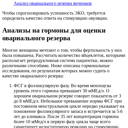
Анализ овариального резерва яичников
Чтобы спрогнозировать успешность ЭКО, требуется
определить качество ответа на стимуляцию овуляции.
Анализы на гормоны для оценки
овариального резерва
Многие женщины мечтают о том, чтобы фертильность у них
была повышена. Рассчитать количество яйцеклеток, которыми
располагает репродуктивная система пациентки, можно
различными способами. Ниже описаны гормональные
исследования, по результатам которых можно судить о
качестве овариального резерва:
ФСГ в фолликулярную фазу. Во время менопаузы
уровень этого гормона превышает 30 мМЕд/л. О
хорошем овариальном резерве говорит показатель от 3
до 8 мМEд/л. Небольшое превышение нормы ФСГ при
постоянном менструальном цикле нередко указывает на
понижение фолликулярного запаса и встречается за 5-6
лет до климакса. После 35 лет концентрация гормона
более 10 мМед/л в первую фазу цикла чаще всего
гарантирует недостаточную реакцию на стимуляцию.