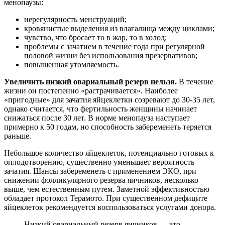
менопаузы:
нерегулярность менструаций;
кровянистые выделения из влагалища между циклами;
чувство, что бросает то в жар, то в холод;
проблемы с зачатием в течение года при регулярной
половой жизни без использования презервативов;
повышенная утомляемость.
Увеличить
низкий овариальный резерв
нельзя.
В течение
жизни он постепенно «растрачивается». Наиболее
«пригодные» для зачатия яйцеклетки созревают до 30-35 лет,
однако считается, что фертильность женщины начинает
снижаться после 30 лет. В норме менопауза наступает
примерно к 50 годам, но способность забеременеть теряется
раньше.
Небольшое количество яйцеклеток, потенциально готовых к
оплодотворению, существенно уменьшает вероятность
зачатия. Шансы забеременеть с применением ЭКО, при
снижении фолликулярного резерва яичников, несколько
выше, чем естественным путем. Заметной эффективностью
обладает протокол Терамото. При существенном дефиците
яйцеклеток рекомендуется воспользоваться услугами донора.
Низкий овариальный резерв яичников — это