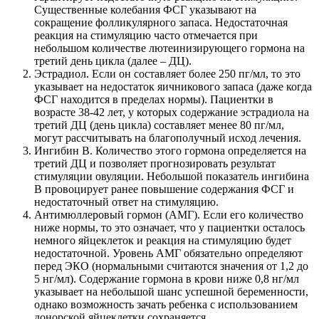
Существенные колебания ФСГ указывают на
сокращение фолликулярного запаса. Недостаточная
реакция на стимуляцию часто отмечается при
небольшом количестве лютеинизирующего гормона на
третий день цикла (далее – ДЦ).
Эстрадиол. Если он составляет более 250 пг/мл, то это
указывает на недостаток яичникового запаса (даже когда
ФСГ находится в пределах нормы). Пациентки в
возрасте 38-42 лет, у которых содержание эстрадиола на
третий ДЦ (день цикла) составляет менее 80 пг/мл,
могут рассчитывать на благополучный исход лечения.
Ингибин В. Количество этого гормона определяется на
третий ДЦ и позволяет прогнозировать результат
стимуляции овуляции. Небольшой показатель ингибина
В провоцирует ранее повышение содержания ФСГ и
недостаточный ответ на стимуляцию.
Антимюллеровый гормон (АМГ). Если его количество
ниже нормы, то это означает, что у пациентки осталось
немного яйцеклеток и реакция на стимуляцию будет
недостаточной. Уровень АМГ обязательно определяют
перед ЭКО (нормальными считаются значения от 1,2 до
5 нг/мл). Содержание гормона в крови ниже 0,8 нг/мл
указывает на небольшой шанс успешной беременности,
однако возможность зачать ребенка с использованием
донорской яйцеклетки сохраняется.