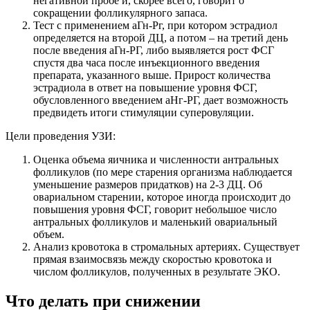
негативной пробе и, скорее всего, говорит о
сокращении фолликулярного запаса.
Тест с применением аГн-Рг, при котором эстрадиол
определяется на второй ДЦ, а потом – на третий день
после введения аГн-РГ, либо выявляется рост ФСГ
спустя два часа после инъекционного введения
препарата, указанного выше. Прирост количества
эстрадиола в ответ на повышение уровня ФСГ,
обусловленного введением аНг-РГ, дает возможность
предвидеть итоги стимуляции суперовуляции.
Цели проведения УЗИ:
Оценка объема яичника и численности антральных
фолликулов (по мере старения организма наблюдается
уменьшение размеров придатков) на 2-3 ДЦ. Об
овариальном старении, которое иногда происходит до
повышения уровня ФСГ, говорит небольшое число
антральных фолликулов и маленький овариальный
объем.
Анализ кровотока в стромальных артериях. Существует
прямая взаимосвязь между скоростью кровотока и
числом фолликулов, полученных в результате ЭКО.
Что делать при снижении