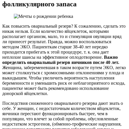
фолликулярного запаса
Как повысить овариальный резерв? К сожалению, сделать это
никак нельзя. Если количество яйцеклеток, которыми
располагает организм, мало, то и стимуляция овуляции вряд
ли принесет результат. Правда, можно воспользоваться
методом ЭКО. Пациенткам старше 38-40 лет нередко
приходится прибегать к этой процедуре, т. к. она дает
неплохие шансы на эффективное оплодотворение.
Важно
определить овариальный резерв яичников после 40 лет.
Женщина, забеременевшая в таком возрасте путем ЭКО, легко
может столкнуться с хромосомными отклонениями у плода и
выкидышем. Чтобы увеличить вероятность наступления
беременности и уменьшить риск ее неблагоприятного исхода,
пациентке может быть рекомендовано использование
донорской яйцеклетки.
Последствия сниженного овариального резерва дают знать о
себе. У женщин, с недостаточным количеством яйцеклеток,
яичники перестают функционировать быстрее, чем в
популяции, что влечет за собой проблемы, обусловленные
недостатком эстрогенов, (обменно-трофические нарушения,