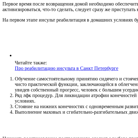
Первое время после возвращения домой необходимо обеспечить
активизироваться, что-то сделать, следует сразу же приступат
На первом этапе инсульт реабилитация в домашних условиях бу
Читайте также:
Про реабилитацию инсульта в Санкт Петербурге
Обучение самостоятельному принятию сидячего и стоячего
чисто практической функции, заключающейся в облегчени
увидев собственный прогресс, человек с большим усерди
Ряд лфк процедур. Для ликвидации атрофии конечностей
условиях.
Стояние на нижних конечностях с одновременным развити
Выполнение маховых и сгибательно-разгибательных движ