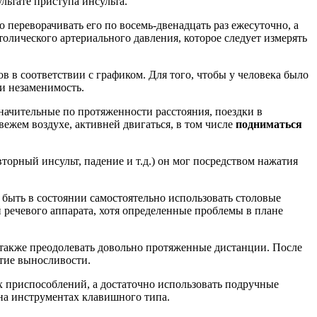
льтате приступа инсульта.
переворачивать его по восемь-двенадцать раз ежесуточно, а
толического артериального давления, которое следует измерять
 в соответствии с графиком. Для того, чтобы у человека было
 и незаменимость.
начительные по протяженности расстояния, поездки в
ежем воздухе, активней двигаться, в том числе
подниматься
торный инсульт, падение и т.д.) он мог посредством нажатия
 быть в состоянии самостоятельно использовать столовые
 речевого аппарата, хотя определенные проблемы в плане
 также преодолевать довольно протяженные дистанции. После
тие выносливости.
х приспособлений, а достаточно использовать подручные
на инструментах клавишного типа.