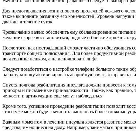
Начинать восстановление пострадавшего следует с выбора пра
Для предотвращения возникновения пролежней лежачего челове
также выполнять разминку его конечностей. Уровень нагрузки 
дважды в течение суток.
Чрезвычайно важно обеспечить ему сбалансированное питание,
желание скорее восстановиться, родные и близкие должны окру
После того, как пострадавший сможет частично обслуживать се
транспорте общего пользования. Для более продуктивной реаб
по лестнице
пешком, а не использовать лифт.
Следует позаботиться о настройке телефона больного таким об
на одну кнопку активизировать аварийную связь, отправить в
Спустя полгода реабилитация инсульта должна привести к тому
приборы и письменные принадлежности. Также, как правило, т
четкости и артикуляции еще могут наблюдаться.
Кроме того, успешное проведение реабилитации позволит восс
этого уже можно будет начинать выполнять более сложные уп
Важным моментом в лечении инсульта является развитие мелкой
средства, имеющиеся на дому. Например, заниматься пришиван