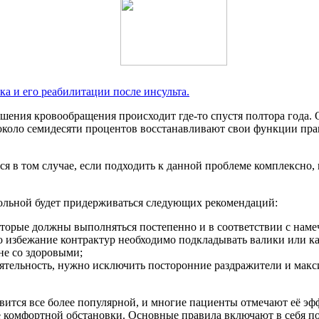
а и его реабилитации после инсульта.
шения кровообращения происходит где-то спустя полтора года. 
ак около семидесяти процентов восстанавливают свои функции пра
 в том случае, если подходить к данной проблеме комплексно, 
больной будет придерживаться следующих рекомендаций:
которые должны выполняться постепенно и в соответствии с нам
о избежание контрактур необходимо подкладывать валики или к
не со здоровыми;
ятельность, нужно исключить посторонние раздражители и макс
вится все более популярной, и многие пациенты отмечают её э
ие комфортной обстановки. Основные правила включают в себя п