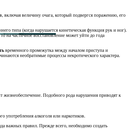
в, включая величину очага, который подвергся поражению, его
него типа (когда нарушается кинетическая функция рук и ног).
 то на частичное восстановление может уйти до года
ть
временного промежутка между началом приступа и
начинаются необратимые процессы некротического характера.
ит жизнеобеспечение. Подобного рода нарушения приводят к
го употребления алкоголя или наркотиков.
яда важных правил. Прежде всего, необходимо создать