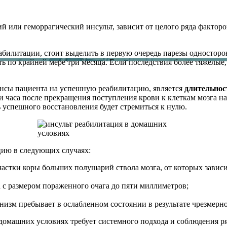
й или геморрагический инсульт, зависит от целого ряда факторо
абилитации, стоит выделить в первую очередь парезы односторон
ь по крайней мере три месяца. Если последствия более тяжелые,
нсы пациента на успешную реабилитацию, является
длительнос
ри часа после прекращения поступления крови к клеткам мозга 
ь успешного восстановления будет стремиться к нулю.
цию в следующих случаях:
частки коры больших полушарий ствола мозга, от которых завис
 с размером пораженного очага до пяти миллиметров;
изм пребывает в ослабленном состоянии в результате чрезмерно
 домашних условиях требует системного подхода и соблюдения р