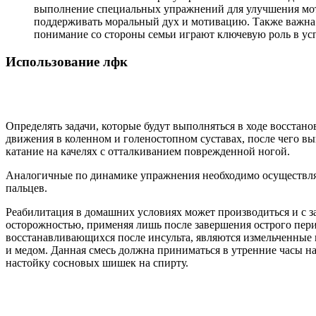
выполнение специальных упражнений для улучшения мото
поддерживать моральный дух и мотивацию. Также важна 
понимание со стороны семьи играют ключевую роль в ус
Использование лфк
Определять задачи, которые будут выполняться в ходе восстан
движения в коленном и голеностопном суставах, после чего вы
катание на качелях с отталкиванием поврежденной ногой.
Аналогичные по динамике упражнения необходимо осуществлят
пальцев.
Реабилитация в домашних условиях может производиться и с з
осторожностью, применяя лишь после завершения острого пе
восстанавливающихся после инсульта, являются измельченные 
и медом. Данная смесь должна приниматься в утренние часы н
настойку сосновых шишек на спирту.