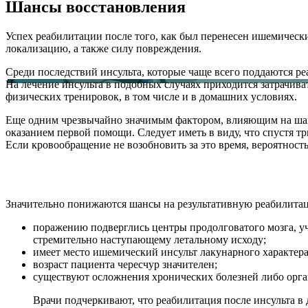
Шансы восстановления
Успех реабилитации после того, как был перенесен ишемически
локализацию, а также силу повреждения.
Среди последствий инсульта, которые чаще всего поддаются ре
На лечение инсульта в подобных случаях приходится затрачиват
физических тренировок, в том числе и в домашних условиях.
Еще одним чрезвычайно значимым фактором, влияющим на ша
оказанием первой помощи. Следует иметь в виду, что спустя т
Если кровообращение не возобновить за это время, вероятност
Значительно понижаются шансы на результативную реабилита
поражению подверглись центры продолговатого мозга, у
стремительно наступающему летальному исходу;
имеет место ишемический инсульт лакунарного характера
возраст пациента чересчур значителен;
существуют осложнения хронических болезней либо орган
Врачи подчеркивают, что реабилитация после инсульта в