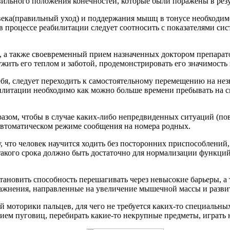
вильного положения конечностей, которые были поражены в резу
ка(правильный уход) и поддержания мышц в тонусе необходимо 
в процессе реабилитации следует соотносить с показателями сис
 а также своевременный прием назначенных доктором препаратов
жить его теплом и заботой, продемонстрировать его значимость
бя, следует переходить к самостоятельному перемещению на нез
илитации необходимо как можно больше времени пребывать на св
разом, чтобы в случае каких-либо непредвиденных ситуаций (пов
 автоматическом режиме сообщения на номера родных.
, что человек научится ходить без посторонних приспособлений,
акого срока должно быть достаточно для нормализации функций
тановить способность перешагивать через невысокие барьеры, а
ражнения, направленные на увеличение мышечной массы и разви
 моторики пальцев, для чего не требуется каких-то специальны
ием пуговиц, перебирать какие-то некрупные предметы, играть 