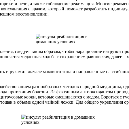
рики и речи, а также соблюдение режима дня. Многие рекоменд
консультация с врачом, который поможет разработать индивид
пешном восстановлении.
овления, следует таким образом, чтобы наращивание нагрузки пр
полняется медленная ходьба с сохранением равновесия, далее –
ь и руками: вначале махового типа и направленные на сгибани
адействованием разнообразных методов народной медицины, одн
риода протекания болезни. Эффективным антиоксидантом приро
цитрусовые корки, которые смешиваются с медом. Бороться с г
атощак в объеме одной чайной ложки. Для общего укрепления о