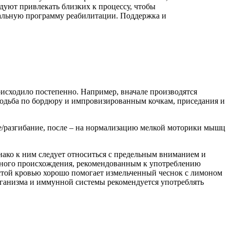
уют привлекать близких к процессу, чтобы
уальную программу реабилитации. Поддержка и
оисходило постепенно. Например, вначале производятся
 ходьба по бордюру и импровизированным кочкам, приседания и
е/разгибание, после – на нормализацию мелкой моторики мышц
ако к ним следует относиться с предельным вниманием и
дного происхождения, рекомендованным к употреблению
устой кровью хорошо помогает измельченный чеснок с лимоном
рганизма и иммунной системы рекомендуется употреблять