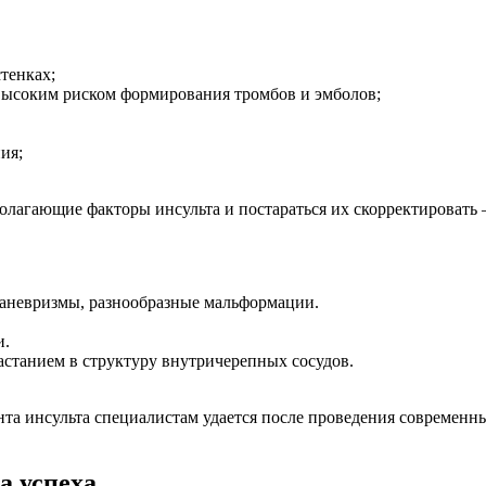
тенках;
ысоким риском формирования тромбов и эмболов;
ия;
олагающие факторы инсульта и постараться их скорректировать –
аневризмы, разнообразные мальформации.
и.
астанием в структуру внутричерепных сосудов.
та инсульта специалистам удается после проведения современн
а успеха