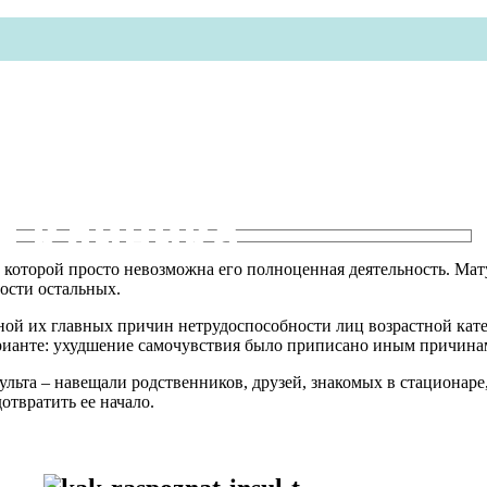
я клиника
з которой просто невозможна его полноценная деятельность. Ма
ности остальных.
й их главных причин нетрудоспособности лиц возрастной катего
арианте: ухудшение самочувствия было приписано иным причина
льта – навещали родственников, друзей, знакомых в стационаре,
отвратить ее начало.