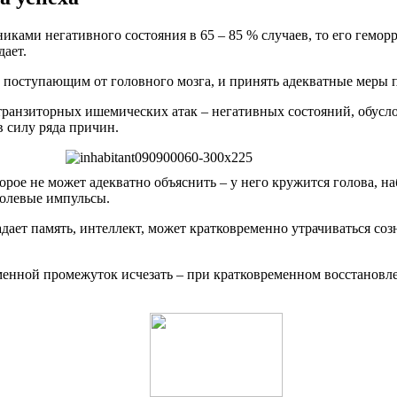
ками негативного состояния в 65 – 85 % случаев, то его геморр
дает.
м, поступающим от головного мозга, и принять адекватные меры
м транзиторных ишемических атак – негативных состояний, обус
в силу ряда причин.
рое не может адекватно объяснить – у него кружится голова, н
олевые импульсы.
дает память, интеллект, может кратковременно утрачиваться соз
енной промежуток исчезать – при кратковременном восстановле