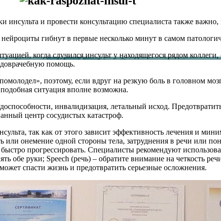
и инсульта и провести консультацию специалиста также важно, 
 нейроциты гибнут в первые несколько минут в самом патологиче
уацией, когда случился инсульт у находящегося рядом коллеги, 
 доврачебную помощь.
помолодел», поэтому, если вдруг на резкую боль в головном мозг
 подобная ситуация вполне возможна.
рудоспособности, инвалидизация, летальный исход. Предотвратит
ванный центр сосудистых катастроф.
сульта, так как от этого зависит эффективность лечения и мин
ь или онемение одной стороны тела, затруднения в речи или пон
быстро прогрессировать. Специалисты рекомендуют использовать
нять обе руки; Speech (речь) – обратите внимание на четкость ре
может спасти жизнь и предотвратить серьезные осложнения.