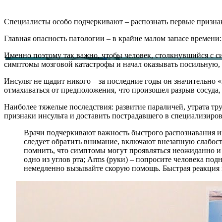
Специалисты особо подчеркивают – распознать первые признак
Главная опасность патологии – в крайне малом запасе времени:
Именно поэтому так важно, чтобы человек, столкнувшийся с сит
симптомы мозговой катастрофы и начал оказывать посильную,
Инсульт не щадит никого – за последние годы он значительно «
отмахиваться от предположения, что произошел разрыв сосуда,
Наиболее тяжелые последствия: развитие параличей, утрата т
признаки инсульта и доставить пострадавшего в специализиро
Врачи подчеркивают важность быстрого распознавания ин
следует обратить внимание, включают внезапную слабост
помнить, что симптомы могут проявляться неожиданно и 
одно из углов рта; Arms (руки) – попросите человека под
немедленно вызывайте скорую помощь. Быстрая реакция 