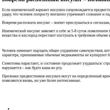
Если ишемический вариант инсульта сопровождается предвестни
удару, что человек попросту внезапно утрачивает сознание и па
Вовремя распознать инсульт – значит прислушаться к сигнала
Ишемический инсульт заявляет о себе за 5-8 суток появление
вещества и кислород перестают поступать в требуемом объеме 
Человек начинает ощущать общее ухудшение самочувствия, кото
характера, принимаемые обычные медикаменты не купируют б
Симптомы нарастают, и состояние продолжает ухудшаться: стра
нарушается – как будто каша во рту.
Признаки предвестников инсульта могут на определенный врем
появляются вновь, но уже более интенсивные.