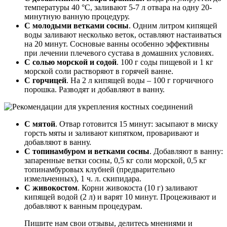
температуры 40 °С, заливают 5-7 л отвара на одну 20-
минутную ванную процедуру.
С молодыми ветками сосны
. Одним литром кипящей
воды заливают несколько веток, оставляют настаиваться
на 20 минут. Сосновые ванны особенно эффективны
при лечении плечевого сустава в домашних условиях.
С солью морской и содой
. 100 г соды пищевой и 1 кг
морской соли растворяют в горячей ванне.
С горчицей
. На 2 л кипящей воды – 100 г горчичного
порошка. Разводят и добавляют в ванну.
С мятой
. Отвар готовится 15 минут: засыпают в миску
горсть мяты и заливают кипятком, проваривают и
добавляют в ванну.
С топинамбуром и ветками сосны
. Добавляют в ванну:
запаренные ветки сосны, 0,5 кг соли морской, 0,5 кг
топинамбуровых клубней (предварительно
измельченных), 1 ч. л. скипидара.
С живокостом
. Корни живокоста (10 г) заливают
кипящей водой (2 л) и варят 10 минут. Процеживают и
добавляют к ванным процедурам.
Пишите нам свои отзывы, делитесь мнениями и