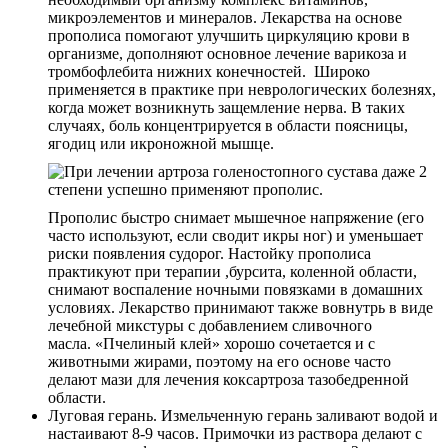
микроэлементов и минералов. Лекарства на основе
прополиса помогают улучшить циркуляцию крови в
организме, дополняют основное лечение варикоза и
тромбофлебита нижних конечностей. Широко
применяется в практике при неврологических болезнях,
когда может возникнуть защемление нерва. В таких
случаях, боль концентрируется в области поясницы,
ягодиц или икроножной мышце.
Прополис быстро снимает мышечное напряжение (его
часто используют, если сводит икры ног) и уменьшает
риски появления судорог. Настойку прополиса
практикуют при терапии ,бурсита, коленной области,
снимают воспаление ночными повязками в домашних
условиях. Лекарство принимают также вовнутрь в виде
лечебной микстуры с добавлением сливочного
масла. «Пчелиный клей» хорошо сочетается и с
животными жирами, поэтому на его основе часто
делают мази для лечения коксартроза тазобедренной
области.
Луговая герань. Измельченную герань заливают водой и
настаивают 8-9 часов. Примочки из раствора делают с