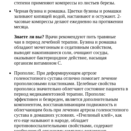
Черная бузина и ромашка. Цветки бузины и ромашки
заливают кипящей водой, настаивают и остужают. 2-
часовые компрессы делают ежедневно на протяжении
месяца.
Знаете ли вы?
Врачи рекомендуют пить травяные
чаи в период лечебной терапии. Бузина и ромашка
обладают мочегонным и седативным свойством,
выводят накопившиеся соли, очищают сосуды,
оказывают бактерицидное действие, насыщая
организм витамином С.
Прополис. При деформирующем артрозе
голеностопного сустава отлично помогает лечение
прополисовыми пластинками. Целебные свойства
прополиса значительно облегчают состояние пациента в
период медикаментозной терапии. Прополис
эффективен и безвреден, является дополнительным
компонентом, восстанавливающим подвижность и
облегчающим боль при лечении артроза голеностопного
сустава в домашних условиях. «Пчелиный клей», как
его еще называют в народе, обладает
противовоспалительными свойствами, содержит
необходимый организму комплекс витаминов,