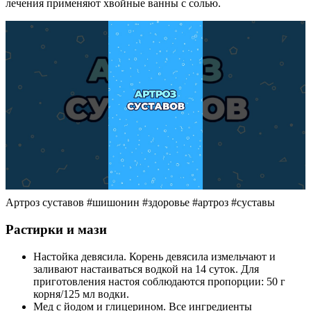
Артроз суставов #шишонин #здоровье #артроз #суставы
Растирки и мази
Настойка девясила. Корень девясила измельчают и
заливают настаиваться водкой на 14 суток. Для
приготовления настоя соблюдаются пропорции: 50 г
корня/125 мл водки.
Мед с йодом и глицерином. Все ингредиенты