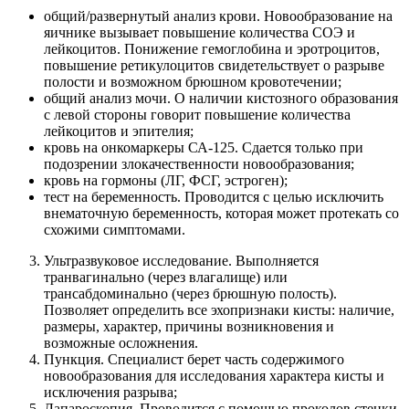
общий/развернутый анализ крови. Новообразование на
яичнике вызывает повышение количества СОЭ и
лейкоцитов. Понижение гемоглобина и эротроцитов,
повышение ретикулоцитов свидетельствует о разрыве
полости и возможном брюшном кровотечении;
общий анализ мочи. О наличии кистозного образования
с левой стороны говорит повышение количества
лейкоцитов и эпителия;
кровь на онкомаркеры СА-125. Сдается только при
подозрении злокачественности новообразования;
кровь на гормоны (ЛГ, ФСГ, эстроген);
тест на беременность. Проводится с целью исключить
внематочную беременность, которая может протекать со
схожими симптомами.
Ультразвуковое исследование. Выполняется
транвагинально (через влагалище) или
трансабдоминально (через брюшную полость).
Позволяет определить все эхопризнаки кисты: наличие,
размеры, характер, причины возникновения и
возможные осложнения.
Пункция. Специалист берет часть содержимого
новообразования для исследования характера кисты и
исключения разрыва;
Лапароскопия. Проводится с помощью проколов стенки