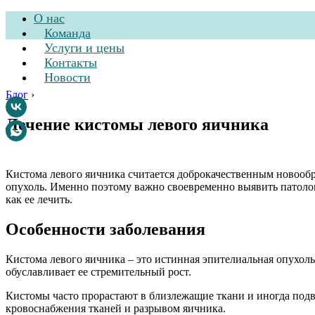
О нас
Команда
Услуги и цены
Контакты
Новости
Блог
›
Лечение кистомы левого яичника
Стоматологическа
Кистома левого яичника считается доброкачественным новообр
опухоль. Именно поэтому важно своевременно выявить патолог
как ее лечить.
Особенности заболевания
Кистома левого яичника – это истинная эпителиальная опухол
обуславливает ее стремительный рост.
Кистомы часто прорастают в близлежащие ткани и иногда под
кровоснабжения тканей и разрывом яичника.