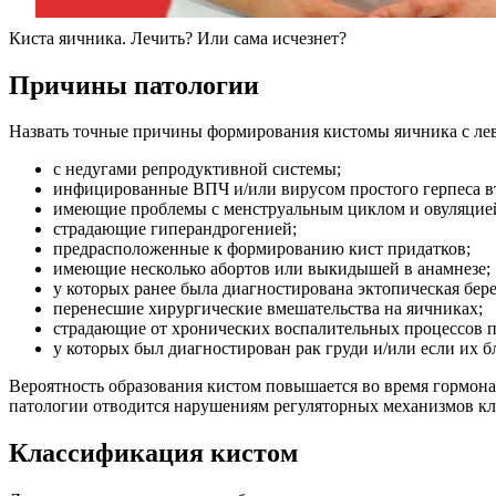
Киста яичника. Лечить? Или сама исчезнет?
Причины патологии
Назвать точные причины формирования кистомы яичника с лев
с недугами репродуктивной системы;
инфицированные ВПЧ и/или вирусом простого герпеса вт
имеющие проблемы с менструальным циклом и овуляцие
страдающие гиперандрогенией;
предрасположенные к формированию кист придатков;
имеющие несколько абортов или выкидышей в анамнезе;
у которых ранее была диагностирована эктопическая бер
перенесшие хирургические вмешательства на яичниках;
страдающие от хронических воспалительных процессов п
у которых был диагностирован рак груди и/или если их 
Вероятность образования кистом повышается во время гормона
патологии отводится нарушениям регуляторных механизмов кл
Классификация кистом