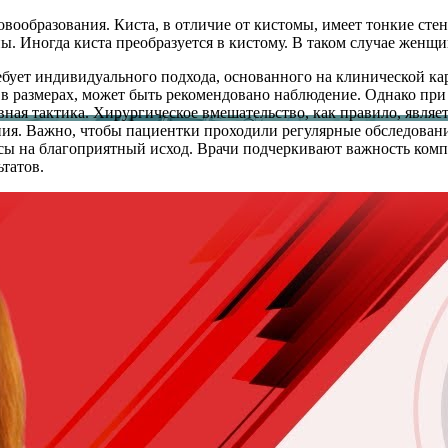
новообразования. Киста, в отличие от кистомы, имеет тонкие ст
ы. Иногда киста преобразуется в кистому. В таком случае женщи
ебует индивидуального подхода, основанного на клинической ка
 в размерах, может быть рекомендовано наблюдение. Однако пр
вная тактика. Хирургическое вмешательство, как правило, явля
ия. Важно, чтобы пациентки проходили регулярные обследования
сы на благоприятный исход. Врачи подчеркивают важность комп
татов.