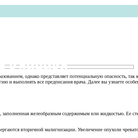
я клиника
азованием, однако представляет потенциальную опасность, так 
ию и выполнять все предписания врача. Далее вы узнаете особен
ь, заполненная желеобразным содержимым или жидкостью. Ее ст
вергаются вторичной малигнизации. Увеличение опухоли чрева