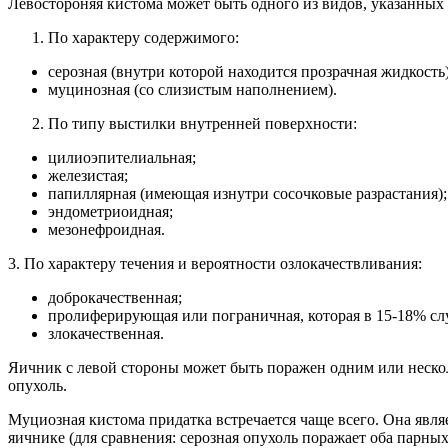
Левостороняя кистома может быть одного из видов, указанных
По характеру содержимого:
серозная (внутри которой находится прозрачная жидкость)
муцинозная (со слизистым наполнением).
По типу выстилки внутренней поверхности:
цилиоэпителиальная;
железистая;
папиллярная (имеющая изнутри сосочковые разрастания);
эндометриоидная;
мезонефроидная.
3. По характеру течения и вероятности озлокачествливания:
доброкачественная;
пролиферирующая или пограничная, которая в 15-18% слу
злокачественная.
Яичник с левой стороны может быть поражен одним или неск
опухоль.
Муциозная кистома придатка встречается чаще всего. Она явля
яичнике (для сравнения: серозная опухоль поражает оба парных