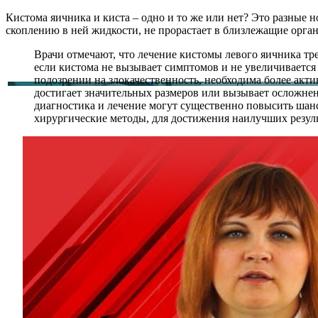
Кистома яичника и киста – одно и то же или нет? Это разные 
скоплению в ней жидкости, не прорастает в близлежащие орган
Врачи отмечают, что лечение кистомы левого яичника тр
если кистома не вызывает симптомов и не увеличивается
подозрении на злокачественность, необходима более акти
достигает значительных размеров или вызывает осложнен
диагностика и лечение могут существенно повысить шан
хирургические методы, для достижения наилучших резуль