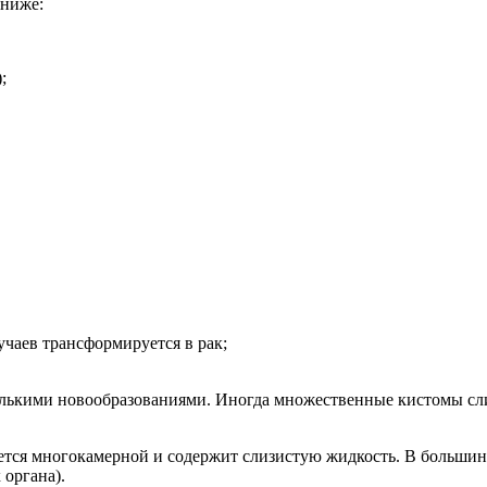
 ниже:
;
чаев трансформируется в рак;
олькими новообразованиями. Иногда множественные кистомы с
ется многокамерной и содержит слизистую жидкость. В большинс
 органа).