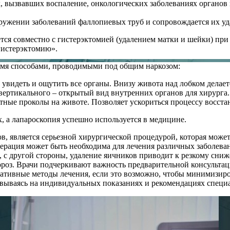
, вызвавших воспаление, онкологических заболеваниях органов 
ружении заболеваний фаллопиевых труб и сопровождается их уд
ется совместно с гистерэктомией (удалением матки и шейки) п
гистерэктомию».
умя способами, проводимыми под общим наркозом:
увидеть и ощутить все органы. Внизу живота над лобком делае
 вертикального – открытый вид внутренних органов для хирурга.
атные проколы на животе. Позволяет ускориться процессу восст
, а лапароскопия успешно используется в медицине.
в, является серьезной хирургической процедурой, которая може
ерация может быть необходима для лечения различных заболеван
, с другой стороны, удаление яичников приводит к резкому сни
ороз. Врачи подчеркивают важность предварительной консультац
ативные методы лечения, если это возможно, чтобы минимизиро
вываясь на индивидуальных показаниях и рекомендациях специ