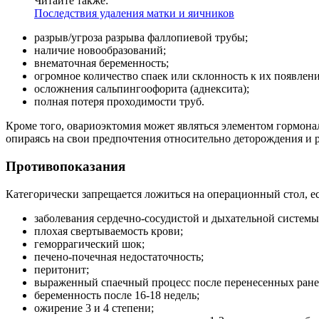
Читайте также:
Последствия удаления матки и яичников
разрыв/угроза разрыва фаллопиевой трубы;
наличие новообразований;
внематочная беременность;
огромное количество спаек или склонность к их появлен
осложнения сальпингоофорита (аднексита);
полная потеря проходимости труб.
Кроме того, овариоэктомия может являться элементом гормона
опираясь на свои предпочтения относительно деторождения и 
Противопоказания
Категорически запрещается ложиться на операционный стол, е
заболевания сердечно-сосудистой и дыхательной системы
плохая свертываемость крови;
геморрагический шок;
печено-почечная недостаточность;
перитонит;
выраженный спаечный процесс после перенесенных ране
беременность после 16-18 недель;
ожирение 3 и 4 степени;