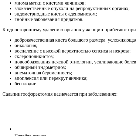
миома матки с кистами яичников;
злокачественные опухоли на репродуктивных органах;
эндометриодные кисты с аденомиозом;
гнойные заболевания придатков.
К одностороннему удалению органов у женщин прибегают при
доброкачественная киста большого размера, усложняющая
онкология;
воспаление с высокой вероятностью сепсиса и некроза;
склерополикистоз;
новообразования неясной этиологии, усиливающие боле
обширный эндометриоз;
внематочная беременность;
апоплексия или перекрут яичника;
бесплодие.
Сальпингоофорэктомия назначается при заболеваниях: