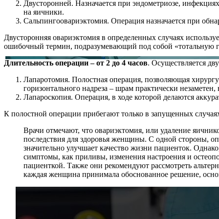
Двусторонней. Назначается при эндометриозе, инфекциях
на яичники.
Сальпингоовариэктомия. Операция назначается при обна
Двусторонняя овариэктомия в определенных случаях использу
ошибочный термин, подразумевающий под собой «тотальную 
Длительность операции – от 2 до 4 часов
. Осуществляется дв
Лапаротомия. Полостная операция, позволяющая хирургу 
горизонтального надреза – шрам практически незаметен,
Лапароскопия. Операция, в ходе которой делаются аккур
К полостной операции прибегают только в запущенных случаях
Врачи отмечают, что овариэктомия, или удаление яичнико
последствия для здоровья женщины. С одной стороны, оп
значительно улучшает качество жизни пациенток. Однако
симптомы, как приливы, изменения настроения и остеоп
пациенткой. Также они рекомендуют рассмотреть альтерн
каждая женщина принимала обоснованное решение, осно