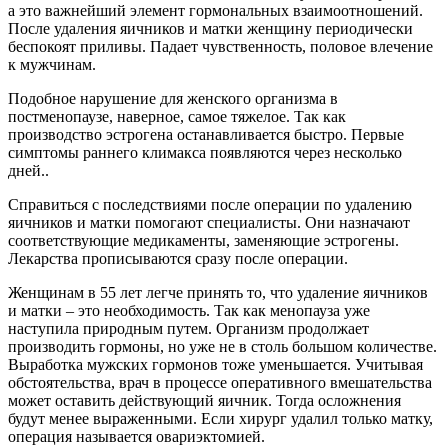
а это важнейший элемент гормональных взаимоотношений.
После удаления яичников и матки женщину периодически
беспокоят приливы. Падает чувственность, половое влечение
к мужчинам.
Подобное нарушение для женского организма в
постменопаузе, наверное, самое тяжелое. Так как
производство эстрогена останавливается быстро. Первые
симптомы раннего климакса появляются через несколько
дней..
Справиться с последствиями после операции по удалению
яичников и матки помогают специалисты. Они назначают
соответствующие медикаменты, заменяющие эстрогены.
Лекарства прописываются сразу после операции.
Женщинам в 55 лет легче принять то, что удаление яичников
и матки – это необходимость. Так как менопауза уже
наступила природным путем. Организм продолжает
производить гормоны, но уже не в столь большом количестве.
Выработка мужских гормонов тоже уменьшается. Учитывая
обстоятельства, врач в процессе оперативного вмешательства
может оставить действующий яичник. Тогда осложнения
будут менее выраженными. Если хирург удалил только матку,
операция называется овариэктомией.