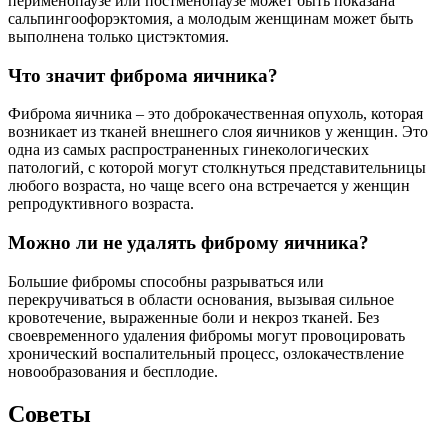
перименопаузе или постменопаузе может быть показана
сальпингоофорэктомия, а молодым женщинам может быть
выполнена только цистэктомия.
Что значит фиброма яичника?
Фиброма яичника – это доброкачественная опухоль, которая
возникает из тканей внешнего слоя яичников у женщин. Это
одна из самых распространенных гинекологических
патологий, с которой могут столкнуться представительницы
любого возраста, но чаще всего она встречается у женщин
репродуктивного возраста.
Можно ли не удалять фиброму яичника?
Большие фибромы способны разрываться или
перекручиваться в области основания, вызывая сильное
кровотечение, выраженные боли и некроз тканей. Без
своевременного удаления фибромы могут провоцировать
хронический воспалительный процесс, озлокачествление
новообразования и бесплодие.
Советы