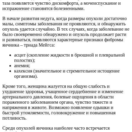
таза появляется чувство дискомфорта, а мочеиспускание и
испражнение становятся болезненными.
В начале развития недуга, когда размеры опухоли достаточно
малы, симптомы заболевания не проявляются, и обнаружить
опухоль удается случайно. В тех случаях, когда заболевание не
было своевременно обнаружено и опухоль продолжает расти
и развиваться, появляются характерные признаки фибромы
яичника – триада Мейгса:
асцит (скопление жидкости в брюшной и плевральной
полостях);
анемия;
кахексия (значительное и стремительное истощение
организма).
Кроме того, женщина жалуется на общую слабость и
ухудшение здоровья, учащенное сердцебиение и изменение
артериального давления, болевые ощущения в области
пораженного заболеванием органа, чувство тяжести и
напряжения в животе. Возможно появление одышки и
быстрой утомляемости, головокружение и повышенная
потливость.
Среди опухолей яичника наиболее часто встречается