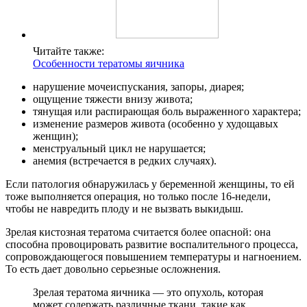
Читайте также:
Особенности тератомы яичника
нарушение мочеиспускания, запоры, диарея;
ощущение тяжести внизу живота;
тянущая или распирающая боль выраженного характера;
изменение размеров живота (особенно у худощавых
женщин);
менструальный цикл не нарушается;
анемия (встречается в редких случаях).
Если патология обнаружилась у беременной женщины, то ей
тоже выполняется операция, но только после 16-недели,
чтобы не навредить плоду и не вызвать выкидыш.
Зрелая кистозная тератома считается более опасной: она
способна провоцировать развитие воспалительного процесса,
сопровождающегося повышением температуры и нагноением.
То есть дает довольно серьезные осложнения.
Зрелая тератома яичника — это опухоль, которая
может содержать различные ткани, такие как