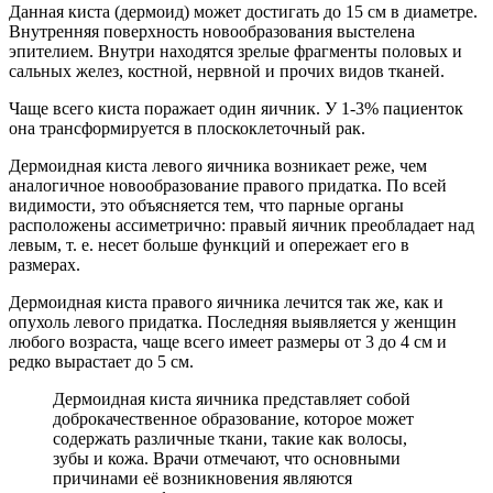
Данная киста (дермоид) может достигать до 15 см в диаметре.
Внутренняя поверхность новообразования выстелена
эпителием. Внутри находятся зрелые фрагменты половых и
сальных желез, костной, нервной и прочих видов тканей.
Чаще всего киста поражает один яичник. У 1-3% пациенток
она трансформируется в плоскоклеточный рак.
Дермоидная киста левого яичника возникает реже, чем
аналогичное новообразование правого придатка. По всей
видимости, это объясняется тем, что парные органы
расположены ассиметрично: правый яичник преобладает над
левым, т. е. несет больше функций и опережает его в
размерах.
Дермоидная киста правого яичника лечится так же, как и
опухоль левого придатка. Последняя выявляется у женщин
любого возраста, чаще всего имеет размеры от 3 до 4 см и
редко вырастает до 5 см.
Дермоидная киста яичника представляет собой
доброкачественное образование, которое может
содержать различные ткани, такие как волосы,
зубы и кожа. Врачи отмечают, что основными
причинами её возникновения являются