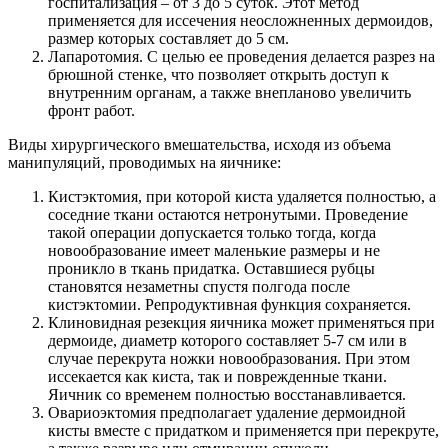
госпитализация – от 3 до 5 суток. Этот метод
применяется для иссечения неосложненных дермоидов,
размер которых составляет до 5 см.
Лапаротомия. С целью ее проведения делается разрез на
брюшной стенке, что позволяет открыть доступ к
внутренним органам, а также внепланово увеличить
фронт работ.
Виды хирургического вмешательства, исходя из объема
манипуляций, проводимых на яичнике:
Кистэктомия, при которой киста удаляется полностью, а
соседние ткани остаются нетронутыми. Проведение
такой операции допускается только тогда, когда
новообразование имеет маленькие размеры и не
проникло в ткань придатка. Оставшиеся рубцы
становятся незаметны спустя полгода после
кистэктомии. Репродуктивная функция сохраняется.
Клиновидная резекция яичника может применяться при
дермоиде, диаметр которого составляет 5-7 см или в
случае перекрута ножки новообразования. При этом
иссекается как киста, так и поврежденные ткани.
Яичник со временем полностью восстанавливается.
Овариоэктомия предполагает удаление дермоидной
кисты вместе с придатком и применяется при перекруте,