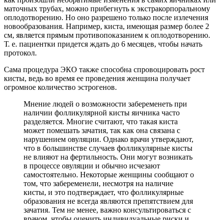
маточных трубах, можно прибегнуть к экстракорпоральному
оплодотворению. Но оно разрешено только после излечения
новообразования. Например, киста, имеющая размер более 2
см, является прямым противопоказанием к оплодотворению.
Т. е. пациентки придется ждать до 6 месяцев, чтобы начать
протокол.
Сама процедура ЭКО также способна спровоцировать рост
кисты, ведь во время ее проведения женщина получает
огромное количество эстрогенов.
Мнение людей о возможности забеременеть при
наличии фолликулярной кисты яичника часто
разделяется. Многие считают, что такая киста
может помешать зачатия, так как она связана с
нарушением овуляции. Однако врачи утверждают,
что в большинстве случаев фолликулярные кисты
не влияют на фертильность. Они могут возникать
в процессе овуляции и обычно исчезают
самостоятельно. Некоторые женщины сообщают о
том, что забеременели, несмотря на наличие
кисты, и это подтверждает, что фолликулярные
образования не всегда являются препятствием для
зачатия. Тем не менее, важно консультироваться с
врачом, чтобы оценить индивидуальные риски и