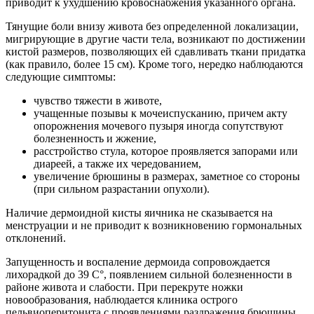
приводит к ухудшению кровоснабжения указанного органа.
Тянущие боли внизу живота без определенной локализации,
мигрирующие в другие части тела, возникают по достижении
кистой размеров, позволяющих ей сдавливать ткани придатка
(как правило, более 15 см). Кроме того, нередко наблюдаются
следующие симптомы:
чувство тяжести в животе,
учащенные позывы к мочеиспусканию, причем акту
опорожнения мочевого пузыря иногда сопутствуют
болезненность и жжение,
расстройство стула, которое проявляется запорами или
диареей, а также их чередованием,
увеличение брюшины в размерах, заметное со стороны
(при сильном разрастании опухоли).
Наличие дермоидной кисты яичника не сказывается на
менструации и не приводит к возникновению гормональных
отклонений.
Запущенность и воспаление дермоида сопровождается
лихорадкой до 39 С°, появлением сильной болезненности в
районе живота и слабости. При перекруте ножки
новообразования, наблюдается клиника острого
пельвиоперитонита с проявлениями раздражения брюшины,