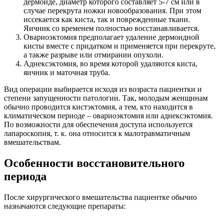
дермоиде, диаметр которого составляет 5-7 см или в
случае перекрута ножки новообразования. При этом
иссекается как киста, так и поврежденные ткани.
Яичник со временем полностью восстанавливается.
Овариоэктомия предполагает удаление дермоидной
кисты вместе с придатком и применяется при перекруте,
а также разрыве или отмирании опухоли.
Аднексэктомия, во время которой удаляются киста,
яичник и маточная труба.
Вид операции выбирается исходя из возраста пациентки и
степени запущенности патологии. Так, молодым женщинам
обычно проводится кистэктомия, а тем, кто находится в
климатическом периоде – овариоэктомия или аднексэктомия.
По возможности для обеспечения доступа используется
лапароскопия, т. к. она относится к малотравматичным
вмешательствам.
Особенности восстановительного
периода
После хирургического вмешательства пациентке обычно
назначаются следующие препараты: