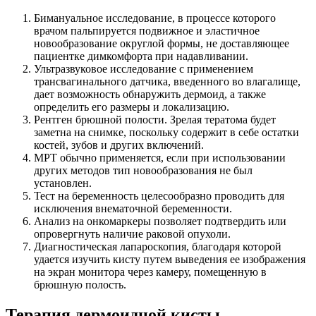
Бимануальное исследование, в процессе которого
врачом пальпируется подвижное и эластичное
новообразование округлой формы, не доставляющее
пациентке димкомфорта при надавливании.
Ультразвуковое исследование с применением
трансвагинального датчика, введенного во влагалище,
дает возможность обнаружить дермоид, а также
определить его размеры и локализацию.
Рентген брюшной полости. Зрелая тератома будет
заметна на снимке, поскольку содержит в себе остатки
костей, зубов и других включений.
МРТ обычно применяется, если при использовании
других методов тип новообразования не был
установлен.
Тест на беременность целесообразно проводить для
исключения внематочной беременности.
Анализ на онкомаркеры позволяет подтвердить или
опровергнуть наличие раковой опухоли.
Диагностическая лапароскопия, благодаря которой
удается изучить кисту путем выведения ее изображения
на экран монитора через камеру, помещенную в
брюшную полость.
Терапия дермоидной кисты