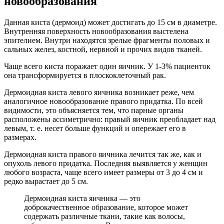
новообразования
Данная киста (дермоид) может достигать до 15 см в диаметре.
Внутренняя поверхность новообразования выстелена
эпителием. Внутри находятся зрелые фрагменты половых и
сальных желез, костной, нервной и прочих видов тканей.
Чаще всего киста поражает один яичник. У 1-3% пациенток
она трансформируется в плоскоклеточный рак.
Дермоидная киста левого яичника возникает реже, чем
аналогичное новообразование правого придатка. По всей
видимости, это объясняется тем, что парные органы
расположены ассиметрично: правый яичник преобладает над
левым, т. е. несет больше функций и опережает его в
размерах.
Дермоидная киста правого яичника лечится так же, как и
опухоль левого придатка. Последняя выявляется у женщин
любого возраста, чаще всего имеет размеры от 3 до 4 см и
редко вырастает до 5 см.
Дермоидная киста яичника — это
доброкачественное образование, которое может
содержать различные ткани, такие как волосы,