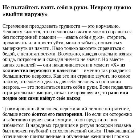
Не пытайтесь взять себя в руки. Неврозу нужно
«выйти наружу»
Стремление преодолевать трудности — это нормально.
Человеку кажется, что со многим в жизни можно справиться
без посторонней помощи — «
взять себя в руки
», стерпеть,
промолчать или просто уйти, можно забыть, попытаться
вычеркнуть из памяти. Надо только захотеть справиться с
бедой, с неприятностями. Возможно, каждая отдельно взятая
обида, потрясение и скандал ничего не значат. Но вместе —
капля за каплей — они накапливаются и в момент «Х»
из
количества переходят в качество
— именно так рождается
большинство неврозов. Как это ни странно звучит, но самое
плохое, что может сделать для себя человек в состоянии
невроза, — это попытаться взять себя в руки. Если подавлять
отрицательные эмоции, никак не проявляя их, то
рано или
поздно они сами найдут себе выход
.
Травмированный человек, переживший личное потрясение,
больше всего
боится его повторения
. Но если он осторожно
и заботливо прячет свои эмоции, то он вряд ли от них
избавится. В народных традициях в ритуал похорон издавна
был вложен глубокий психологический смысл. Плакальщицы
(специально приглашенные и обученные женщины) громко