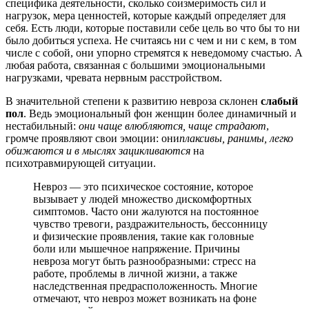
специфика деятельности, сколько соизмеримость сил и
нагрузок, мера ценностей, которые каждый определяет для
себя. Есть люди, которые поставили себе цель во что бы то ни
было добиться успеха. Не считаясь ни с чем и ни с кем, в том
числе с собой, они упорно стремятся к неведомому счастью. А
любая работа, связанная с большими эмоциональными
нагрузками, чревата нервным расстройством.
В значительной степени к развитию невроза склонен
слабый
пол
. Ведь эмоциональный фон женщин более динамичный и
нестабильный:
они чаще влюбляются, чаще страдают
,
громче проявляют свои эмоции: они
плаксивы, ранимы, легко
обижаются и в мыслях зацикливаются
на
психотравмирующей ситуации.
Невроз — это психическое состояние, которое
вызывает у людей множество дискомфортных
симптомов. Часто они жалуются на постоянное
чувство тревоги, раздражительность, бессонницу
и физические проявления, такие как головные
боли или мышечное напряжение. Причины
невроза могут быть разнообразными: стресс на
работе, проблемы в личной жизни, а также
наследственная предрасположенность. Многие
отмечают, что невроз может возникать на фоне