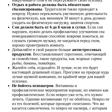
накручивайте себя и не перегружайте свою психику.
Отдых и работа должны быть обязательно
сбалансированы
. Трудоголизм также приводит к
неврозу. Нужно переключать умственную деятельность
на физическую, как минимум 30 минут в день должно
уходить на физическую нагрузку, занятия спортом.
Сон должен быть от 6 до 8 часов в сутки
. Если сон
нарушен, нужно делать профилактику улучшения сна
немедикаментозным способом: вовремя ложиться, не
слушать громкую музыку, не наедаться перед сном,
хорошо проветривать комнату.
Добавляйте в свой рацион больше
антистрессовых
продуктов
. Восстанавливают серотонин, отвечающий
за спокойствие, такие продукты, как
жирные сорта
рыбы, бананы, помидоры
.
Жалейте себя, отдыхайте. И лучше, если это будет
настоящий душевный отдых. Прогулки на природе куда
лучше шумной компании, по крайней мере для вашей
психики.
Не бойтесь психиатров
. Витамины и
профилактические мероприятия хороши, но именно как
профилактические. Если невроз уже есть, его нужно
лечить. Одними витаминами тут не обойтись. Невроз не
из тех болезней, которые проходят спонтанно. Что же
касается самолечения, то невроз не насморк, с которым