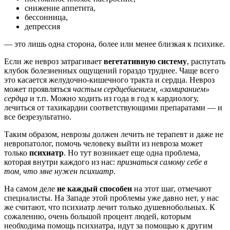
снижение аппетита,
бессонница,
депрессия
— это лишь одна сторона, более или менее близкая к психике.
Если же невроз затрагивает
вегетативную систему
, распутать
клубок болезненных ощущений гораздо труднее. Чаще всего
это касается желудочно-кишечного тракта и сердца. Невроз
может проявляться
частым сердцебиением, «замиранием»
сердца
и т.п. Можно ходить из года в год к кардиологу,
лечиться от тахикардии соответствующими препаратами — и
все безрезультатно.
Таким образом, неврозы должен лечить не терапевт и даже не
невропатолог, помочь человеку выйти из невроза может
только
психиатр
. Но тут возникает еще одна проблема,
которая внутри каждого из нас:
признаться самому себе в
том, что мне нужен психиатр
.
На самом деле
не каждый способен
на этот шаг, отмечают
специалисты. На Западе этой проблемы уже давно нет, у нас
же считают, что психиатр лечит только душевнобольных. К
сожалению, очень большой процент людей, которым
необходима помощь психиатра, идут за помощью к другим