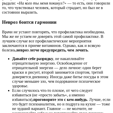
рыдали: «
На кого ты меня покинул?
» — то есть, они говорили
то, что чувствовал человек, который страдает, но был не в
состоянии выразить.
Невроз боится гармонии
Врачи не устают повторять, что профилактика необходима.
Мы же не устаем не доверять этой самой профилактике. В
лучшем случае все профилактические мероприятия
заключаются в приеме витаминов. Однако, как и всякую
болезнь,
невроз легче предупредить, чем лечить
.
Давайте себе разрядку
, не накапливайте
отрицательную энергию. Освобождение от
отрицательной энергии — дело личное: один берет
краски и рисует, второй занимается спортом, третий
доверяется дневнику. Иногда даже битье посуды в этом
случае меньшее зло, чем подорванное психическое
здоровье.
Если случилось что-то плохое, от чего следует
избавиться (не «просто забыть», а именно
избавиться),
проговорите это с кем-нибудь
. Лучше, если
это будет психоаналитик, но и подруга на кухне — тоже
не худший вариант. Главное — не молчите, не