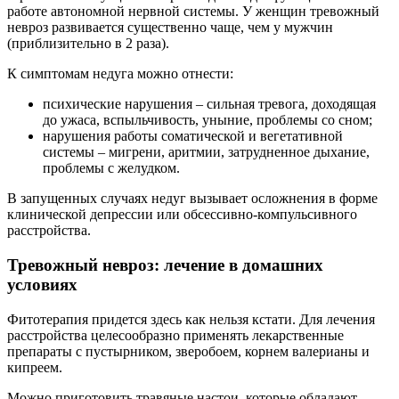
работе автономной нервной системы. У женщин тревожный
невроз развивается существенно чаще, чем у мужчин
(приблизительно в 2 раза).
К симптомам недуга можно отнести:
психические нарушения – сильная тревога, доходящая
до ужаса, вспыльчивость, уныние, проблемы со сном;
нарушения работы соматической и вегетативной
системы – мигрени, аритмии, затрудненное дыхание,
проблемы с желудком.
В запущенных случаях недуг вызывает осложнения в форме
клинической депрессии или обсессивно-компульсивного
расстройства.
Тревожный невроз: лечение в домашних
условиях
Фитотерапия придется здесь как нельзя кстати. Для лечения
расстройства целесообразно применять лекарственные
препараты с пустырником, зверобоем, корнем валерианы и
кипреем.
Можно приготовить травяные настои, которые обладают