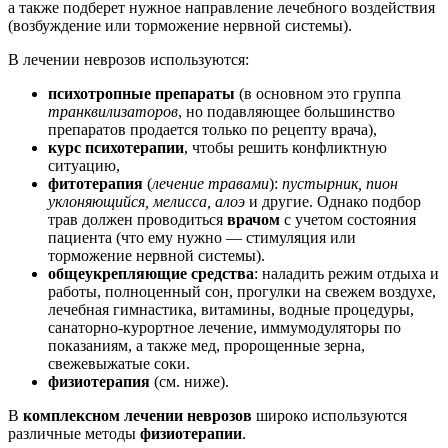
а также подберет нужное направление лечебного воздействия
(возбуждение или торможение нервной системы).
В лечении неврозов используются:
психотропные препараты
(в основном это группа
транквилизаторов
, но подавляющее большинство
препаратов продается только по рецепту врача),
курс психотерапии
, чтобы решить конфликтную
ситуацию,
фитотерапия
(
лечение травами
):
пустырник, пион
уклоняющийся, мелисса, алоэ
и другие. Однако подбор
трав должен проводиться
врачом
с учетом состояния
пациента (что ему нужно — стимуляция или
торможение нервной системы).
общеукрепляющие средства
: наладить режим отдыха и
работы, полноценный сон, прогулки на свежем воздухе,
лечебная гимнастика, витамины, водные процедуры,
санаторно-курортное лечение, иммумодуляторы по
показаниям, а также мед, пророщенные зерна,
свежевыжатые соки.
физиотерапия
(см. ниже).
В
комплексном лечении неврозов
широко используются
различные методы
физиотерапии
.