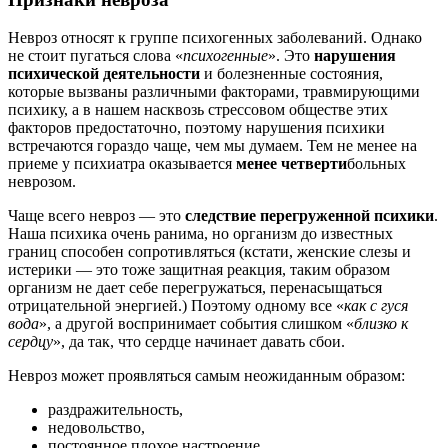
Невроз относят к группе психогенных заболеваний. Однако
не стоит пугаться слова «
психогенные
». Это
нарушения
психической деятельности
и болезненные состояния,
которые вызваны различными факторами, травмирующими
психику, а в нашем насквозь стрессовом обществе этих
факторов предостаточно, поэтому нарушения психики
встречаются гораздо чаще, чем мы думаем. Тем не менее на
приеме у психиатра оказывается
менее четверти
больных
неврозом.
Чаще всего невроз — это
следствие перегруженной психики
.
Наша психика очень ранима, но организм до известных
границ способен сопротивляться (кстати, женские слезы и
истерики — это тоже защитная реакция, таким образом
организм не дает себе перегружаться, перенасыщаться
отрицательной энергией.) Поэтому одному все «
как с гуся
вода
», а другой воспринимает события слишком «
близко к
сердцу
», да так, что сердце начинает давать сбои.
Невроз может проявляться самым неожиданным образом:
раздражительность,
недовольство,
постоянное плохое настроение,