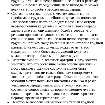
грудину, а также на ребра вблизи нее, ведет к резкому
усилению болевых ощущений, чего никогда не может
возникать при любых заболеваниях сердца.
Состояние остеохондроза с местом локализации
проблемы в грудном и шейном отделах позвоночника.
Это заболевание часто приводит к развитию острой
вертеброгенной кардиалгии, которая в свою очередь
характеризуется ощущениями болей в сердце, что
реально проявляется довольно интенсивными и часто
очень продолжительными болями непосредственно за
грудиной, причем чаще именно в левой стороне грудной
клетки. В некоторых случаях, может отмечаться
иррадиация таких болевых ощущений куда-то в
межлопаточную область либо даже в руки;
Развитие эмболии в легочной артерии. Сразу хочется
заметить, что это состояние очень опасно для жизни
пострадавшего. Данное состояние может быть
охарактеризовано не только болевым синдромом с
локализацией в области сердца. Обычно при развитии
эмболии может появиться внезапная одышка и резко
учащенное сердцебиение. Достаточно часто это
состояние сопровождается возникновением чувства
сильной тревоги, часто человек в течение короткого
периода времени теряет сознание.
Некоторые заболевания мышечных тканей грудной