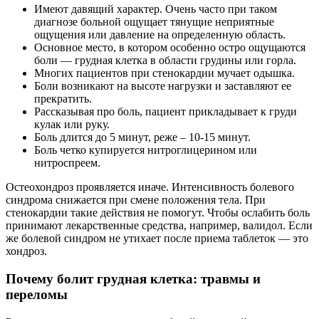
Имеют давящий характер. Очень часто при таком
диагнозе больной ощущает тянущие неприятные
ощущения или давление на определенную область.
Основное место, в котором особенно остро ощущаются
боли — грудная клетка в области грудины или горла.
Многих пациентов при стенокардии мучает одышка.
Боли возникают на высоте нагрузки и заставляют ее
прекратить.
Рассказывая про боль, пациент прикладывает к груди
кулак или руку.
Боль длится до 5 минут, реже – 10-15 минут.
Боль четко купируется нитроглицерином или
нитроспреем.
Остеохондроз проявляется иначе. Интенсивность болевого
синдрома снижается при смене положения тела. При
стенокардии такие действия не помогут. Чтобы ослабить боль
принимают лекарственные средства, например, валидол. Если
же болевой синдром не утихает после приема таблеток — это
хондроз.
Почему болит грудная клетка: травмы и
переломы