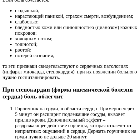
с одышкой;
нарастающей паникой, страхом смерти, возбуждением;
слабостью;
бледностью кожи или синюшностью (цианозом) кожных
покровов;
холодным потом;
тошнотой;
рвотой;
потерей сознания,
то эти признаки свидетельствуют о сердечных патологиях
(инфаркт миокарда, стенокардия), при их появлении больного
нужно госпитализировать.
При стенокардии (форма ишемической болезни
сердца) боль облегчит
Горчичник на груди, в области сердца. Примерно через
5 минут он расширит подлежащие сосуды, вызовет
прилив крови. Дополнительный эффект –
раздражающее действие горчицы, которая отвлечет от
неприятных ощущений в сердце. Держать горчичник на
груди нужно не дольше 20 минут.