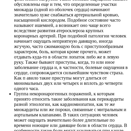
обусловлены еще и тем, что определенные участки
миокарда (одной из оболочек сердца) начинают
значительно хуже снабжаться артериальной кровью,
насыщенной кислородом. Подобное состояние часто
называют ишемией, а возникает оно чаще всего
вследствие развития атеросклероза крупных
коронарных артерий. При подобной патологии человек
начинает ощущать неприятную давящую, иногда
жгучую, часто сжимающую боль с приступообразным
характером, боль, которая кроме прочего, может
отдавать куда-то в области лопаток либо же в левую
руку. Также бывают приступы, когда, то или иное
заболевание сердца и, в частности, болевые ощущения в
сердце, сопровождается сильнейшим чувством страха.
Как п авило такие приступы могут длиться от
минимальных двух или четырех и вплоть до четверти
одного часа.
Группа некоронарогенных поражений, к которым
принято относить такие заболевания как перикардиты
разной этиологии, как кардиомиопатии, как те же
миокардиты или же пороки, связанные с митральным и
аортальным клапанами. В таких ситуациях человек
может ощущать значительно более длительные по
времени ноющие или давящие боли в области сердца. В
особенности такие боли могут усиливаться при кашле,