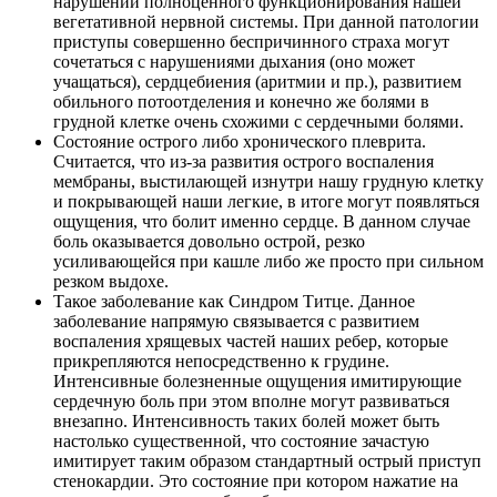
нарушений полноценного функционирования нашей
вегетативной нервной системы. При данной патологии
приступы совершенно беспричинного страха могут
сочетаться с нарушениями дыхания (оно может
учащаться), сердцебиения (аритмии и пр.), развитием
обильного потоотделения и конечно же болями в
грудной клетке очень схожими с сердечными болями.
Состояние острого либо хронического плеврита.
Считается, что из-за развития острого воспаления
мембраны, выстилающей изнутри нашу грудную клетку
и покрывающей наши легкие, в итоге могут появляться
ощущения, что болит именно сердце. В данном случае
боль оказывается довольно острой, резко
усиливающейся при кашле либо же просто при сильном
резком выдохе.
Такое заболевание как Синдром Титце. Данное
заболевание напрямую связывается с развитием
воспаления хрящевых частей наших ребер, которые
прикрепляются непосредственно к грудине.
Интенсивные болезненные ощущения имитирующие
сердечную боль при этом вполне могут развиваться
внезапно. Интенсивность таких болей может быть
настолько существенной, что состояние зачастую
имитирует таким образом стандартный острый приступ
стенокардии. Это состояние при котором нажатие на