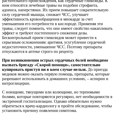
растительного происхождения, как сердечные гликозиды. К
ним относятся лечебные травы на подобии строфанта,
адониса, наперстянки. Их прием повышает сократительную
силу сердечной мышцы, снижает ЧСС, улучшает
эффективность кровообращения в миокарде за счет
уменьшения его потребности в кислороде. Применяя эти
травы, следует помнить, что они имеют свойство накапливать
эффект и требуют постепенного снижения дозы.
Бесконтрольный прием гликозидов может привести к
серьезным осложнениям: аритмия, усугубление сердечной
недостаточности, уменьшение ЧСС. Поэтому препараты
отпускаются в аптеке строго по рецепту.
При возникновении острых сердечных болей необходимо
вызвать бригаду «Скорой помощи», самостоятельно
купировать приступ ни в коем случае нельзя.
До приезда
медиков можно оказать первую помощь, препараты, которые
разрешают использовать в домашних условиях, – аспирин и
нитроглицерин.
С ноющими, тянущими или колющими, но терпимыми
болями, которые повторяются регулярно, нет необходимости в
экстренной госпитализации. Однако обязательно нужно
обратиться к врачу-кардиологу и пройти обследование, чтобы
установить причину появления симптома.