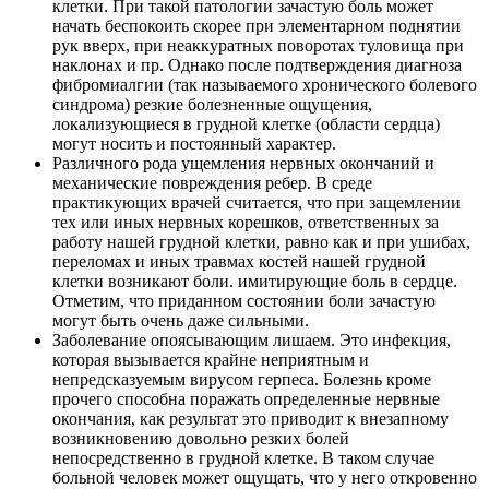
клетки. При такой патологии зачастую боль может
начать беспокоить скорее при элементарном поднятии
рук вверх, при неаккуратных поворотах туловища при
наклонах и пр. Однако после подтверждения диагноза
фибромиалгии (так называемого хронического болевого
синдрома) резкие болезненные ощущения,
локализующиеся в грудной клетке (области сердца)
могут носить и постоянный характер.
Различного рода ущемления нервных окончаний и
механические повреждения ребер. В среде
практикующих врачей считается, что при защемлении
тех или иных нервных корешков, ответственных за
работу нашей грудной клетки, равно как и при ушибах,
переломах и иных травмах костей нашей грудной
клетки возникают боли. имитирующие боль в сердце.
Отметим, что приданном состоянии боли зачастую
могут быть очень даже сильными.
Заболевание опоясывающим лишаем. Это инфекция,
которая вызывается крайне неприятным и
непредсказуемым вирусом герпеса. Болезнь кроме
прочего способна поражать определенные нервные
окончания, как результат это приводит к внезапному
возникновению довольно резких болей
непосредственно в грудной клетке. В таком случае
больной человек может ощущать, что у него откровенно