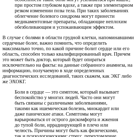
при простом глубоком вдохе, а также при элементарном
резком изменении позы тела. При таких заболеваниях
облегчение болевого синдрома могут принести
медикаментозные препараты, обладающие неплохим
обезболивающим и успокаивающим эффектом.
В случае с болями в области грудной клетки, напоминавшими
сердечные более, важно помнить, что определить
максимально точно, по какой причине болит сердце или его
область, способен только квалифицированный врач. Причем
это может быть доктор, который будет опираться
исключительно на факты: на данные собранного анамнеза, на
информацию, получаемую в ходе определенных
диагностических исследований, таких скажем, как ЭКГ либо
же ЭХОКГ.
Боли в сердце — это симптом, который вызывает
беспокойство у многих людей. Часто они могут
быть связаны с различными заболеваниями,
такими как ишемическая болезнь, миокардит или
даже панические атаки. Симптомы могут
варьироваться от острого дискомфорта и жжения
до тупой боли, иррадиирующей в плечо или
челюсть. Причины могут быть как физическими,
так и психологическими: стресс, переутомление,