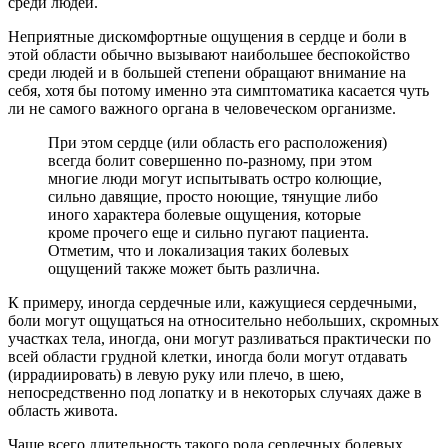
среди людей.
Неприятные дискомфортные ощущения в сердце и боли в
этой области обычно вызывают наибольшее беспокойство
среди людей и в большей степени обращают внимание на
себя, хотя бы потому именно эта симптоматика касается чуть
ли не самого важного органа в человеческом организме.
При этом сердце (или область его расположения)
всегда болит совершенно по-разному, при этом
многие люди могут испытывать остро колющие,
сильно давящие, просто ноющие, тянущие либо
иного характера болевые ощущения, которые
кроме прочего еще и сильно пугают пациента.
Отметим, что и локализация таких болевых
ощущений также может быть различна.
К примеру, иногда сердечные или, кажущиеся сердечными,
боли могут ощущаться на относительно небольших, скромных
участках тела, иногда, они могут разливаться практически по
всей области грудной клетки, иногда боли могут отдавать
(иррадиировать) в левую руку или плечо, в шею,
непосредственно под лопатку и в некоторых случаях даже в
область живота.
Чаще всего длительность такого рода сердечных болевых