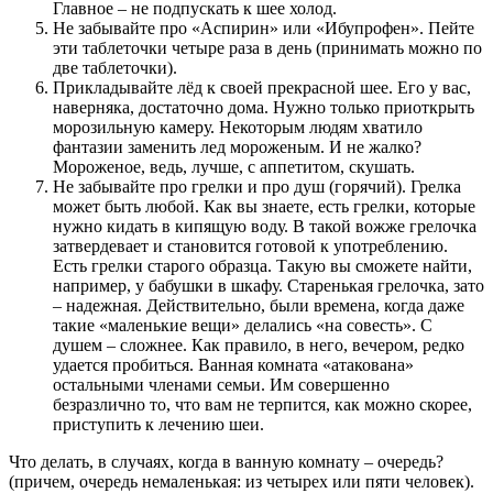
Главное – не подпускать к шее холод.
Не забывайте про «Аспирин» или «Ибупрофен». Пейте
эти таблеточки четыре раза в день (принимать можно по
две таблеточки).
Прикладывайте лёд к своей прекрасной шее. Его у вас,
наверняка, достаточно дома. Нужно только приоткрыть
морозильную камеру. Некоторым людям хватило
фантазии заменить лед мороженым. И не жалко?
Мороженое, ведь, лучше, с аппетитом, скушать.
Не забывайте про грелки и про душ (горячий). Грелка
может быть любой. Как вы знаете, есть грелки, которые
нужно кидать в кипящую воду. В такой вожже грелочка
затвердевает и становится готовой к употреблению.
Есть грелки старого образца. Такую вы сможете найти,
например, у бабушки в шкафу. Старенькая грелочка, зато
– надежная. Действительно, были времена, когда даже
такие «маленькие вещи» делались «на совесть». С
душем – сложнее. Как правило, в него, вечером, редко
удается пробиться. Ванная комната «атакована»
остальными членами семьи. Им совершенно
безразлично то, что вам не терпится, как можно скорее,
приступить к лечению шеи.
Что делать, в случаях, когда в ванную комнату – очередь?
(причем, очередь немаленькая: из четырех или пяти человек).