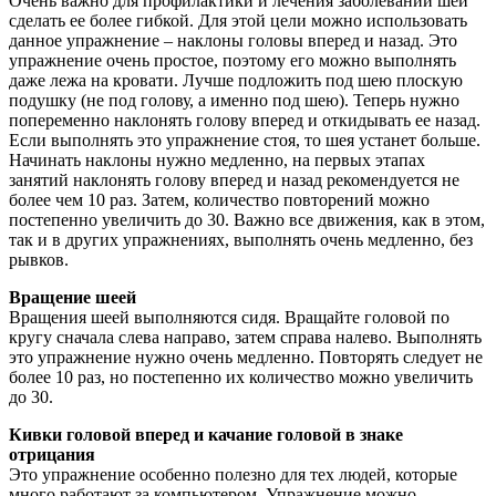
Очень важно для профилактики и лечения заболеваний шеи
сделать ее более гибкой. Для этой цели можно использовать
данное упражнение – наклоны головы вперед и назад. Это
упражнение очень простое, поэтому его можно выполнять
даже лежа на кровати. Лучше подложить под шею плоскую
подушку (не под голову, а именно под шею). Теперь нужно
попеременно наклонять голову вперед и откидывать ее назад.
Если выполнять это упражнение стоя, то шея устанет больше.
Начинать наклоны нужно медленно, на первых этапах
занятий наклонять голову вперед и назад рекомендуется не
более чем 10 раз. Затем, количество повторений можно
постепенно увеличить до 30. Важно все движения, как в этом,
так и в других упражнениях, выполнять очень медленно, без
рывков.
Вращение шеей
Вращения шеей выполняются сидя. Вращайте головой по
кругу сначала слева направо, затем справа налево. Выполнять
это упражнение нужно очень медленно. Повторять следует не
более 10 раз, но постепенно их количество можно увеличить
до 30.
Кивки головой вперед и качание головой в знаке
отрицания
Это упражнение особенно полезно для тех людей, которые
много работают за компьютером. Упражнение можно