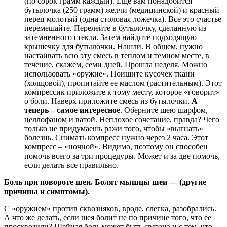
(по сорок грамм каждый). Еще вам понадобится
бутылочка (250 грамм) желчи (медицинской) и красный
перец молотый (одна столовая ложечка). Все это счастье
перемешайте. Перелейте в бутылочку, сделанную из
затемненного стекла. Затем найдите подходящую
крышечку для бутылочки. Нашли. В общем, нужно
настаивать всю эту смесь в теплом и темном месте, в
течение, скажем, семи дней. Прошла неделя. Можно
использовать «оружие». Поищите кусочек ткани
(холщовой), пропитайте ее маслом (растительным). Этот
компрессик приложите к тому месту, которое «говорит»
о боли. Наверх приложите смесь из бутылочки.
А
теперь – самое интересное
. Оберните шею шарфом,
целлофаном и ватой. Неплохое сочетание, правда? Чего
только не придумаешь ражи того, чтобы «выгнать»
болезнь. Снимать компресс нужно через 2 часа. Этот
компресс – «ночной». Видимо, поэтому он способен
помочь всего за три процедуры. Может и за две помочь,
если делать все правильно.
Боль при повороте шеи. Болят мышцы шеи — (другие
причины и симптомы).
С «оружием» против сквозняков, вроде, слегка, разобрались.
А что же делать, если шея болит не по причине того, что ее
просквозили? Шейная боль может быть связана и с тем, что