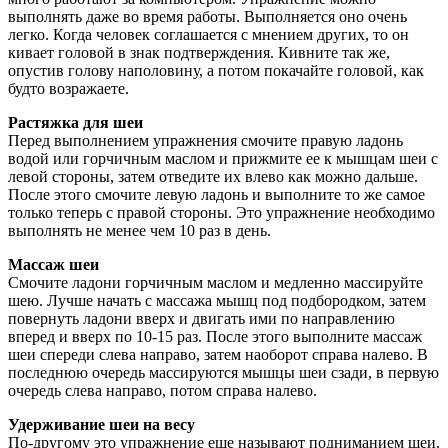
выполнять даже во время работы. Выполняется оно очень
легко. Когда человек соглашается с мнением других, то он
кивает головой в знак подтверждения. Кивните так же,
опустив голову наполовину, а потом покачайте головой, как
будто возражаете.
Растяжка для шеи
Перед выполнением упражнения смочите правую ладонь
водой или горчичным маслом и прижмите ее к мышцам шеи с
левой стороны, затем отведите их влево как можно дальше.
После этого смочите левую ладонь и выполните то же самое
только теперь с правой стороны. Это упражнение необходимо
выполнять не менее чем 10 раз в день.
Массаж шеи
Смочите ладони горчичным маслом и медленно массируйте
шею. Лучше начать с массажа мышц под подбородком, затем
повернуть ладони вверх и двигать ими по направлению
вперед и вверх по 10-15 раз. После этого выполните массаж
шеи спереди слева направо, затем наоборот справа налево. В
последнюю очередь массируются мышцы шеи сзади, в первую
очередь слева направо, потом справа налево.
Удерживание шеи на весу
По-другому это упражнение еще называют подниманием шеи.