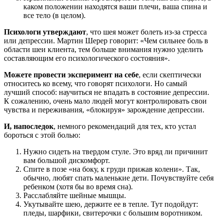
каком положении находятся ваши плечи, ваша спина и
все тело (в целом).
Психологи утверждают
, что шея может болеть из-за стресса
или депрессии. Мартин Шерер говорит: «Чем сильнее боль в
области шеи клиента, тем больше внимания нужно уделить
составляющим его психологического состояния».
Можете провести эксперимент на себе
, если скептически
относитесь ко всему, что говорят психологи. Но самый
лучший способ: научиться не впадать в состояние депрессии.
К сожалению, очень мало людей могут контролировать свои
чувства и переживания, «блокируя» зарождение депрессии.
И, напоследок
, немного рекомендаций для тех, кто устал
бороться с этой болью:
Нужно сидеть на твердом стуле. Это вряд ли причинит
вам большой дискомфорт.
Спите в позе «на боку, к груди прижав колени». Так,
обычно, любят спать маленькие дети. Почувствуйте себя
ребенком (хотя бы во время сна).
Расслабляйте шейные мышцы.
Укутывайте шею, держите ее в тепле. Тут подойдут:
пледы, шарфики, свитерочки с большим воротником.