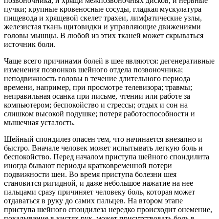
позвоночника, и хрящи межпозвоночных дисков, и нервные
пучки; крупные кровеносные сосуды, гладкая мускулатура
пищевода и хрящевой скелет трахеи, лимфатические узлы,
железистая ткань щитовидки и управляющие движениями
головы мышцы. В любой из этих тканей может скрываться
источник боли.
Чаще всего причинами болей в шее являются: дегенеративные
изменения позвонков шейного отдела позвоночника;
неподвижность головы в течение длительного периода
времени, например, при просмотре телевизора; травмы;
неправильная осанка при письме, чтении или работе за
компьютером; беспокойство и стрессы; отдых и сон на
слишком высокой подушке; потеря работоспособности и
мышечная усталость.
Шейный спондилез опасен тем, что начинается внезапно и
быстро. Вначале человек может испытывать легкую боль и
беспокойство. Перед началом приступа шейного спондилита
иногда бывают периоды кратковременной потери
подвижности шеи. Во время приступа болезни шея
становится ригидной, и даже небольшое нажатие на нее
пальцами сразу причиняет человеку боль, которая может
отдаваться в руку до самих пальцев. На втором этапе
приступа шейного спондилеза нередко происходит онемение,
покалывание в кистях рук, может присутствовать боль в