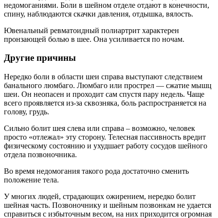
недомоганиями. Боли в шейном отделе отдают в конечности,
спину, наблюдаются скачки давления, отдышка, вялость.
Ювенальный ревматоидный полиартрит характерен
пронзающей болью в шее. Она усиливается по ночам.
Другие причины
Нередко боли в области шеи справа выступают следствием
банального люмбаго. Люмбаго или прострел — сжатие мышц
шеи. Он неопасен и проходит сам спустя пару недель. Чаще
всего проявляется из-за сквозняка, боль распространяется на
голову, грудь.
Сильно болит шея слева или справа – возможно, человек
просто «отлежал» эту сторону. Телесная пассивность вредит
физическому состоянию и ухудшает работу сосудов шейного
отдела позвоночника.
Во время недомогания такого рода достаточно сменить
положение тела.
У многих людей, страдающих ожирением, нередко болит
шейная часть. Позвоночнику и шейным позвонкам не удается
справиться с избыточным весом, на них приходится огромная