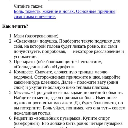
Читайте также:
Боль, тяжесть, жжение в ногах. Основные причины,
симптомы и лечение.
Как лечить?
Мази (разогревающие).
«Сказочная» подушка. Подберите такую подушку для
себя, на которой голова будет лежать ровно, вы сами
почувствуете, попробовав, — некоторое расслабление и
успокоение.
Препараты (обезболивающие): «Пенталгин»,
«Солпадеин» либо «Нурофен».
Компресс. Смочите, сложенную трижды марлю,
водочкой. Осторожненько приложите к шее, накройте
какой-нибудь клеенкой. Далее – положите вату (один
слой) и укутайте больную шею теплым платком.
Массаж. «Прогуляйтесь» пальцами по шейной области.
Найдите то место, где «спряталась» боль. Именно ее
нужно «прогонять» массажем. Да, будет больновато, но
вы потерпите. Боль уйдет, понимая, что она тут – совсем
нежеланная гостья.
Рецепт из «волшебных пузырьков. Купите спирт
(камфорный). Его должно быть ровно четыре пузырька