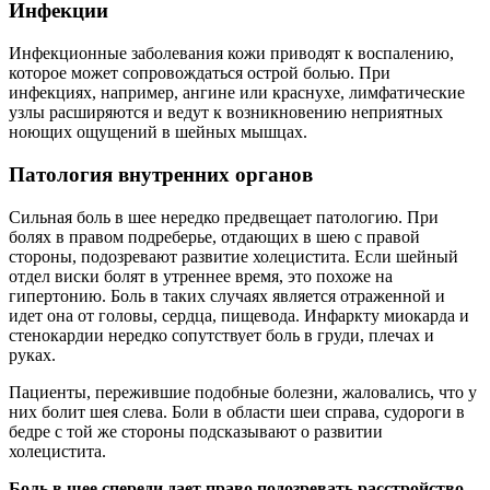
Инфекции
Инфекционные заболевания кожи приводят к воспалению,
которое может сопровождаться острой болью. При
инфекциях, например, ангине или краснухе, лимфатические
узлы расширяются и ведут к возникновению неприятных
ноющих ощущений в шейных мышцах.
Патология внутренних органов
Сильная боль в шее нередко предвещает патологию. При
болях в правом подреберье, отдающих в шею с правой
стороны, подозревают развитие холецистита. Если шейный
отдел виски болят в утреннее время, это похоже на
гипертонию. Боль в таких случаях является отраженной и
идет она от головы, сердца, пищевода. Инфаркту миокарда и
стенокардии нередко сопутствует боль в груди, плечах и
руках.
Пациенты, пережившие подобные болезни, жаловались, что у
них болит шея слева. Боли в области шеи справа, судороги в
бедре с той же стороны подсказывают о развитии
холецистита.
Боль в шее спереди дает право подозревать расстройство