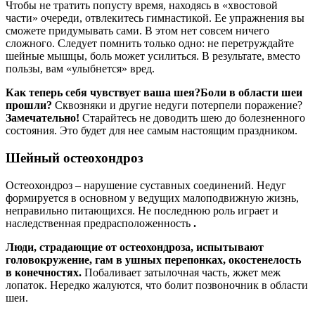
Чтобы не тратить попусту время, находясь в «хвостовой
части» очереди, отвлекитесь гимнастикой. Ее упражнения вы
сможете придумывать сами. В этом нет совсем ничего
сложного. Следует помнить только одно: не перетруждайте
шейные мышцы, боль может усилиться. В результате, вместо
пользы, вам «улыбнется» вред.
Как теперь себя чувствует ваша шея?
Боли в области шеи
прошли?
Сквозняки и другие недуги потерпели поражение?
Замечательно!
Старайтесь не доводить шею до болезненного
состояния. Это будет для нее самым настоящим праздником.
Шейный остеохондроз
Остеохондроз – нарушение суставных соединений. Недуг
формируется в основном у ведущих малоподвижную жизнь,
неправильно питающихся. Не последнюю роль играет и
наследственная предрасположенность
.
Люди, страдающие от остеохондроза, испытывают
головокружение, гам в ушных перепонках, окостенелость
в конечностях.
Побаливает затылочная часть, жжет меж
лопаток. Нередко жалуются, что болит позвоночник в области
шеи.