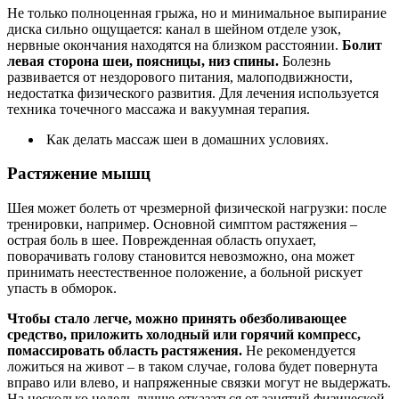
Не только полноценная грыжа, но и минимальное выпирание
диска сильно ощущается: канал в шейном отделе узок,
нервные окончания находятся на близком расстоянии.
Болит
левая сторона шеи, поясницы, низ спины.
Болезнь
развивается от нездорового питания, малоподвижности,
недостатка физического развития. Для лечения используется
техника точечного массажа и вакуумная терапия.
Как делать массаж шеи в домашних условиях.
Растяжение мышц
Шея может болеть от чрезмерной физической нагрузки: после
тренировки, например. Основной симптом растяжения –
острая боль в шее. Поврежденная область опухает,
поворачивать голову становится невозможно, она может
принимать неестественное положение, а больной рискует
упасть в обморок.
Чтобы стало легче, можно принять обезболивающее
средство, приложить холодный или горячий компресс,
помассировать область растяжения.
Не рекомендуется
ложиться на живот – в таком случае, голова будет повернута
вправо или влево, и напряженные связки могут не выдержать.
На несколько недель лучше отказаться от занятий физической