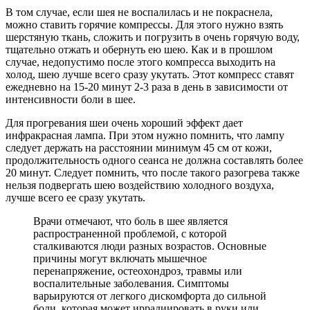
В том случае, если шея не воспалилась и не покраснела,
можно ставить горячие компрессы. Для этого нужно взять
шерстяную ткань, сложить и погрузить в очень горячую воду,
тщательно отжать и обернуть ею шею. Как и в прошлом
случае, недопустимо после этого компресса выходить на
холод, шею лучше всего сразу укутать. Этот компресс ставят
ежедневно на 15-20 минут 2-3 раза в день в зависимости от
интенсивности боли в шее.
Для прогревания шеи очень хороший эффект дает
инфракрасная лампа. При этом нужно помнить, что лампу
следует держать на расстоянии минимум 45 см от кожи,
продолжительность одного сеанса не должна составлять более
20 минут. Следует помнить, что после такого разогрева также
нельзя подвергать шею воздействию холодного воздуха,
лучше всего ее сразу укутать.
Врачи отмечают, что боль в шее является
распространенной проблемой, с которой
сталкиваются люди разных возрастов. Основные
причины могут включать мышечное
перенапряжение, остеохондроз, травмы или
воспалительные заболевания. Симптомы
варьируются от легкого дискомфорта до сильной
боли, которая может иррадиировать в руки или