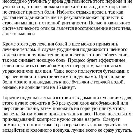
необходимо уточнить у врача длительность этого периода и не
учитывать, что шея должна отдыхать только до тех пор, пока
не стихнет приступ боли. Избыток отдыха вреден, так как
долгая неподвижность шеи в результате может привести к
атрофии мышц и их полной ригидности. Целью правильного
систематического отдыха является восстановление всего тела,
а не только шеи.
Кроме этого для лечения болей в шее можно применять
лечение теплом. В случае ухудшения подвижности шейного
отдела позвоночника тепло приносит некоторое облегчение,
так как снимает ноющую боль. Процесс будет эффективнее,
если поставить горячий компресс перед тем, как заняться
упражнениями для шеи. Чаще всего пользуются бутылками с
горячей водой и электрическими подушками. При сильной
боли можно прикладывать к шее бутылки с горячей водой,
однако, не дольше чем на 15 минут.
Горячие подушки легко изготовить в домашних условиях, для
этого нужно сложить в 6-8 раз кусок хлопчатобумажной или
шерстяной ткани, затем положить на горячую плиту, чтобы
нагреть. Затем можно прижать ткань к шее. После нескольких
прикладываний компресс нужно снова нагреть. Следует
помнить, что после такого разогрева нельзя подвергать шею
воздействию холодного воздуха, лучше всего ее сразу укутать.