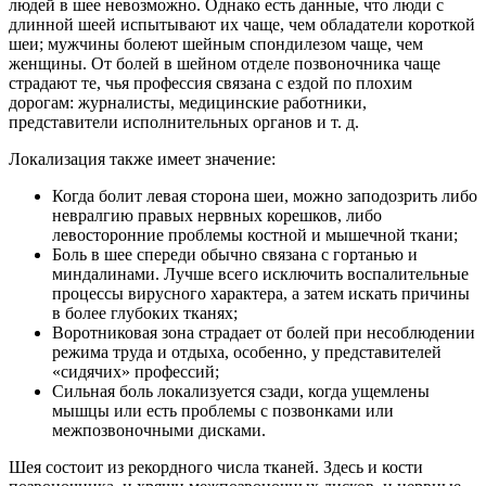
людей в шее невозможно. Однако есть данные, что люди с
длинной шеей испытывают их чаще, чем обладатели короткой
шеи; мужчины болеют шейным спондилезом чаще, чем
женщины. От болей в шейном отделе позвоночника чаще
страдают те, чья профессия связана с ездой по плохим
дорогам: журналисты, медицинские работники,
представители исполнительных органов и т. д.
Локализация также имеет значение:
Когда болит левая сторона шеи, можно заподозрить либо
невралгию правых нервных корешков, либо
левосторонние проблемы костной и мышечной ткани;
Боль в шее спереди обычно связана с гортанью и
миндалинами. Лучше всего исключить воспалительные
процессы вирусного характера, а затем искать причины
в более глубоких тканях;
Воротниковая зона страдает от болей при несоблюдении
режима труда и отдыха, особенно, у представителей
«сидячих» профессий;
Сильная боль локализуется сзади, когда ущемлены
мышцы или есть проблемы с позвонками или
межпозвоночными дисками.
Шея состоит из рекордного числа тканей. Здесь и кости