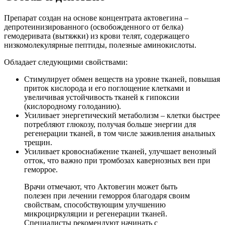
Препарат создан на основе концентрата актовегина –
депротеинизированного (освобожденного от белка)
гемодеривата (вытяжки) из крови телят, содержащего
низкомолекулярные пептиды, полезные аминокислоты.
Обладает следующими свойствами:
Стимулирует обмен веществ на уровне тканей, повышая
приток кислорода и его поглощение клетками и
увеличивая устойчивость тканей к гипоксии
(кислородному голоданию).
Усиливает энергетический метаболизм – клетки быстрее
потребляют глюкозу, получая больше энергии для
регенерации тканей, в том числе заживления анальных
трещин.
Усиливает кровоснабжение тканей, улучшает венозный
отток, что важно при тромбозах кавернозных вен при
геморрое.
Врачи отмечают, что Актовегин может быть
полезен при лечении геморроя благодаря своим
свойствам, способствующим улучшению
микроциркуляции и регенерации тканей.
Специалисты рекомендуют начинать с