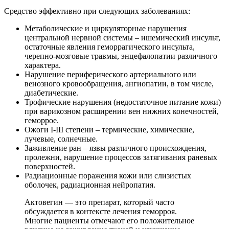
Средство эффективно при следующих заболеваниях:
Метаболические и циркуляторные нарушения
центральной нервной системы – ишемический инсульт,
остаточные явления геморрагического инсульта,
черепно-мозговые травмы, энцефалопатии различного
характера.
Нарушение периферического артериального или
венозного кровообращения, ангиопатии, в том числе,
диабетические.
Трофические нарушения (недостаточное питание кожи)
при варикозном расширении вен нижних конечностей,
геморрое.
Ожоги I-III степени – термические, химические,
лучевые, солнечные.
Заживление ран – язвы различного происхождения,
пролежни, нарушение процессов затягивания раневых
поверхностей.
Радиационные поражения кожи или слизистых
оболочек, радиационная нейропатия.
Актовегин — это препарат, который часто
обсуждается в контексте лечения геморроя.
Многие пациенты отмечают его положительное