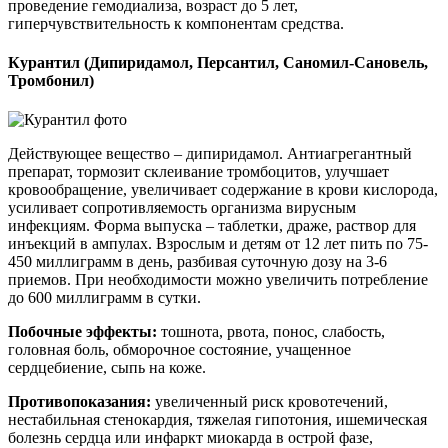
проведение гемодиализа, возраст до 5 лет,
гиперчувствительность к компонентам средства.
Курантил (Дипиридамол, Персантил, Саномил-Сановель,
Тромбонил)
Действующее вещество – дипиридамол. Антиагрегантный
препарат, тормозит склеивание тромбоцитов, улучшает
кровообращение, увеличивает содержание в крови кислорода,
усиливает сопротивляемость организма вирусным
инфекциям. Форма выпуска – таблетки, драже, раствор для
инъекций в ампулах. Взрослым и детям от 12 лет пить по 75-
450 миллиграмм в день, разбивая суточную дозу на 3-6
приемов. При необходимости можно увеличить потребление
до 600 миллиграмм в сутки.
Побочные эффекты:
тошнота, рвота, понос, слабость,
головная боль, обморочное состояние, учащенное
сердцебиение, сыпь на коже.
Противопоказания:
увеличенный риск кровотечений,
нестабильная стенокардия, тяжелая гипотония, ишемическая
болезнь сердца или инфаркт миокарда в острой фазе,