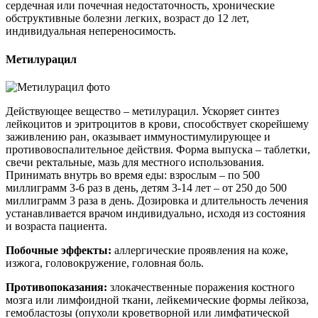
сердечная или почечная недостаточность, хронические
обструктивные болезни легких, возраст до 12 лет,
индивидуальная непереносимость.
Метилурацил
Действующее вещество – метилурацил. Ускоряет синтез
лейкоцитов и эритроцитов в крови, способствует скорейшему
заживлению ран, оказывает иммуностимулирующее и
противовоспалительное действия. Форма выпуска – таблетки,
свечи ректальные, мазь для местного использования.
Принимать внутрь во время еды: взрослым – по 500
миллиграмм 3-6 раз в день, детям 3-14 лет – от 250 до 500
миллиграмм 3 раза в день. Дозировка и длительность лечения
устанавливается врачом индивидуально, исходя из состояния
и возраста пациента.
Побочные эффекты:
аллергические проявления на коже,
изжога, головокружение, головная боль.
Противопоказания:
злокачественные поражения костного
мозга или лимфоидной ткани, лейкемические формы лейкоза,
гемобластозы (опухоли кроветворной или лимфатической