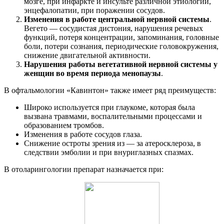
мозге, при инфаркте и инсульте различной этиологии,
энцефалопатии, при поражении сосудов.
Изменения в работе центральной нервной системы
.
Вегето — сосудистая дистония, нарушения речевых
функций, потеря концентрации, запоминания, головные
боли, потери сознания, периодические головокружения,
снижение двигательной активности.
Нарушения работы вегетативной нервной системы у
женщин во время периода менопаузы
.
В офтальмологии «Кавинтон» также имеет ряд преимуществ:
Широко используется при глаукоме, которая была
вызвана травмами, воспалительными процессами и
образованием тромбов.
Изменения в работе сосудов глаза.
Снижение остроты зрения из — за атеросклероза, в
следствии эмболии и при внуриглазных спазмах.
В отоларингологии препарат назначается при: