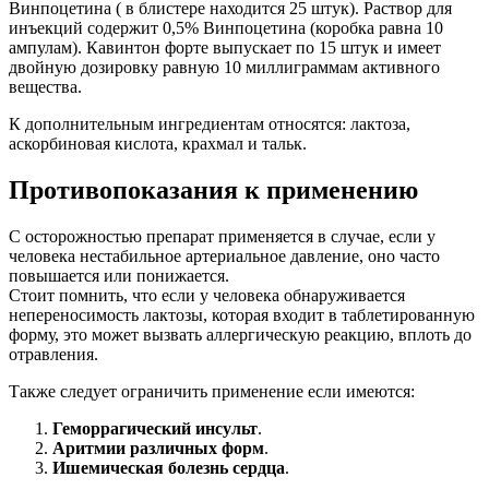
Винпоцетина ( в блистере находится 25 штук). Раствор для
инъекций содержит 0,5% Винпоцетина (коробка равна 10
ампулам). Кавинтон форте выпускает по 15 штук и имеет
двойную дозировку равную 10 миллиграммам активного
вещества.
К дополнительным ингредиентам относятся: лактоза,
аскорбиновая кислота, крахмал и тальк.
Противопоказания к применению
С осторожностью препарат применяется в случае, если у
человека нестабильное артериальное давление, оно часто
повышается или понижается.
Стоит помнить, что если у человека обнаруживается
непереносимость лактозы, которая входит в таблетированную
форму, это может вызвать аллергическую реакцию, вплоть до
отравления.
Также следует ограничить применение если имеются:
Геморрагический инсульт
.
Аритмии различных форм
.
Ишемическая болезнь сердца
.