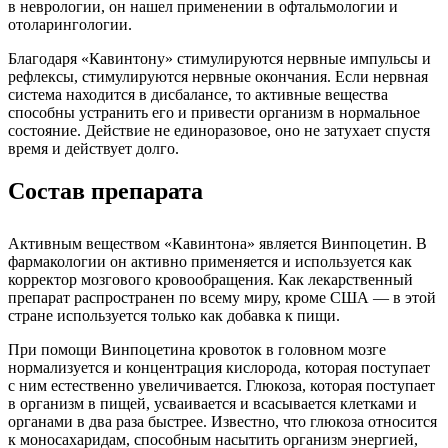
в неврологии, он нашел применении в офтальмологии и
отоларингологии.
Благодаря «Кавинтону» стимулируются нервные импульсы и
рефлексы, стимулируются нервные окончания. Если нервная
система находится в дисбалансе, то активные вещества
способны устранить его и привести организм в нормальное
состояние. Действие не единоразовое, оно не затухает спустя
время и действует долго.
Состав препарата
Активным веществом «Кавинтона» является Винпоцетин. В
фармакологии он активно применяется и используется как
корректор мозгового кровообращения. Как лекарственный
препарат распространен по всему миру, кроме США — в этой
стране используется только как добавка к пищи.
При помощи Винпоцетина кровоток в головном мозге
нормализуется и концентрация кислорода, которая поступает
с ним естественно увеличивается. Глюкоза, которая поступает
в организм в пищей, усваивается и всасывается клетками и
органами в два раза быстрее. Известно, что глюкоза относится
к моносахаридам, способным насытить организм энергией,