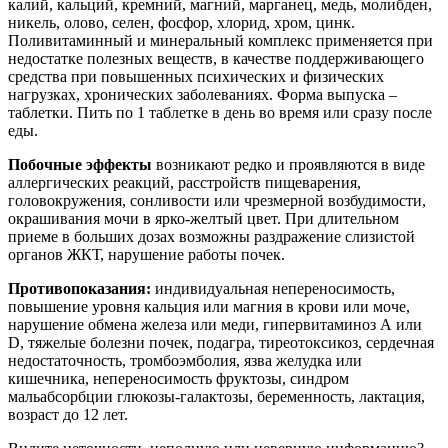
калий, кальций, кремний, магний, марганец, медь, молибден,
никель, олово, селен, фосфор, хлорид, хром, цинк.
Поливитаминный и минеральный комплекс применяется при
недостатке полезных веществ, в качестве поддерживающего
средства при повышенных психических и физических
нагрузках, хронических заболеваниях. Форма выпуска –
таблетки. Пить по 1 таблетке в день во время или сразу после
еды.
Побочные эффекты
возникают редко и проявляются в виде
аллергических реакций, расстройств пищеварения,
головокружения, сонливости или чрезмерной возбудимости,
окрашивания мочи в ярко-желтый цвет. При длительном
приеме в больших дозах возможны раздражение слизистой
органов ЖКТ, нарушение работы почек.
Противопоказания:
индивидуальная непереносимость,
повышение уровня кальция или магния в крови или моче,
нарушение обмена железа или меди, гипервитаминоз А или
D, тяжелые болезни почек, подагра, тиреотоксикоз, сердечная
недостаточность, тромбоэмболия, язва желудка или
кишечника, непереносимость фруктозы, синдром
мальабсорбции глюкозы-галактозы, беременность, лактация,
возраст до 12 лет.