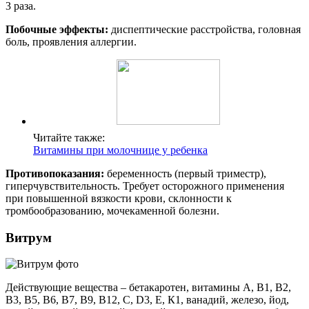
3 раза.
Побочные эффекты:
диспептические расстройства, головная
боль, проявления аллергии.
Читайте также:
Витамины при молочнице у ребенка
Противопоказания:
беременность (первый триместр),
гиперчувствительность. Требует осторожного применения
при повышенной вязкости крови, склонности к
тромбообразованию, мочекаменной болезни.
Витрум
Действующие вещества – бетакаротен, витамины А, В1, В2,
В3, В5, В6, В7, В9, В12, С, D3, Е, К1, ванадий, железо, йод,