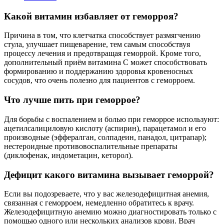
Какой витамин избавляет от геморроя?
Причина в том, что клетчатка способствует размягчению
стула, улучшает пищеварение, тем самым способствуя
процессу лечения и предотвращая геморрой. Кроме того,
дополнительный приём витамина С может способствовать
формированию и поддержанию здоровья кровеносных
сосудов, что очень полезно для пациентов с геморроем.
Что лучше пить при геморрое?
Для борьбы с воспалением и болью при геморрое используют:
ацетилсалициловую кислоту (аспирин), парацетамол и его
производные (эффералган, солпадеин, панадол, цитрапар);
нестероидные противовоспалительные препараты
(диклофенак, индометацин, кеторол).
Дефицит какого витамина вызывает геморрой?
Если вы подозреваете, что у вас железодефицитная анемия,
связанная с геморроем, немедленно обратитесь к врачу.
Железодефицитную анемию можно диагностировать только с
помощью одного или нескольких анализов крови. Врач