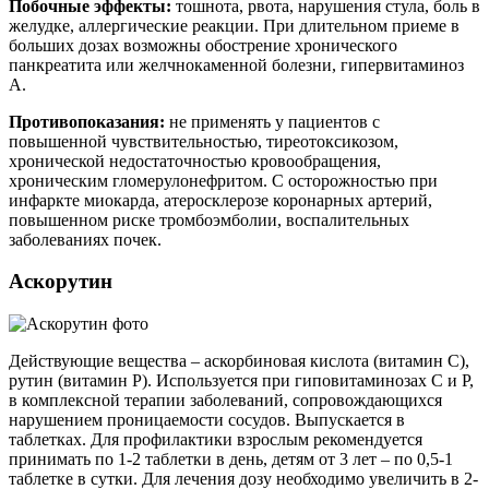
Побочные эффекты:
тошнота, рвота, нарушения стула, боль в
желудке, аллергические реакции. При длительном приеме в
больших дозах возможны обострение хронического
панкреатита или желчнокаменной болезни, гипервитаминоз
А.
Противопоказания:
не применять у пациентов с
повышенной чувствительностью, тиреотоксикозом,
хронической недостаточностью кровообращения,
хроническим гломерулонефритом. С осторожностью при
инфаркте миокарда, атеросклерозе коронарных артерий,
повышенном риске тромбоэмболии, воспалительных
заболеваниях почек.
Аскорутин
Действующие вещества – аскорбиновая кислота (витамин С),
рутин (витамин Р). Используется при гиповитаминозах С и Р,
в комплексной терапии заболеваний, сопровождающихся
нарушением проницаемости сосудов. Выпускается в
таблетках. Для профилактики взрослым рекомендуется
принимать по 1-2 таблетки в день, детям от 3 лет – по 0,5-1
таблетке в сутки. Для лечения дозу необходимо увеличить в 2-