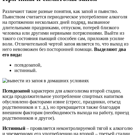
Различают такие разные понятия, как запой и пьянство.
Пьянством считается периодическое употребление алкоголя
на протяжении нескольких дней подряд, вызванное
длительными праздниками, отпуском, потерей близкого
человека или другими нервными потрясениями. Выйти из
такого состояния пьющий способен сам, приложив усилие
воли. Отличительной чертой запоя является то, что выход из
него невозможен без посторонней помощи.
Выделяют два
его вида:
псевдозапой,
истинный.
Псевдозапой
характерен для алкоголизма второй стадии,
когда продолжительное употребление спиртных напитков
обусловлено факторами извне (стресс, праздники, отъезд
родственников и т. д.), но прекращается также благодаря
внешним факторам (необходимость выхода на работу, приезд
родственников и другое).
Истинный
– проявляется неконтролируемой тягой к алкоголю
и чрезмерному его употреблению на второй – третьей стадии