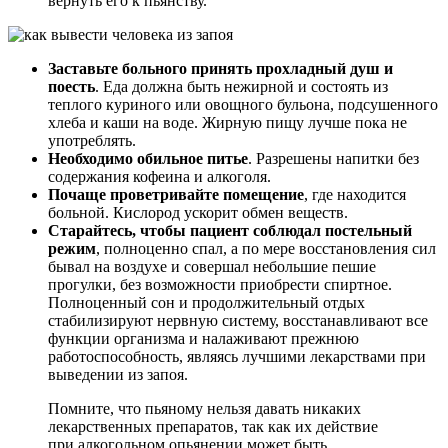
вернуть его к пьянству.
Заставьте больного принять прохладный душ и
поесть
. Еда должна быть нежирной и состоять из
теплого куриного или овощного бульона, подсушенного
хлеба и каши на воде. Жирную пищу лучше пока не
употреблять.
Необходимо обильное питье
. Разрешены напитки без
содержания кофеина и алкоголя.
Почаще проветривайте помещение
, где находится
больной. Кислород ускорит обмен веществ.
Старайтесь, чтобы пациент соблюдал постельный
режим
, полноценно спал, а по мере восстановления сил
бывал на воздухе и совершал небольшие пешие
прогулки, без возможности приобрести спиртное.
Полноценный сон и продолжительный отдых
стабилизируют нервную систему, восстанавливают все
функции организма и налаживают прежнюю
работоспособность, являясь лучшими лекарствами при
выведении из запоя.
Помните, что пьяному нельзя давать никаких
лекарственных препаратов, так как их действие
при алкогольном опьянении может быть