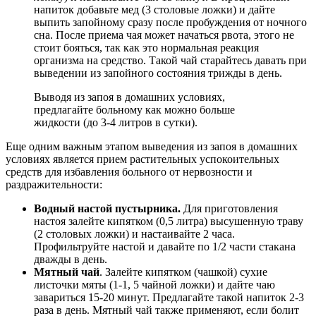
напиток добавьте мед (3 столовые ложки) и дайте
выпить запойному сразу после пробуждения от ночного
сна. После приема чая может начаться рвота, этого не
стоит бояться, так как это нормальная реакция
организма на средство. Такой чай старайтесь давать при
выведении из запойного состояния трижды в день.
Выводя из запоя в домашних условиях,
предлагайте больному как можно больше
жидкости (до 3-4 литров в сутки).
Еще одним важным этапом выведения из запоя в домашних
условиях является прием растительных успокоительных
средств для избавления больного от нервозности и
раздражительности:
Водный настой пустырника.
Для приготовления
настоя залейте кипятком (0,5 литра) высушенную траву
(2 столовых ложки) и настаивайте 2 часа.
Профильтруйте настой и давайте по 1/2 части стакана
дважды в день.
Мятный чай
. Залейте кипятком (чашкой) сухие
листочки мяты (1-1, 5 чайной ложки) и дайте чаю
завариться 15-20 минут. Предлагайте такой напиток 2-3
раза в день. Мятный чай также применяют, если болит