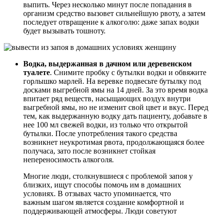
выпить. Через несколько минут после попадания в
организм средство вызовет сильнейшую рвоту, а затем
последует отвращение к алкоголю: даже запах водки
будет вызывать тошноту.
Водка, выдержанная в дачном или деревенском
туалете
. Снимите пробку с бутылки водки и обвяжите
горлышко марлей. На веревке подвесьте бутылку под
досками выгребной ямы на 14 дней. За это время водка
впитает ряд веществ, насыщающих воздух внутри
выгребной ямы, но не изменит свой цвет и вкус. Перед
тем, как выдержанную водку дать пациенту, добавьте в
нее 100 мл свежей водки, из только что открытой
бутылки. После употребления такого средства
возникнет неукротимая рвота, продолжающаяся более
получаса, зато после возникнет стойкая
непереносимость алкоголя.
Многие люди, столкнувшиеся с проблемой запоя у
близких, ищут способы помочь им в домашних
условиях. В отзывах часто упоминается, что
важным шагом является создание комфортной и
поддерживающей атмосферы. Люди советуют