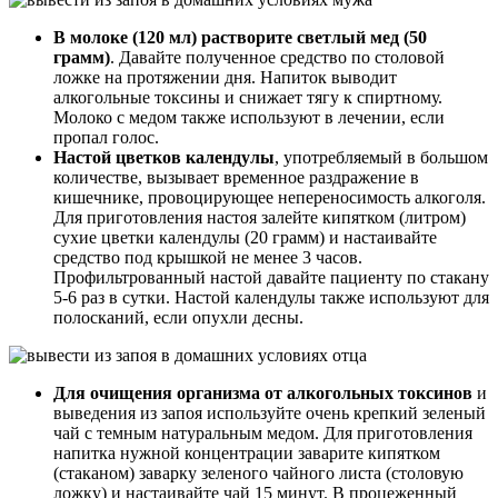
В молоке (120 мл) растворите светлый мед (50
грамм)
. Давайте полученное средство по столовой
ложке на протяжении дня. Напиток выводит
алкогольные токсины и снижает тягу к спиртному.
Молоко с медом также используют в лечении, если
пропал голос.
Настой цветков календулы
, употребляемый в большом
количестве, вызывает временное раздражение в
кишечнике, провоцирующее непереносимость алкоголя.
Для приготовления настоя залейте кипятком (литром)
сухие цветки календулы (20 грамм) и настаивайте
средство под крышкой не менее 3 часов.
Профильтрованный настой давайте пациенту по стакану
5-6 раз в сутки. Настой календулы также используют для
полосканий, если опухли десны.
Для очищения организма от алкогольных токсинов
и
выведения из запоя используйте очень крепкий зеленый
чай с темным натуральным медом. Для приготовления
напитка нужной концентрации заварите кипятком
(стаканом) заварку зеленого чайного листа (столовую
ложку) и настаивайте чай 15 минут. В процеженный