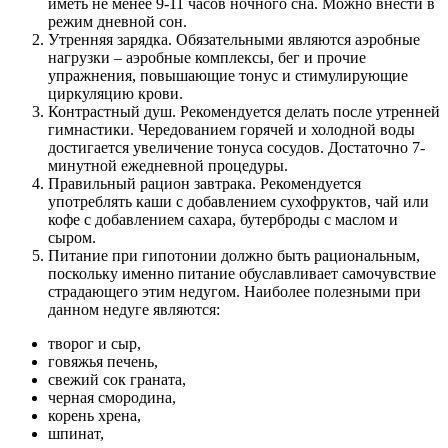
иметь не менее 9-11 часов ночного сна. Можно внести в
режим дневной сон.
Утренняя зарядка. Обязательными являются аэробные
нагрузки – аэробные комплексы, бег и прочие
упражнения, повышающие тонус и стимулирующие
циркуляцию крови.
Контрастный душ. Рекомендуется делать после утренней
гимнастики. Чередованием горячей и холодной воды
достигается увеличение тонуса сосудов. Достаточно 7-
минутной ежедневной процедуры.
Правильный рацион завтрака. Рекомендуется
употреблять каши с добавлением сухофруктов, чай или
кофе с добавлением сахара, бутерброды с маслом и
сыром.
Питание при гипотонии должно быть рациональным,
поскольку именно питание обуславливает самочувствие
страдающего этим недугом. Наиболее полезными при
данном недуге являются:
творог и сыр,
говяжья печень,
свежий сок граната,
черная смородина,
корень хрена,
шпинат,