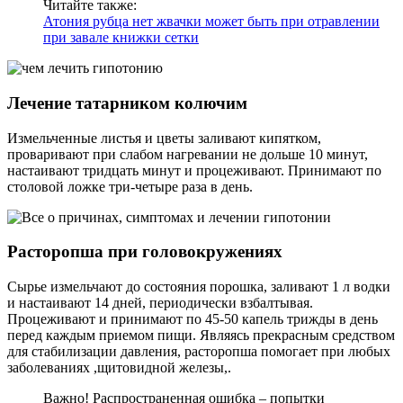
Читайте также:
Атония рубца нет жвачки может быть при отравлении
при завале книжки сетки
Лечение татарником колючим
Измельченные листья и цветы заливают кипятком,
проваривают при слабом нагревании не дольше 10 минут,
настаивают тридцать минут и процеживают. Принимают по
столовой ложке три-четыре раза в день.
Расторопша при головокружениях
Сырье измельчают до состояния порошка, заливают 1 л водки
и настаивают 14 дней, периодически взбалтывая.
Процеживают и принимают по 45-50 капель трижды в день
перед каждым приемом пищи. Являясь прекрасным средством
для стабилизации давления, расторопша помогает при любых
заболеваниях ,щитовидной железы,.
Важно! Распространенная ошибка – попытки