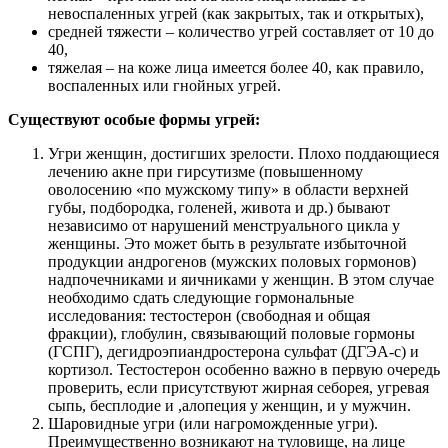
невоспаленных угрей (как закрытых, так и открытых),
средней тяжести – количество угрей составляет от 10 до
40,
тяжелая – на коже лица имеется более 40, как правило,
воспаленных или гнойных угрей.
Существуют особые формы угрей:
Угри женщин, достигших зрелости. Плохо поддающиеся
лечению акне при гирсутизме (повышенному
оволосению «по мужскому типу» в области верхней
губы, подбородка, голеней, живота и др.) бывают
независимо от нарушений менструального цикла у
женщины. Это может быть в результате избыточной
продукции андрогенов (мужских половых гормонов)
надпочечниками и яичниками у женщин. В этом случае
необходимо сдать следующие гормональные
исследования: тестостерон (свободная и общая
фракции), глобулин, связывающий половые гормоны
(ГСПГ), дегидроэпиандростерона сульфат (ДГЭА-с) и
кортизол. Тестостерон особенно важно в первую очередь
проверить, если присутствуют жирная себорея, угревая
сыпь, бесплодие и ,алопеция у женщин, и у мужчин.
Шаровидные угри (или нагроможденные угри).
Преимущественно возникают на туловище, на лице