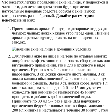
Что касается легких проявлений акне на лице, у подростков в
частности, для лечения достаточно будет применять
натуральные народные средства борьбы с акне, выбор
которых очень разнообразный.
Давайте рассмотрим
некоторые из них:
Прием пивных дрожжей внутрь в дозировке от двух до
четырех чайных ложек каждое утро перед едой. Пивные
дрожжи рекомендуют доставать на пивоваренных
заводах.
Для лечения акне на лице и на теле по отзывам многих
людей очень эффективно использовать сбор трав как для
внутреннего применения, так и для наружного в виде
примочек. Нужно взять 2 ст. ложки эвкалипта
шаровидного, 3 ст. ложки свежего листа малины, 3 ст.
ложки калины обыкновенной, 4 ст. ложки корня лопуха
большого и смешать. Затем 3 ст. ложки сбора залить 1 л
кипятка, нагревать на водяной бане 15 минут, затем
охлаждать при комнатной температуре 45 минут,
процедить и добавить до 1 л кипяченой воды.
Принимать по 30 мл 5-7 раз в день. Для наружного
применения берут 6 столовых ложек сбора, заливают
200 мл кипятка и настаивают в течение 30 минут. Затем