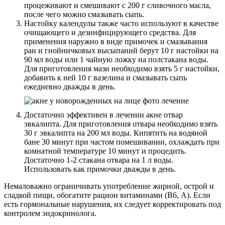
процеживают и смешивают с 200 г сливочного масла,
после чего можно смазывать сыпь.
Настойку календулы также часто используют в качестве
очищающего и дезинфицирующего средства. Для
применения наружно в виде примочек и смазывания
ран и гнойничковых высыпаний берут 10 г настойки на
90 мл воды или 1 чайную ложку на полстакана воды.
Для приготовления мази необходимо взять 5 г настойки,
добавить к ней 10 г вазелина и смазывать сыпь
ежедневно дважды в день.
Достаточно эффективен в лечении акне отвар
эвкалипта. Для приготовления отвара необходимо взять
30 г эвкалипта на 200 мл воды. Кипятить на водяной
бане 30 минут при частом помешивании, охлаждать при
комнатной температуре 10 минут и процедить.
Достаточно 1-2 стакана отвара на 1 л воды.
Использовать как примочки дважды в день.
Немаловажно ограничивать употребление жирной, острой и
сладкой пищи, обогатите рацион витаминами (В6, А). Если
есть гормональные нарушения, их следует корректировать под
контролем эндокринолога.