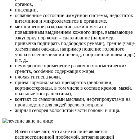
органов,
инфекции,
ослабленное состояние иммунной системы, недостаток
витаминов и микроэлементов в организме,
механическое раздражение кожи в местах с
повышенным выделением кожного жира, вызывающее
закупорку пор кожи – сдавливание (например,
привычка подпирать подбородок руками), трение (чаще
элементами одежды, например ношение головного
убора в осенне-зимний период, спортивный шлем и др.)
и т. д.,
неумеренное применение различных косметических
средств, особенно содержащих жиры,
плохая гигиена кожи,
прием гормональных препаратов (анаболики,
кортикостероиды, в том числе в составе кремов, мазей,
оральные контрацептивы),
контакт со смазочными маслами, нефтепродуктами на
производстве для людей зрелого возраста,
жирная себорея волосистой части головы и лица.
Врачи отмечают, что акне на лице является
распространенной проблемой, затрагивающей