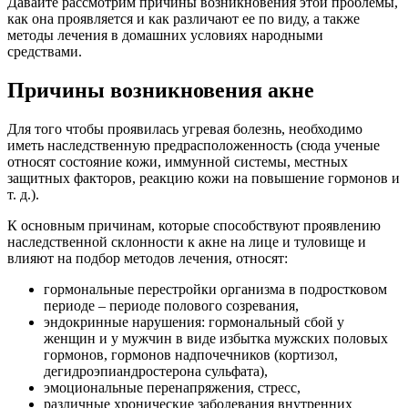
Давайте рассмотрим причины возникновения этой проблемы,
как она проявляется и как различают ее по виду, а также
методы лечения в домашних условиях народными
средствами.
Причины возникновения акне
Для того чтобы проявилась угревая болезнь, необходимо
иметь наследственную предрасположенность (сюда ученые
относят состояние кожи, иммунной системы, местных
защитных факторов, реакцию кожи на повышение гормонов и
т. д.).
К основным причинам, которые способствуют проявлению
наследственной склонности к акне на лице и туловище и
влияют на подбор методов лечения, относят:
гормональные перестройки организма в подростковом
периоде – периоде полового созревания,
эндокринные нарушения: гормональный сбой у
женщин и у мужчин в виде избытка мужских половых
гормонов, гормонов надпочечников (кортизол,
дегидроэпиандростерона сульфата),
эмоциональные перенапряжения, стресс,
различные хронические заболевания внутренних