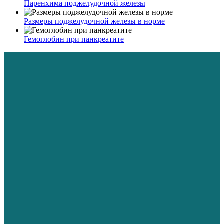
Паренхима поджелудочной железы
Размеры поджелудочной железы в норме
Гемоглобин при панкреатите