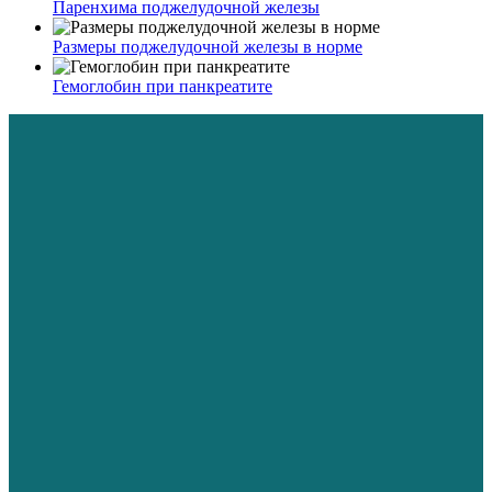
Паренхима поджелудочной железы
Размеры поджелудочной железы в норме
Гемоглобин при панкреатите