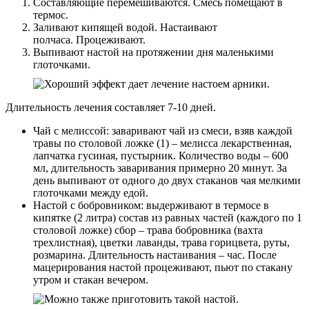
Составляющие перемешиваются. Смесь помещают в
термос.
Заливают кипящей водой. Настаивают
полчаса. Процеживают.
Выпивают настой на протяжении дня маленькими
глоточками.
Длительность лечения составляет 7-10 дней.
Чай с мелиссой: заваривают чай из смеси, взяв каждой
травы по столовой ложке (1) – мелисса лекарственная,
лапчатка гусиная, пустырник. Количество воды – 600
мл, длительность заваривания примерно 20 минут. За
день выпивают от одного до двух стаканов чая мелкими
глоточками между едой.
Настой с бобровником: выдерживают в термосе в
кипятке (2 литра) состав из равных частей (каждого по 1
столовой ложке) сбор – трава бобровника (вахта
трехлистная), цветки лаванды, трава горицвета, руты,
розмарина. Длительность настаивания – час. После
мацерирования настой процеживают, пьют по стакану
утром и стакан вечером.