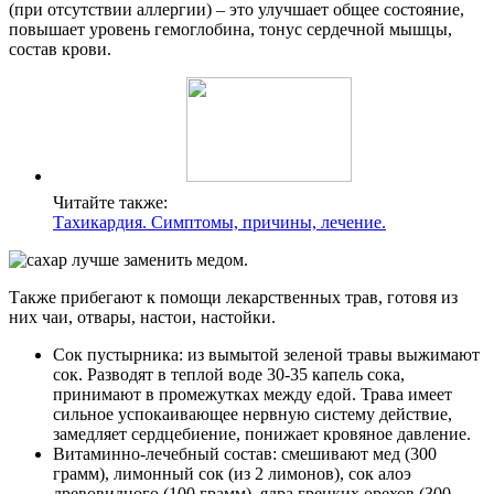
(при отсутствии аллергии) – это улучшает общее состояние,
повышает уровень гемоглобина, тонус сердечной мышцы,
состав крови.
Читайте также:
Тахикардия. Симптомы, причины, лечение.
Также прибегают к помощи лекарственных трав, готовя из
них чаи, отвары, настои, настойки.
Сок пустырника: из вымытой зеленой травы выжимают
сок. Разводят в теплой воде 30-35 капель сока,
принимают в промежутках между едой. Трава имеет
сильное успокаивающее нервную систему действие,
замедляет сердцебиение, понижает кровяное давление.
Витаминно-лечебный состав: смешивают мед (300
грамм), лимонный сок (из 2 лимонов), сок алоэ
древовидного (100 грамм), ядра грецких орехов (300