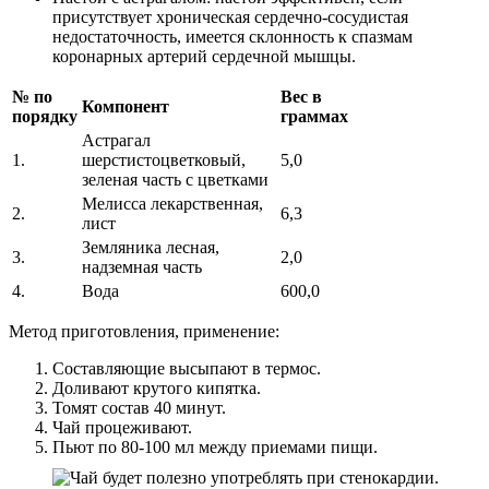
присутствует хроническая сердечно-сосудистая
недостаточность, имеется склонность к спазмам
коронарных артерий сердечной мышцы.
№ по
Вес в
Компонент
порядку
граммах
Астрагал
1.
шерстистоцветковый,
5,0
зеленая часть с цветками
Мелисса лекарственная,
2.
6,3
лист
Земляника лесная,
3.
2,0
надземная часть
4.
Вода
600,0
Метод приготовления, применение:
Составляющие высыпают в термос.
Доливают крутого кипятка.
Томят состав 40 минут.
Чай процеживают.
Пьют по 80-100 мл между приемами пищи.