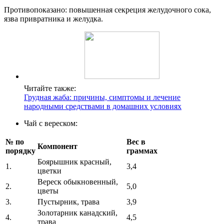
Противопоказано: повышенная секреция желудочного сока,
язва привратника и желудка.
Читайте также:
Грудная жаба: причины, симптомы и лечение
народными средствами в домашних условиях
Чай с вереском:
№ по
Вес в
Компонент
порядку
граммах
Боярышник красный,
1.
3,4
цветки
Вереск обыкновенный,
2.
5,0
цветы
3.
Пустырник, трава
3,9
Золотарник канадский,
4.
4,5
трава