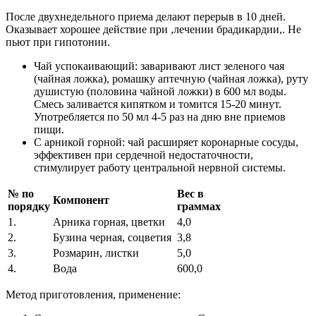
После двухнедельного приема делают перерыв в 10 дней.
Оказывает хорошее действие при ,лечении брадикардии,. Не
пьют при гипотонии.
Чай успокаивающий: заваривают лист зеленого чая
(чайная ложка), ромашку аптечную (чайная ложка), руту
душистую (половина чайной ложки) в 600 мл воды.
Смесь заливается кипятком и томится 15-20 минут.
Употребляется по 50 мл 4-5 раз на дню вне приемов
пищи.
С арникой горной: чай расширяет коронарные сосуды,
эффективен при сердечной недостаточности,
стимулирует работу центральной нервной системы.
№ по
Вес в
Компонент
порядку
граммах
1.
Арника горная, цветки
4,0
2.
Бузина черная, соцветия
3,8
3.
Розмарин, листки
5,0
4.
Вода
600,0
Метод приготовления, применение: