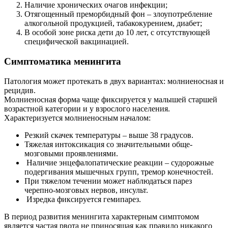
Наличие хронических очагов инфекции;
Отягощенный преморбидный фон – злоупотребление
алкогольной продукцией, табакокурением, диабет;
В особой зоне риска дети до 10 лет, с отсутствующей
специфической вакцинацией.
Симптоматика менингита
Патология может протекать в двух вариантах: молниеносная и
рецидив.
Молниеносная форма чаще фиксируется у малышей старшей
возрастной категории и у взрослого населения.
Характеризуется молниеносным началом:
Резкий скачек температуры – выше 38 градусов.
Тяжелая интоксикация со значительными обще-
мозговыми проявлениями.
Наличие энцефалопатические реакции – судорожные
подергивания мышечных групп, тремор конечностей.
При тяжелом течении может наблюдаться парез
черепно-мозговых нервов, инсульт.
Изредка фиксируется гемипарез.
В период развития менингита характерным симптомом
является частая рвота не приносящая как правило никакого