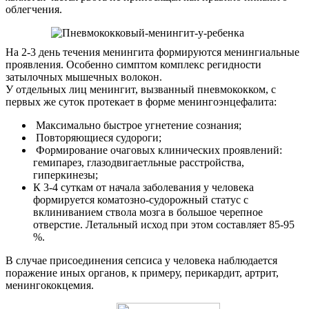
облегчения.
На 2-3 день течения менингита формируются менингиальные
проявления. Особенно симптом комплекс регидности
затылочных мышечных волокон.
У отдельных лиц менингит, вызванный пневмококком, с
первых же суток протекает в форме менингоэнцефалита:
Максимально быстрое угнетение сознания;
Повторяющиеся судороги;
Формирование очаговых клинических проявлений:
гемипарез, глазодвигаетльные расстройства,
гиперкинезы;
К 3-4 суткам от начала заболевания у человека
формируется коматозно-судорожный статус с
вклиниванием ствола мозга в большое черепное
отверстие. Летальный исход при этом составляет 85-95
%.
В случае присоединения сепсиса у человека наблюдается
поражение иных органов, к примеру, перикардит, артрит,
менингококцемия.