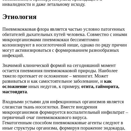
инвалидности и даже летальному исходу.
Этиология
Пневмококковая флора является частью условно патогенных
обитателей дыхательных путей человека. Совместно с иными
микроорганизмами пневмококки бессимптомно
колонизируют в носоглоточной нише, однако по ряду причин
могут активизироваться с формированием разнообразных
инфекций.
Значимой клинической формой на сегодняшний момент
остается пневмония пневмококковой природы. Наиболее
тяжело протекает ее осложнение – менингит. Может
развиваться и как самостоятельное заболевание, и
как
осложнение
иных недугов, к примеру,
отита, гайморита,
мастоидита
.
Входными устьями для инфекционных организмов является
слизистая ткань носоглотки. Вместе внедрения
микроорганизмов формируется воспалительный инфильтрат –
первичный очаг пневмококкового вируса.
Гематогенным способом пневмококковые агенты следуют в
иные структуры организма, формируя поражение эндокарда,