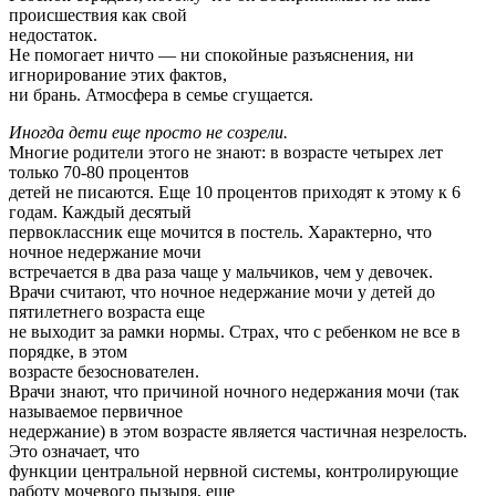
происшествия как свой
недостаток.
Hе помогает ничто — ни спокойные разъяснения, ни
игнорирование этих фактов,
ни брань. Атмосфера в семье сгущается.
Иногда дети еще просто не созрели.
Многие родители этого не знают: в возрасте четырех лет
только 70-80 процентов
детей не писаются. Еще 10 процентов приходят к этому к 6
годам. Каждый десятый
первоклассник еще мочится в постель. Характерно, что
ночное недержание мочи
встречается в два раза чаще у мальчиков, чем у девочек.
Врачи считают, что ночное недержание мочи у детей до
пятилетнего возраста еще
не выходит за рамки нормы. Страх, что с ребенком не все в
порядке, в этом
возрасте безоснователен.
Врачи знают, что причиной ночного недержания мочи (так
называемое первичное
недержание) в этом возрасте является частичная незрелость.
Это означает, что
функции центральной нервной системы, контролирующие
работу мочевого пызыря, еще