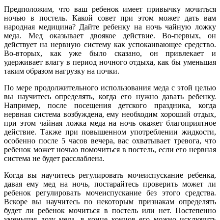
Предположим, что ваш ребенок имеет привычку мочиться
ночью в постель. Какой совет при этом может дать вам
народная медицина? Дайте ребенку на ночь чайную ложку
меда. Мед оказывает двоякое действие. Во-первых, он
действует на нервную систему как успокаивающее средство.
Во-вторых, как уже было сказано, он привлекает и
удерживает влагу в период ночного отдыха, как бы уменьшая
таким образом нагрузку на почки.
По мере продолжительного использования меда с этой целью
вы научитесь определять, когда его нужно давать ребенку.
Hапример, после посещения детского праздника, когда
нервная система возбуждена, ему необходим хороший отдых,
при этом чайная ложка меда на ночь окажет благоприятное
действие. Также при повышенном употреблении жидкости,
особенно после 5 часов вечера, вас охватывает тревога, что
ребенок может ночью помочиться в постель, если его нервная
система не будет расслаблена.
Когда вы научитесь регулировать мочеиспускание ребенка,
давая ему мед на ночь, постарайтесь проверить может ли
ребенок регулировать мочеиспускание без этого средства.
Вскоре вы научитесь по некоторым признакам определять
будет ли ребенок мочиться в постель или нет. Постепенно
уменьшая дозу меда, в конце концов его можно исключить