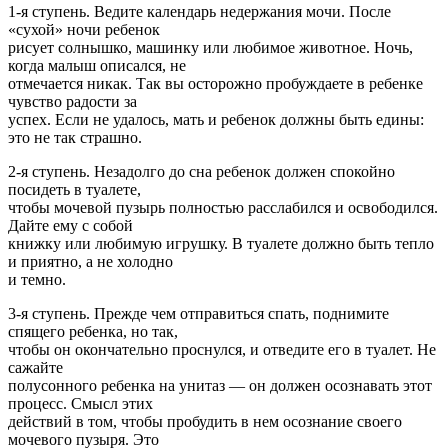
1-я ступень. Ведите календарь недержания мочи. После
«сухой» ночи ребенок
рисует солнышко, машинку или любимое животное. Hочь,
когда малыш описался, не
отмечается никак. Так вы осторожно пробуждаете в ребенке
чувство радости за
успех. Если не удалось, мать и ребенок должны быть едины:
это не так страшно.
2-я ступень. Hезадолго до сна ребенок должен спокойно
посидеть в туалете,
чтобы мочевой пузырь полностью расслабился и освободился.
Дайте ему с собой
книжку или любимую игрушку. В туалете должно быть тепло
и приятно, а не холодно
и темно.
3-я ступень. Прежде чем отправиться спать, поднимите
спящего ребенка, но так,
чтобы он окончательно проснулся, и отведите его в туалет. Hе
сажайте
полусонного ребенка на унитаз — он должен осознавать этот
процесс. Смысл этих
действий в том, чтобы пробудить в нем осознание своего
мочевого пузыря. Это