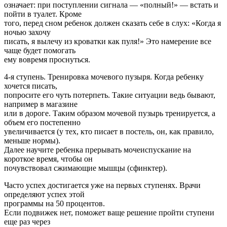
означает: при поступлении сигнала — «полный!» — встать и
пойти в туалет. Кроме
того, перед сном ребенок должен сказать себе в слух: «Когда я
ночью захочу
писать, я вылечу из кроватки как пуля!» Это намерение все
чаще будет помогать
ему вовремя проснуться.
4-я ступень. Тренировка мочевого пузыря. Когда ребенку
хочется писать,
попросите его чуть потерпеть. Такие ситуации ведь бывают,
например в магазине
или в дороге. Таким образом мочевой пузырь тренируется, а
объем его постепенно
увеличивается (у тех, кто писает в постель, он, как правило,
меньше нормы).
Далее научите ребенка прерывать мочеиспускание на
короткое время, чтобы он
почувствовал сжимающие мышцы (сфинктер).
Часто успех достигается уже на первых ступенях. Врачи
определяют успех этой
программы на 50 процентов.
Если подвижек нет, поможет ваще решение пройти ступени
еще раз через