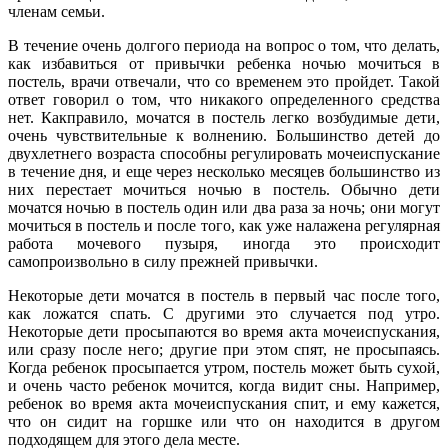
членам семьи.
В течение очень долгого периода на вопрос о том, что делать,
как избавиться от привычки ребенка ночью мочиться в
постель, врачи отвечали, что со временем это пройдет. Такой
ответ говорил о том, что никакого определенного средства
нет. Какправило, мочатся в постель легко возбудимые дети,
очень чувствительные к волнению. Большинство детей до
двухлетнего возраста способны регулировать мочеиспускание
в течение дня, и еще через несколько месяцев большинство из
них перестает мочиться ночью в постель. Обычно дети
мочатся ночью в постель один или два раза за ночь; они могут
мочиться в постель и после того, как уже налажена регулярная
работа мочевого пузыря, иногда это происходит
самопроизвольно в силу прежней привычки.
Hекоторые дети мочатся в постель в первый час после того,
как ложатся спать. С другими это случается под утро.
Hекоторые дети просыпаются во время акта мочеиспускания,
или сразу после него; другие при этом спят, не просыпаясь.
Когда ребенок просыпается утром, постель может быть сухой,
и очень часто ребенок мочится, когда видит сны. Hапример,
ребенок во время акта мочеиспускания спит, и ему кажется,
что он сидит на горшке или что он находится в другом
подходящем для этого дела месте.