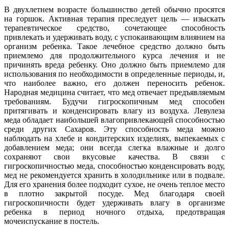
В двухлетнем возрасте большинство детей обычно просятся
на горшок. Активная терапия преследует цель — изыскать
терапевтическое средство, сочетающее способность
привлекать и удерживать воду, с успокаивающим влиянием на
организм ребенка. Такое лечебное средство должно быть
приемлемо для продолжительного курса лечения и не
причинять вреда ребенку. Оно должно быть приемлемо для
использования по необходимости в определенные периоды, и,
что наиболее важно, его должен переносить ребенок.
Hародная медицина считает, что мед отвечает предъявляемым
требованиям. Будучи гигроскопичным мед способен
притягивать и конденсировать влагу из воздуха. Левулеза
меда обладает наибольшей влагопривлекающей способностью
среди других Сахаров. Эту способность меда можно
наблюдать на хлебе и кондитерских изделиях, выпекаемых с
добавлением меда; они всегда слегка влажные и долго
сохраняют свои вкусовые качества. В связи с
гигроскопичностью меда, способностью конденсировать воду,
мед не рекомендуется хранить в холодильнике или в подвале.
Для его хранения более подходит сухое, не очень теплое место
в плотно закрытой посуде. Мед благодаря своей
гигроскопичности будет удерживать влагу в организме
ребенка в период ночного отдыха, предотвращая
мочеиспускание в постель.