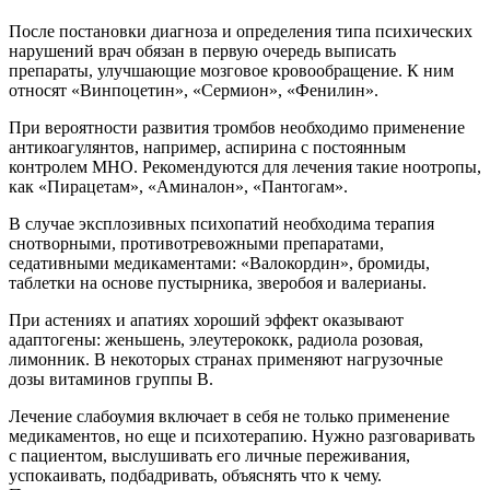
После постановки диагноза и определения типа психических
нарушений врач обязан в первую очередь выписать
препараты, улучшающие мозговое кровообращение. К ним
относят «Винпоцетин», «Сермион», «Фенилин».
При вероятности развития тромбов необходимо применение
антикоагулянтов, например, аспирина с постоянным
контролем МНО. Рекомендуются для лечения такие ноотропы,
как «Пирацетам», «Аминалон», «Пантогам».
В случае эксплозивных психопатий необходима терапия
снотворными, противотревожными препаратами,
седативными медикаментами: «Валокордин», бромиды,
таблетки на основе пустырника, зверобоя и валерианы.
При астениях и апатиях хороший эффект оказывают
адаптогены: женьшень, элеутерококк, радиола розовая,
лимонник. В некоторых странах применяют нагрузочные
дозы витаминов группы В.
Лечение слабоумия включает в себя не только применение
медикаментов, но еще и психотерапию. Нужно разговаривать
с пациентом, выслушивать его личные переживания,
успокаивать, подбадривать, объяснять что к чему.