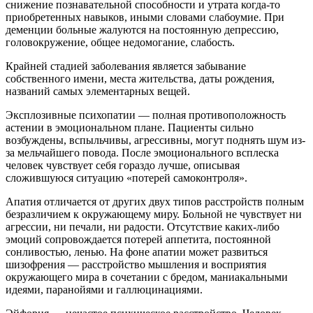
снижение познавательной способности и утрата когда-то
приобретенных навыков, иными словами слабоумие. При
деменции больные жалуются на постоянную депрессию,
головокружение, общее недомогание, слабость.
Крайней стадией заболевания является забывание
собственного имени, места жительства, даты рождения,
названий самых элементарных вещей.
Эксплозивные психопатии — полная противоположность
астении в эмоциональном плане. Пациенты сильно
возбуждены, вспыльчивы, агрессивны, могут поднять шум из-
за мельчайшего повода. После эмоционального всплеска
человек чувствует себя гораздо лучше, описывая
сложившуюся ситуацию «потерей самоконтроля».
Апатия отличается от других двух типов расстройств полным
безразличием к окружающему миру. Больной не чувствует ни
агрессии, ни печали, ни радости. Отсутствие каких-либо
эмоций сопровождается потерей аппетита, постоянной
сонливостью, ленью. На фоне апатии может развиться
шизофрения — расстройство мышления и восприятия
окружающего мира в сочетании с бредом, маниакальными
идеями, паранойями и галлюцинациями.