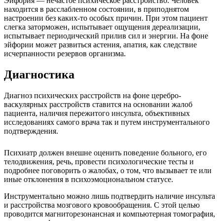
Эйфория — нечастое психическое расстройство. Человек
находится в расслабленном состоянии, в приподнятом
настроении без каких-то особых причин. При этом пациент
слегка заторможен, испытывает ощущения дереализации,
испытывает периодический прилив сил и энергии. На фоне
эйфории может развиться астения, апатия, как следствие
исчерпанности резервов организма.
Диагностика
Диагноз психических расстройств на фоне церебро-
васкулярных расстройств ставится на основании жалоб
пациента, наличия пережитого инсульта, объективных
исследованиях самого врача так и путем инструментального
подтверждения.
Психиатр должен внешне оценить поведение больного, его
телодвижения, речь, провести психологические тесты и
подробнее поговорить о жалобах, о том, что вызывает те или
иные отклонения в психоэмоциональном статусе.
Инструментально можно лишь подтвердить наличие инсульта
и расстройства мозгового кровообращения. С этой целью
проводится магниторезонансная и компьютерная томография,