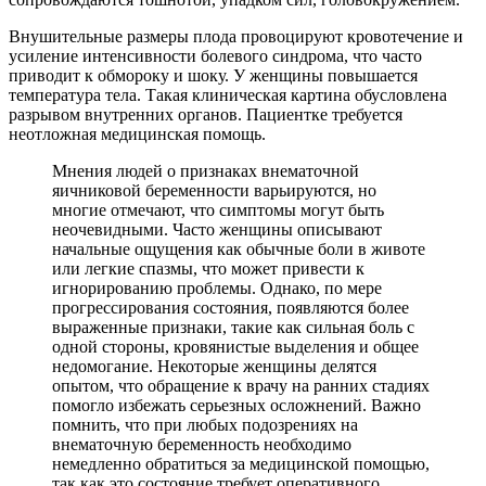
Внушительные размеры плода провоцируют кровотечение и
усиление интенсивности болевого синдрома, что часто
приводит к обмороку и шоку. У женщины повышается
температура тела. Такая клиническая картина обусловлена
разрывом внутренних органов. Пациентке требуется
неотложная медицинская помощь.
Мнения людей о признаках внематочной
яичниковой беременности варьируются, но
многие отмечают, что симптомы могут быть
неочевидными. Часто женщины описывают
начальные ощущения как обычные боли в животе
или легкие спазмы, что может привести к
игнорированию проблемы. Однако, по мере
прогрессирования состояния, появляются более
выраженные признаки, такие как сильная боль с
одной стороны, кровянистые выделения и общее
недомогание. Некоторые женщины делятся
опытом, что обращение к врачу на ранних стадиях
помогло избежать серьезных осложнений. Важно
помнить, что при любых подозрениях на
внематочную беременность необходимо
немедленно обратиться за медицинской помощью,
так как это состояние требует оперативного