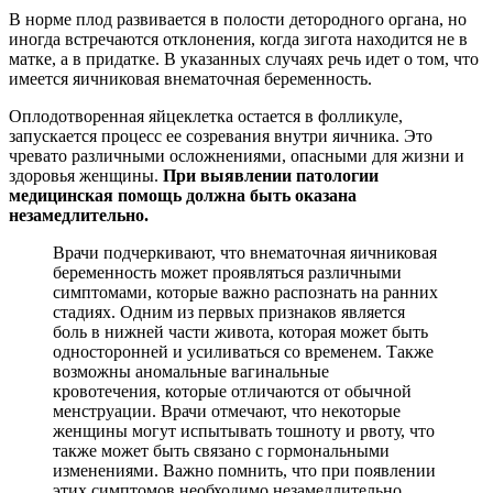
В норме плод развивается в полости детородного органа, но
иногда встречаются отклонения, когда зигота находится не в
матке, а в придатке. В указанных случаях речь идет о том, что
имеется яичниковая внематочная беременность.
Оплодотворенная яйцеклетка остается в фолликуле,
запускается процесс ее созревания внутри яичника. Это
чревато различными осложнениями, опасными для жизни и
здоровья женщины.
При выявлении патологии
медицинская помощь должна быть оказана
незамедлительно.
Врачи подчеркивают, что внематочная яичниковая
беременность может проявляться различными
симптомами, которые важно распознать на ранних
стадиях. Одним из первых признаков является
боль в нижней части живота, которая может быть
односторонней и усиливаться со временем. Также
возможны аномальные вагинальные
кровотечения, которые отличаются от обычной
менструации. Врачи отмечают, что некоторые
женщины могут испытывать тошноту и рвоту, что
также может быть связано с гормональными
изменениями. Важно помнить, что при появлении
этих симптомов необходимо незамедлительно