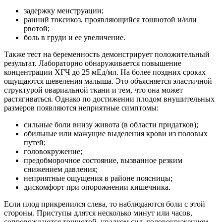
задержку менструации;
ранний токсикоз, проявляющийся тошнотой и/или
рвотой;
боль в груди и ее увеличение.
Также тест на беременность демонстрирует положительный
результат. Лабораторно обнаруживается повышение
концентрации ХГЧ до 25 мЕд/мл. На более поздних сроках
ощущаются шевеления малыша. Это объясняется эластичной
структурой овариальной ткани и тем, что она может
растягиваться. Однако по достижении плодом внушительных
размеров появляются неприятные симптомы:
сильные боли внизу живота (в области придатков);
обильные или мажущие выделения крови из половых
путей;
головокружение;
предобморочное состояние, вызванное резким
снижением давления;
неприятные ощущения в районе поясницы;
дискомфорт при опорожнении кишечника.
Если плод прикрепился слева, то наблюдаются боли с этой
стороны. Приступы длятся несколько минут или часов,
сопровождаются тошнотой, упадком сил, головокружением.