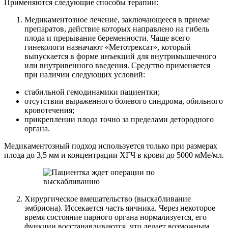
Применяются следующие способы терапии:
Медикаментозное лечение, заключающееся в приеме
препаратов, действие которых направлено на гибель
плода и прерывание беременности. Чаще всего
гинекологи назначают «Метотрексат», который
выпускается в форме инъекций для внутримышечного
или внутривенного введения. Средство применяется
при наличии следующих условий:
стабильной гемодинамики пациентки;
отсутствии выраженного болевого синдрома, обильного
кровотечения;
прикреплении плода точно за пределами детородного
органа.
Медикаментозный подход используется только при размерах
плода до 3,5 мм и концентрации ХГЧ в крови до 5000 мМе/мл.
Хирургическое вмешательство (выскабливание
эмбриона). Иссекается часть яичника. Через некоторое
время состояние парного органа нормализуется, его
функции восстанавливаются, что делает возможным