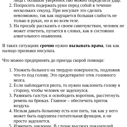
лица с большой уверенностью можно определить удар.
Попросить подержать руки перед собой в течение
нескольких секунд. При инсульте это сделать
невозможно, так как ощущается большая слабость не
только в руках, но и во всем теле.
На просьбу рассказать о своем самочувствии, человек не
может ответить, путается в словах, как в состоянии
алкогольного опьянения.
В таких ситуациях
срочно
нужно
вызывать врача
, так как
налицо признаки инсульта.
Что можно предпринять до приезда скорой помощи:
Уложить больного на твердую поверхность, подложив
что-то под голову. Это предотвратит отек головного
мозга.
Если наблюдается рвота, то нужно наклонить голову в
сторону, чтобы человек не задохнулся.
Развязать галстук и освободить воротник, расстегнуть
ремень на брюках. Главное – обеспечить приток
воздуха.
Нельзя давать больному есть или пить, так как у него
может быть нарушена глотательная функция, и он
просто задохнется.
Измерить давление. В случае высоких показателей