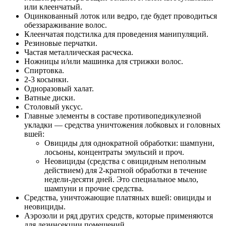
или клеенчатый.
Оцинкованный лоток или ведро, где будет проводиться
обеззараживание волос.
Клеенчатая подстилка для проведения манипуляций.
Резиновые перчатки.
Частая металлическая расческа.
Ножницы и/или машинка для стрижки волос.
Спиртовка.
2-3 косынки.
Одноразовый халат.
Ватные диски.
Столовый уксус.
Главные элементы в составе противопедикулезной
укладки — средства уничтожения лобковых и головных
вшей:
Овициды для однократной обработки: шампуни,
лосьоны, концентраты эмульсий и проч.
Неовициды (средства с овицидным неполным
действием) для 2-кратной обработки в течение
недели-десяти дней. Это специальное мыло,
шампуни и прочие средства.
Средства, уничтожающие платяных вшей: овициды и
неовициды.
Аэрозоли и ряд других средств, которые применяются
для дезинсекции помещений.