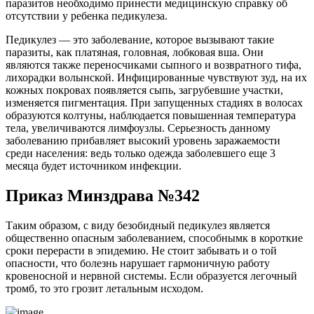
паразитов необходимо принести медицинскую справку об
отсутствии у ребенка педикулеза.
Педикулез — это заболевание, которое вызывают такие
паразиты, как платяная, головная, лобковая вша. Они
являются также переносчиками сыпного и возвратного тифа,
лихорадки волынской. Инфицированные чувствуют зуд, на их
кожных покровах появляется сыпь, загрубевшие участки,
изменяется пигментация. При запущенных стадиях в волосах
образуются колтуны, наблюдается повышенная температура
тела, увеличиваются лимфоузлы. Серьезность данному
заболеванию прибавляет высокий уровень заражаемости
среди населения: ведь только одежда заболевшего еще 3
месяца будет источником инфекции.
Приказ Минздрава №342
Таким образом, с виду безобидный педикулез является
общественно опасным заболеванием, способнымк в короткие
сроки перерасти в эпидемию. Не стоит забывать и о той
опасности, что болезнь нарушает гармоничную работу
кровеносной и нервной системы. Если образуется легочный
тромб, то это грозит летальным исходом.