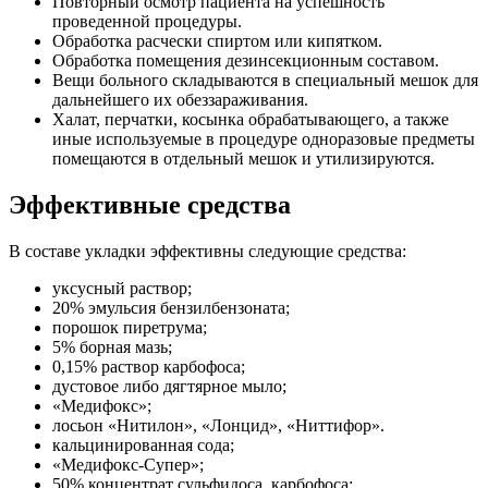
Повторный осмотр пациента на успешность
проведенной процедуры.
Обработка расчески спиртом или кипятком.
Обработка помещения дезинсекционным составом.
Вещи больного складываются в специальный мешок для
дальнейшего их обеззараживания.
Халат, перчатки, косынка обрабатывающего, а также
иные используемые в процедуре одноразовые предметы
помещаются в отдельный мешок и утилизируются.
Эффективные средства
В составе укладки эффективны следующие средства:
уксусный раствор;
20% эмульсия бензилбензоната;
порошок пиретрума;
5% борная мазь;
0,15% раствор карбофоса;
дустовое либо дягтярное мыло;
«Медифокс»;
лосьон «Нитилон», «Лонцид», «Ниттифор».
кальцинированная сода;
«Медифокс-Супер»;
50% концентрат сульфидоса, карбофоса;