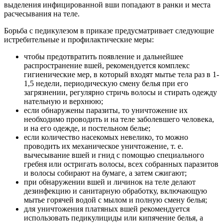
выделения инфицированной вши попадают в ранки и места
расчесывания на теле.
Борьба с педикулезом в приказе предусматривает следующие
истребительные и профилактические меры:
чтобы предотвратить появление и дальнейшее
распространение вшей, рекомендуется комплекс
гигиенические мер, в который входят мытье тела раз в 1-
1,5 недели, периодическую смену белья при его
загрязнении, регулярно стричь волосы и стирать одежду
нательную и верхнюю;
если обнаружены паразиты, то уничтожение их
необходимо проводить и на теле заболевшего человека,
и на его одежде, и постельном белье;
если количество насекомых невелико, то можно
проводить их механическое уничтожение, т. е.
вычесывание вшей и гнид с помощью специального
гребня или остригать волосы, всех собранных паразитов
и волосы собирают на бумаге, а затем сжигают;
при обнаружении вшей и личинок на теле делают
дезинфекцию и санитарную обработку, включающую
мытье горячей водой с мылом и полную смену белья;
для уничтожения платяных вшей рекомендуется
использовать педикулициды или кипячение белья, а