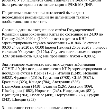
ребенка. У 15 пациентов была выявлена патология, одному
была рекомендована госпитализация в РДКБ МЗ ДНР.
Пациентам с выявленной патологией были даны
необходимые рекомендации по дальнейшей тактике
дообследования и лечения.
Согласно данным ежедневного отчёта Государственной
Комиссии здравоохранения Китая по состоянию на 24.00 по
Пекину 24.03.2020 г. (19.00 по мск) в целом в КНР
зарегистрировано случаев заболевания – 81846. За сутки с
00.00 24.03.2020 по 00.00 (время Пекина) 25.03.2020 г. прирост
составил 99 случаев (0,12%). Случаев с летальным исходом –
3287 (летальность 4,0%; вне провинции Хубэй – 0,88%).
Значительное количество местных случаев заболевания
COVID-19 (без истории посещения КНР) зарегистрировано за
последние сутки в Иране (1762), Италии (5249), Испании
(6922), Франции (2510), Германии (3709), США (9571),
Бразилии (323), Канаде (704), Австралии (636),
Великобритании (1438), Бельгии (526), Австрии (809),
Швейцарии (1082), Норвегии (245), Нидерландах (821),
Ирландии (204), Израиле (488), Португалии (302), Турции
(343), Швеции (253).
За последние сутки стало впервые известно о