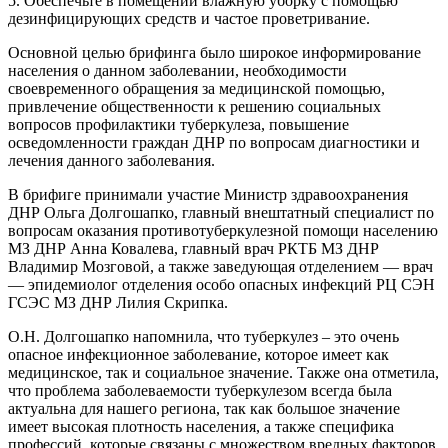
5. Обеспечьте в помещении влажную уборку с помощью
дезинфицирующих средств и частое проветривание.
Основной целью брифинга было широкое информирование
населения о данном заболевании, необходимости
своевременного обращения за медицинской помощью,
привлечение общественности к решению социальных
вопросов профилактики туберкулеза, повышение
осведомленности граждан ДНР по вопросам диагностики и
лечения данного заболевания.
В брифиге принимали участие Министр здравоохранения
ДНР Ольга Долгошапко, главный внештатный специалист по
вопросам оказания противотуберкулезной помощи населению
МЗ ДНР Анна Ковалева, главный врач РКТБ МЗ ДНР
Владимир Мозговой, а также заведующая отделением — врач
— эпидемиолог отделения особо опасных инфекций РЦ СЭН
ГСЭС МЗ ДНР Лилия Скрипка.
О.Н. Долгошапко напомнила, что туберкулез – это очень
опасное инфекционное заболевание, которое имеет как
медицинское, так и социальное значение. Также она отметила,
что проблема заболеваемости туберкулезом всегда была
актуальна для нашего региона, так как большое значение
имеет высокая плотность населения, а также специфика
профессий, которые связаны с множеством вредных факторов.