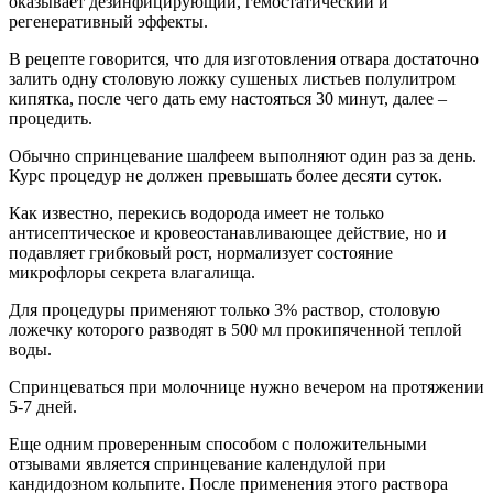
оказывает дезинфицирующий, гемостатический и
регенеративный эффекты.
В рецепте говорится, что для изготовления отвара достаточно
залить одну столовую ложку сушеных листьев полулитром
кипятка, после чего дать ему настояться 30 минут, далее –
процедить.
Обычно спринцевание шалфеем выполняют один раз за день.
Курс процедур не должен превышать более десяти суток.
Как известно, перекись водорода имеет не только
антисептическое и кровеостанавливающее действие, но и
подавляет грибковый рост, нормализует состояние
микрофлоры секрета влагалища.
Для процедуры применяют только 3% раствор, столовую
ложечку которого разводят в 500 мл прокипяченной теплой
воды.
Спринцеваться при молочнице нужно вечером на протяжении
5-7 дней.
Еще одним проверенным способом с положительными
отзывами является спринцевание календулой при
кандидозном кольпите. После применения этого раствора