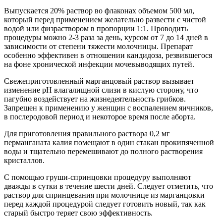
Выпускается 20% раствор во флаконах объемом 500 мл,
который перед применением желательно развести с чистой
водой или физраствором в пропорции 1:1. Проводить
процедуры можно 2-3 раза за день, курсом от 7 до 14 дней в
зависимости от степени тяжести молочницы. Препарат
особенно эффективен в отношении кандидоза, резвившегося
на фоне хронической инфекции мочевыводящих путей.
Свежеприготовленный марганцовый раствор вызывает
изменение pH влагалищной слизи в кислую сторону, что
пагубно воздействует на жизнедеятельность грибков.
Запрещен к применению у женщин с воспалением яичников,
в послеродовой период и некоторое время после аборта.
Для приготовления правильного раствора 0,2 мг
перманганата калия помещают в один стакан прокипяченной
воды и тщательно перемешивают до полного растворения
кристаллов.
С помощью груши-спринцовки процедуру выполняют
дважды в сутки в течение шести дней. Следует отметить, что
раствор для спринцевания при молочнице из марганцовки
перед каждой процедурой следует готовить новый, так как
старый быстро теряет свою эффективность.