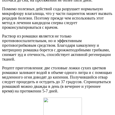
полчаса до сна, на протяжении не более пяти дней.
Помимо полезных действий сода разрушает нормальную
микрофлору влагалища, что у части пациенток может вызвать
рецидив болезни. Поэтому прежде чем использовать этот
метод в лечении кандидоза сперва следует
проконсультироваться с врачом.
Раствор из ромашки является не только
противовоспалительным, но и эффективным
противогрибковым средством. Благодаря хамазулену и
митрицину ромашка борется с дрожжеподобными грибками,
снимает зуд и отечность, способствует активной регенерации
тканей.
Рецепт приготовления: две столовые ложки сухих цветков
ромашки заливают водой в объеме одного литра и с помощью
медленного огня доводят до кипения. Получившийся отвар
следует процедить и остудить до 37 градусов. Спринцеваться
ромашкой можно дважды в день (в вечернее и утреннее
время) на протяжении 5-7 дней.