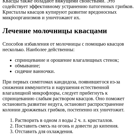
Квасцы также обладают вяжущими свойствами. Это
содействует эффективному устранению патогенных грибков.
Кристаллы квасцов купируют развитие вредоносных
микроорганизмов и уничтожают их.
Лечение молочницы квасцами
Способов избавления от молочницы с помощью квасцов
несколько. Наиболее действенны:
спринцевание и орошение влагалищных стенок;
обмывание;
сидячие ванночки.
При первых симптомах кандидоза, появившегося из-за
снижения иммунитета и нарушения естественной
влагалищной микрофлоры, следует прибегнуть к
спринцеванию слабым раствором квасцов. Оно поможет
остановить развитие недуга, остановит распространение
колонии дрожжевых грибков, постепенно их уничтожит.
Растворить в одном л воды 2 ч. л. кристаллов.
Поставить смесь на огонь и довести до кипения.
Отставить для охлаждения.