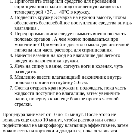
Приготовить отвар или средство для проведения
спринцевания и залить подготовленную жидкость с
температурой +37…+40°С в кружку.
Подвесить кружку Эсмарха на нужной высоте, чтобы
обеспечить бесперебойное поступление средства внутрь
влагалища .
Перед промыванием следует вымыть внешнюю часть
половых органов . А чем можно подмываться при
молочнице? Применяйте для этого мыло для интимной
гигиены или часть раствора для спринцевания.
Нанести вазелин на вход во влагалище для легкого
введения наконечника кружки.
Лечь на спину в ванне, согнуть ноги в коленях, чуть
разведя их.
Медленно ввести влагалищный наконечник внутрь
полового органа на глубину 5-6 см.
Слегка открыть кран кружки и подождать, пока часть
жидкости поступит во влагалище, затем увеличить
напор, повернув кран еще больше против часовой
стрелки.
Процедура занимает от 10 до 15 минут. После этого не
вставать еще около 10 минут, чтобы раствор или отвар
подействовал на микрофлору влагалища эффективнее, затем
можно сесть на корточки и дождаться, пока оставшаяся