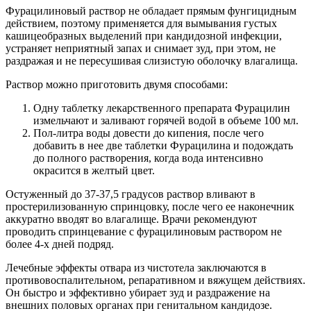
Фурацилиновый раствор не обладает прямым фунгицидным
действием, поэтому применяется для вымывания густых
кашицеобразных выделений при кандидозной инфекции,
устраняет неприятный запах и снимает зуд, при этом, не
раздражая и не пересушивая слизистую оболочку влагалища.
Раствор можно приготовить двумя способами:
Одну таблетку лекарственного препарата Фурацилин
измельчают и заливают горячей водой в объеме 100 мл.
Пол-литра воды довести до кипения, после чего
добавить в нее две таблетки Фурацилина и подождать
до полного растворения, когда вода интенсивно
окрасится в желтый цвет.
Остуженный до 37-37,5 градусов раствор вливают в
простерилизованную спринцовку, после чего ее наконечник
аккуратно вводят во влагалище. Врачи рекомендуют
проводить спринцевание с фурацилиновым раствором не
более 4-х дней подряд.
Лечебные эффекты отвара из чистотела заключаются в
противовоспалительном, репаративном и вяжущем действиях.
Он быстро и эффективно убирает зуд и раздражение на
внешних половых органах при генитальном кандидозе.