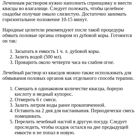
Леченным раствором нужно наполнить спринцовку и ввести
квасцы во влагалище. Следует полежать, чтобы целебное
снадобье получше омыло слизистую. Достаточно занимать
горизонтальное положение 10-15 минут.
Народные целители рекомендуют после такой процедуры
обмыть половые органы отваром из дубовой коры. Готовится
он так:
Засыпать в емкость 1 ч. л. дубовой коры.
Залить водой (500 мл).
Проварить около четверти часа на слабом огне.
Лечебный раствор из квасцов можно также использовать для
обмывания половых органов как отдельного способа терапии.
Смешать в одинаковом количестве квасцы, борную
кислоту и медный купорос.
Отмерить 6 г смеси.
Залить литром воды ранее прокипяченной.
Оставить на 2 дня для настаивания. Периодически смесь
помешивать.
Перелить лечебный настой в другую посуду. Следует
проследить, чтобы осадок остался на дне предыдущей
емкости и не попал в новую.