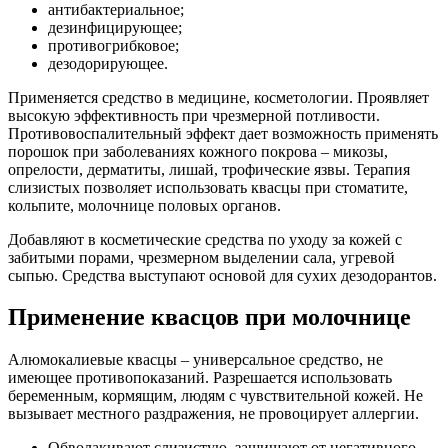
антибактериальное;
дезинфицирующее;
противогрибковое;
дезодорирующее.
Применяется средство в медицине, косметологии. Проявляет
высокую эффективность при чрезмерной потливости.
Противовоспалительный эффект дает возможность применять
порошок при заболеваниях кожного покрова – микозы,
опрелости, дерматиты, лишай, трофические язвы. Терапия
слизистых позволяет использовать квасцы при стоматите,
кольпите, молочнице половых органов.
Добавляют в косметические средства по уходу за кожей с
забитыми порами, чрезмерном выделении сала, угревой
сыпью. Средства выступают основой для сухих дезодорантов.
Применение квасцов при молочнице
Алюмокалиевые квасцы – универсальное средство, не
имеющее противопоказаний. Разрешается использовать
беременным, кормящим, людям с чувствительной кожей. Не
вызывает местного раздражения, не провоцирует аллергии.
Обволакивают слизистую, защищают от негативного