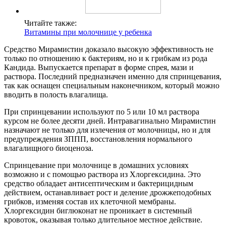
Читайте также:
Витамины при молочнице у ребенка
Средство Мирамистин доказало высокую эффективность не
только по отношению к бактериям, но и к грибкам из рода
Кандида. Выпускается препарат в форме спрея, мази и
раствора. Последний предназначен именно для спринцевания,
так как оснащен специальным наконечником, который можно
вводить в полость влагалища.
При спринцевании используют по 5 или 10 мл раствора
курсом не более десяти дней. Интравагинально Мирамистин
назначают не только для излечения от молочницы, но и для
предупреждения ЗППП, восстановления нормального
влагалищного биоценоза.
Спринцевание при молочнице в домашних условиях
возможно и с помощью раствора из Хлоргексидина. Это
средство обладает антисептическим и бактерицидным
действием, останавливает рост и деление дрожжеподобных
грибков, изменяя состав их клеточной мембраны.
Хлоргексидин биглюконат не проникает в системный
кровоток, оказывая только длительное местное действие.