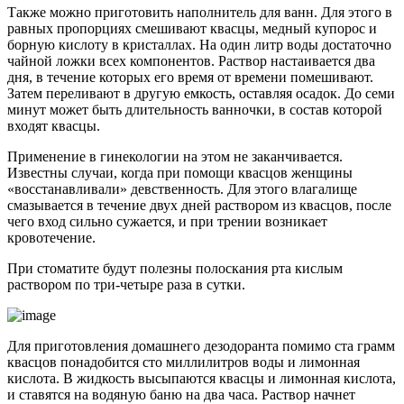
Также можно приготовить наполнитель для ванн. Для этого в
равных пропорциях смешивают квасцы, медный купорос и
борную кислоту в кристаллах. На один литр воды достаточно
чайной ложки всех компонентов. Раствор настаивается два
дня, в течение которых его время от времени помешивают.
Затем переливают в другую емкость, оставляя осадок. До семи
минут может быть длительность ванночки, в состав которой
входят квасцы.
Применение в гинекологии на этом не заканчивается.
Известны случаи, когда при помощи квасцов женщины
«восстанавливали» девственность. Для этого влагалище
смазывается в течение двух дней раствором из квасцов, после
чего вход сильно сужается, и при трении возникает
кровотечение.
При стоматите будут полезны полоскания рта кислым
раствором по три-четыре раза в сутки.
Для приготовления домашнего дезодоранта помимо ста грамм
квасцов понадобится сто миллилитров воды и лимонная
кислота. В жидкость высыпаются квасцы и лимонная кислота,
и ставятся на водяную баню на два часа. Раствор начнет