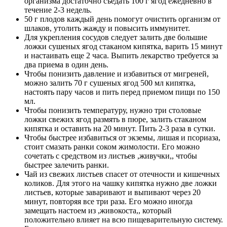
организма достаточно съедать 100 г ягод ежедневно в
течение 2-3 недель.
50 г плодов каждый день помогут очистить организм от
шлаков, утолить жажду и повысить иммунитет.
Для укрепления сосудов следует залить две большие
ложки сушеных ягод стаканом кипятка, варить 15 минут
и настаивать еще 2 часа. Выпить лекарство требуется за
два приема в один день.
Чтобы понизить давление и избавиться от мигреней,
можно залить 70 г сушеных ягод 500 мл кипятка,
настоять пару часов и пить перед приемом пищи по 150
мл.
Чтобы понизить температуру, нужно три столовые
ложки свежих ягод размять в пюре, залить стаканом
кипятка и оставить на 20 минут. Пить 2-3 раза в сутки.
Чтобы быстрее избавиться от экземы, лишая и псориаза,
стоит смазать ранки соком жимолости. Его можно
сочетать с средством из листьев ,живучки,, чтобы
быстрее залечить ранки.
Чай из свежих листьев спасет от отечности и кишечных
коликов. Для этого на чашку кипятка нужно две ложки
листьев, которые заваривают и выпивают через 20
минут, повторяя все три раза. Его можно иногда
замещать настоем из ,живокоста,, который
положительно влияет на всю пищеварительную систему.