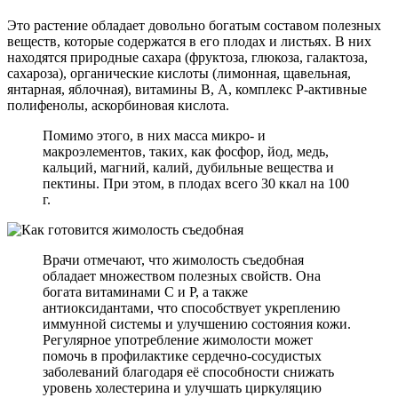
Это растение обладает довольно богатым составом полезных
веществ, которые содержатся в его плодах и листьях. В них
находятся природные сахара (фруктоза, глюкоза, галактоза,
сахароза), органические кислоты (лимонная, щавельная,
янтарная, яблочная), витамины В, А, комплекс Р-активные
полифенолы, аскорбиновая кислота.
Помимо этого, в них масса микро- и
макроэлементов, таких, как фосфор, йод, медь,
кальций, магний, калий, дубильные вещества и
пектины. При этом, в плодах всего 30 ккал на 100
г.
Врачи отмечают, что жимолость съедобная
обладает множеством полезных свойств. Она
богата витаминами C и P, а также
антиоксидантами, что способствует укреплению
иммунной системы и улучшению состояния кожи.
Регулярное употребление жимолости может
помочь в профилактике сердечно-сосудистых
заболеваний благодаря её способности снижать
уровень холестерина и улучшать циркуляцию