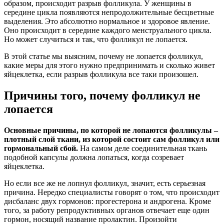
образом, происходит разрыв фолликула. У женщины в
середине цикла появляются непродолжительные бесцветные
выделения. Это абсолютно нормальное и здоровое явление.
Оно происходит в середине каждого менструального цикла.
Но может случиться и так, что фолликул не лопается.
В этой статье мы выясним, почему не лопается фолликул,
какие меры для этого нужно предпринимать и сколько живет
яйцеклетка, если разрыв фолликула все таки произошел.
Причины того, почему фолликул не
лопается
Основные причины, по которой не лопаются фолликулы –
плотный слой ткани, из которой состоит сам фолликул или
гормональный сбой.
На самом деле соединительная ткань
подобной капсулы должна лопаться, когда созревает
яйцеклетка.
Но если все же не лопнул фолликул, значит, есть серьезная
причина. Нередко специалисты говорят о том, что происходит
дисбаланс двух гормонов: прогестерона и андрогена. Кроме
того, за работу репродуктивных органов отвечает еще один
гормон, носящий название пролактин. Произойти