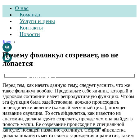
О нас
Команда
Услуги и цены
Контакты
Новости
Блог
›
Почему фолликул созревает, но не
лопается
Стоматологическая
клиника
Перед тем, как начать данную тему, следует уяснить, что же
такое фолликул вообще. Представьте себе яичник, который в
здоровом состоянии имеет репродуктивную функцию. Чтобы
эта функция была задействована, должно происходить
периодически явление (каждый месячный цикл), носящее
название овуляция. То есть яйцеклетка, как известно из
анатомии, должна где-то созревать, прежде чем она выйдет в
полость матки. Ее созревание происходит в специальной
капсуле, носящей название фолликул. Созрев, яйцеклетка
должна покинуть место своего зарождения и развития, таким