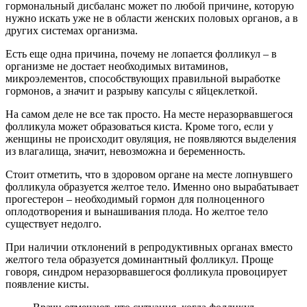
гормональный дисбаланс может по любой причине, которую
нужно искать уже не в области женских половых органов, а в
других системах организма.
Есть еще одна причина, почему не лопается фолликул – в
организме не достает необходимых витаминов,
микроэлементов, способствующих правильной выработке
гормонов, а значит и разрыву капсулы с яйцеклеткой.
На самом деле не все так просто. На месте неразорвавшегося
фолликула может образоваться киста. Кроме того, если у
женщины не происходит овуляция, не появляются выделения
из влагалища, значит, невозможна и беременность.
Стоит отметить, что в здоровом органе на месте лопнувшего
фолликула образуется желтое тело. Именно оно вырабатывает
прогестерон – необходимый гормон для полноценного
оплодотворения и вынашивания плода. Но желтое тело
существует недолго.
При наличии отклонений в репродуктивных органах вместо
желтого тела образуется доминантный фолликул. Проще
говоря, синдром неразорвавшегося фолликула провоцирует
появление кисты.