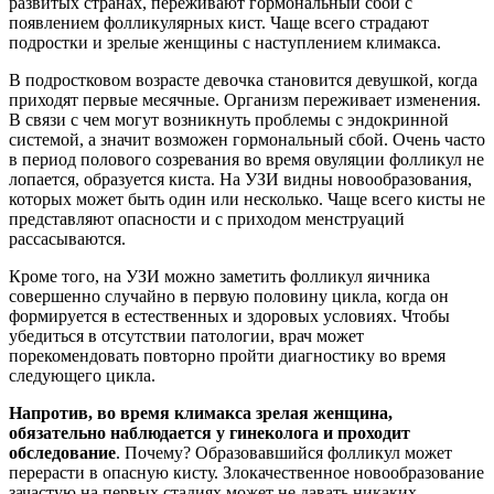
развитых странах, переживают гормональный сбой с
появлением фолликулярных кист. Чаще всего страдают
подростки и зрелые женщины с наступлением климакса.
В подростковом возрасте девочка становится девушкой, когда
приходят первые месячные. Организм переживает изменения.
В связи с чем могут возникнуть проблемы с эндокринной
системой, а значит возможен гормональный сбой. Очень часто
в период полового созревания во время овуляции фолликул не
лопается, образуется киста. На УЗИ видны новообразования,
которых может быть один или несколько. Чаще всего кисты не
представляют опасности и с приходом менструаций
рассасываются.
Кроме того, на УЗИ можно заметить фолликул яичника
совершенно случайно в первую половину цикла, когда он
формируется в естественных и здоровых условиях. Чтобы
убедиться в отсутствии патологии, врач может
порекомендовать повторно пройти диагностику во время
следующего цикла.
Напротив, во время климакса зрелая женщина,
обязательно наблюдается у гинеколога и проходит
обследование
. Почему? Образовавшийся фолликул может
перерасти в опасную кисту. Злокачественное новообразование
зачастую на первых стадиях может не давать никаких