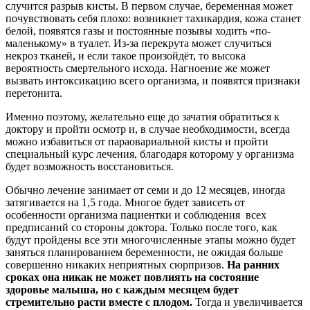
случится разрыв кисты. В первом случае, беременная может
почувствовать себя плохо: возникнет тахикардия, кожа станет
белой, появятся газы и постоянные позывы ходить «по-
маленькому» в туалет. Из-за перекрута может случиться
некроз тканей, и если такое произойдёт, то высока
вероятность смертельного исхода. Нагноение же может
вызвать интоксикацию всего организма, и появятся признаки
перетонита.
Именно поэтому, желательно еще до зачатия обратиться к
доктору и пройти осмотр и, в случае необходимости, всегда
можно избавиться от параовариальной кисты и пройти
специальный курс лечения, благодаря которому у организма
будет возможность восстановиться.
Обычно лечение занимает от семи и до 12 месяцев, иногда
затягивается на 1,5 года. Многое будет зависеть от
особенности организма пациентки и соблюдения всех
предписаний со стороны доктора. Только после того, как
будут пройдены все эти многочисленные этапы можно будет
заняться планированием беременности, не ожидая больше
совершенно никаких неприятных сюрпризов.
На ранних
сроках она никак не может повлиять на состояние
здоровье малыша, но с каждым месяцем будет
стремительно расти вместе с плодом.
Тогда и увеличивается