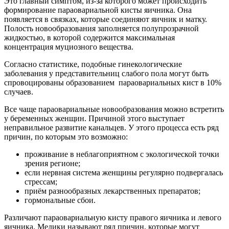
Это главный симптом, из-за которого может происходить
формирование параовариальной кисты яичника. Она
появляется в связках, которые соединяют яичник и матку.
Полость новообразования заполняется полупрозрачной
жидкостью, в которой содержится максимальная
концентрация муциозного вещества.
Согласно статистике, подобные гинекологические
заболевания у представительниц слабого пола могут быть
спровоцированы образованием параовариальных кист в 10%
случаев.
Все чаще параовариальные новообразования можно встретить
у беременных женщин. Причиной этого выступает
неправильное развитие канальцев. У этого процесса есть ряд
причин, по которым это возможно:
проживание в неблагоприятном с экологической точки
зрения регионе;
если нервная система женщины регулярно подвергалась
стрессам;
приём разнообразных лекарственных препаратов;
гормональные сбои.
Различают параовариальную кисту правого яичника и левого
яичника. Медики называют ряд причин, которые могут