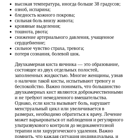
высокая температура, иногда больше 38 градусов;
озноб, испарина;
бледность кожного покрова;
сильная боль внизу живота;
кровяные выделения;
тошнота, рвота;
снижение артериального давления, учащенное
сердцебиение;
сильное чувство страха, тревога;
потеря сознания, болевой шок.
Двухкамерная киста яичника — это образование,
состоящее из двух отдельных полостей,
заполненных жидкостью. Многие женщины, узнав
о наличии такой кисты, испытывают тревогу и
беспокойство. Важно понимать, что большинство
двухкамерных кист являются доброкачественными
и не требуют немедленного вмешательства.
Однако, если киста вызывает боль, нарушает
менструальный цикл или увеличивается в
размерах, необходимо обратиться к врачу. Лечение
может варьироваться от наблюдения и регулярного
ультразвукового контроля до медикаментозной
терапии или хирургического удаления. Важно
помнить, что каждая ситуация индивидуальна, и