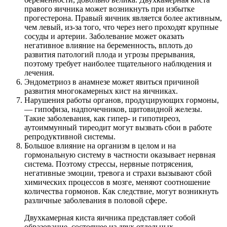
правого яичника может возникнуть при избытке
прогестерона. Правый яичник является более активным,
чем левый, из-за того, что через него проходят крупные
сосуды и артерии. Заболевание может оказать
негативное влияние на беременность, вплоть до
развития патологий плода и угрозы прерывания,
поэтому требует наиболее тщательного наблюдения и
лечения.
Эндометриоз в анамнезе может явиться причиной
развития многокамерных кист на яичниках.
Нарушения работы органов, продуцирующих гормоны,
— гипофиза, надпочечников, щитовидной железы.
Такие заболевания, как гипер- и гипотиреоз,
аутоиммунный тиреодит могут вызвать сбои в работе
репродуктивной системы.
Большое влияние на организм в целом и на
гормональную систему в частности оказывает нервная
система. Поэтому стрессы, нервные потрясения,
негативные эмоции, тревога и страхи вызывают сбой
химических процессов в мозге, меняют соотношение
количества гормонов. Как следствие, могут возникнуть
различные заболевания в половой сфере.
Двухкамерная киста яичника представляет собой
образование, состоящее из двух отдельных