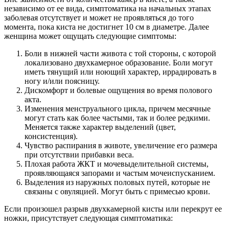
независимо от ее вида, симптоматика на начальных этапах
заболевая отсутствует и может не проявляться до того
момента, пока киста не достигнет 10 см в диаметре. Далее
женщина может ощущать следующие симптомы:
Боли в нижней части живота с той стороны, с которой
локализовано двухкамерное образование. Боли могут
иметь тянущий или ноющий характер, иррадировать в
ногу и/или поясницу.
Дискомфорт и болевые ощущения во время полового
акта.
Изменения менструального цикла, причем месячные
могут стать как более частыми, так и более редкими.
Меняется также характер выделений (цвет,
консистенция).
Чувство распирания в животе, увеличение его размера
при отсутствии прибавки веса.
Плохая работа ЖКТ и мочевыделительной системы,
проявляющаяся запорами и частым мочеиспусканием.
Выделения из наружных половых путей, которые не
связаны с овуляцией. Могут быть с примесью крови.
Если произошел разрыв двухкамерной кисты или перекрут ее
ножки, присутствует следующая симптоматика: