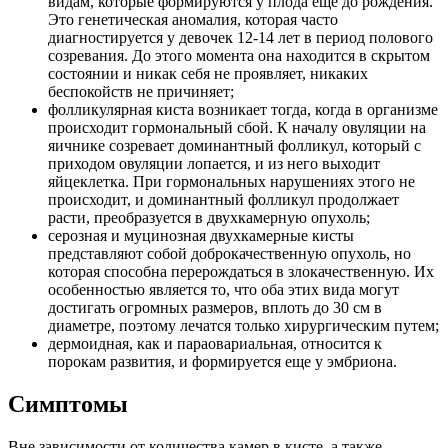
видам, которые формируются у плода еще до рождения.
Это генетическая аномалия, которая часто
диагностируется у девочек 12-14 лет в период полового
созревания. До этого момента она находится в скрытом
состоянии и никак себя не проявляет, никаких
беспокойств не причиняет;
фолликулярная киста возникает тогда, когда в организме
происходит гормональный сбой. К началу овуляции на
яичнике созревает доминантный фолликул, который с
приходом овуляции лопается, и из него выходит
яйцеклетка. При гормональных нарушениях этого не
происходит, и доминантный фолликул продолжает
расти, преобразуется в двухкамерную опухоль;
серозная и муцинозная двухкамерные кисты
представляют собой доброкачественную опухоль, но
которая способна перерождаться в злокачественную. Их
особенностью является то, что оба этих вида могут
достигать огромных размеров, вплоть до 30 см в
диаметре, поэтому лечатся только хирургическим путем;
дермоидная, как и параовариальная, относится к
порокам развития, и формируется еще у эмбриона.
Симптомы
Вне зависимости от количества камер в кисте, а также