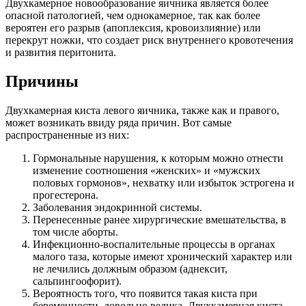
Двухкамерное новообразование яичника является более
опасной патологией, чем однокамерное, так как более
вероятен его разрыв (апоплексия, кровоизлияние) или
перекрут ножки, что создает риск внутреннего кровотечения
и развития перитонита.
Причины
Двухкамерная киста левого яичника, также как и правого,
может возникать ввиду ряда причин. Вот самые
распространенные из них:
Гормональные нарушения, к которым можно отнести
изменение соотношения «женских» и «мужских
половых гормонов», нехватку или избыток эстрогена и
прогестерона.
Заболевания эндокринной системы.
Перенесенные ранее хирургические вмешательства, в
том числе аборты.
Инфекционно-воспалительные процессы в органах
малого таза, которые имеют хронический характер или
не лечились должным образом (аднексит,
сальпингоофорит).
Вероятность того, что появится такая киста при
беременности, довольно велика. Двухкамерная киста