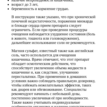
наличие непроходимости кишечника,
возраст до 3 лет,
беременность и кормление грудью.
В инструкции также указано, что при хронической
почечной недостаточности, поражении миокарда
и блокаде сердца прием препарата следует
ограничить. Если при проведении процедуры
очищения наблюдается ухудшение состояния (боль
в животе, тошнота или головокружение),
дальнейшее использование соли не рекомендуется.
Магния сульфат, известный также как английская
соль, часто используется для очищения
кишечника. Врачи отмечают, что этот препарат
обладает осмотическим действием, что
способствует увеличению объема жидкости в
кишечнике и, как следствие, улучшению
перистальтики. При применении в домашних
условиях важно соблюдать правильную дозировку,
чтобы избежать нежелательных эффектов, таких
как диарея или обезвоживание. Специалисты
рекомендуют начинать с небольшой дозы,
постепенно увеличивая её при необходимости.
Также важно учитывать индивидуальные
особенности организма и наличие сопутствующих