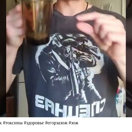
к #токсины #здоровье #егорзазож #зож