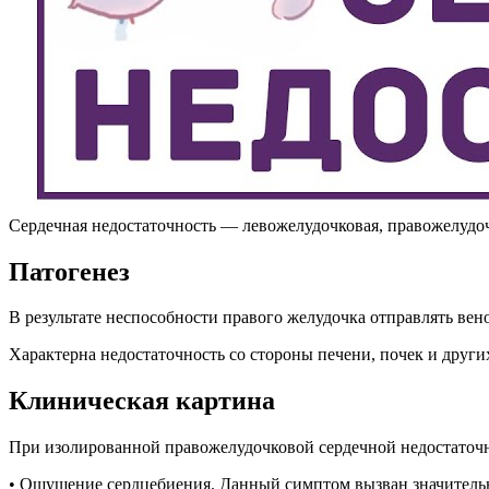
Сердечная недостаточность — левожелудочковая, правожелудоч
Патогенез
В результате неспособности правого желудочка отправлять вен
Характерна недостаточность со стороны печени, почек и други
Клиническая картина
При изолированной правожелудочковой сердечной недостаточ
• Ощущение сердцебиения. Данный симптом вызван значительны