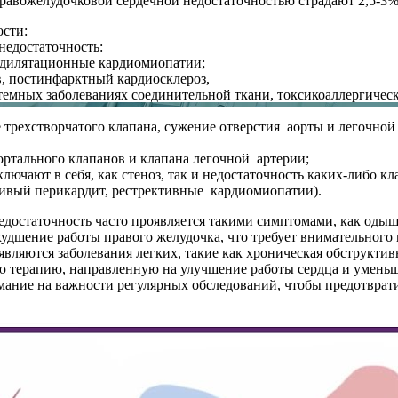
равожелудочковой сердечной недостаточностью страдают 2,5-3%
ости:
недостаточность:
 дилятационные кардиомиопатии;
в, постинфарктный кардиосклероз,
стемных заболеваниях соединительной ткани, токсикоаллергичес
е трехстворчатого клапана, сужение отверстия аорты и легочно
аортального клапанов и клапана легочной артерии;
ючают в себя, как стеноз, так и недостаточность каких-либо кл
чивый перикардит, рестрективные кардиомиопатии).
едостаточность часто проявляется такими симптомами, как одышк
худшение работы правого желудочка, что требует внимательног
ляются заболевания легких, такие как хроническая обструктивн
ю терапию, направленную на улучшение работы сердца и уменьше
ание на важности регулярных обследований, чтобы предотврати