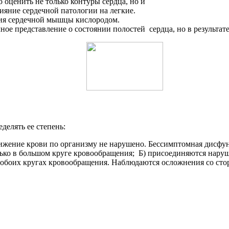
 оценить не только контуры сердца, но и
яние сердечной патологии на легкие.
ния сердечной мышцы кислородом.
ое представление о состоянии полостей сердца, но в результате
делять ее степень:
вижение крови по организму не нарушено. Бессимптомная дисфу
ько в большом круге кровообращения; Б) присоединяются наруш
 обоих кругах кровообращения. Наблюдаются осложнения со стор