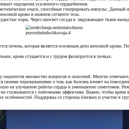
авливает ощущения усиленного сердцебиения.
ктопические очаги, способные генерировать импульс. Данный им
енозной крови в нижнем сегменте тела.
сосудистые поры. Через просвет сосуда в окружающие ткани выхо
гается печень, которая является основным депо венозной крови
кани, кровь сгущается и с трудом фильтруется в почках.
у пациентов множество вопросов и опасений. Многие отмечают, 
ся своими переживаниями о том, как болезнь влияет на повседне
нную на улучшение работы сердца и уменьшение симптомов. Не
гие сталкиваются с побочными эффектами. Важно, чтобы врачи 
ых особенностей. Поддержка со стороны близких и участие в гр