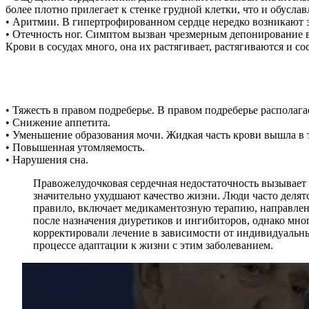
более плотно прилегает к стенке грудной клетки, что и обусл
• Аритмии. В гипертрофированном сердце нередко возникают э
• Отечность ног. Симптом вызван чрезмерным депонирование в
Крови в сосудах много, она их растягивает, растягиваются и 
• Тяжесть в правом подреберье. В правом подреберье распола
• Снижение аппетита.
• Уменьшение образования мочи. Жидкая часть крови вышла в т
• Повышенная утомляемость.
• Нарушения сна.
Правожелудочковая сердечная недостаточность вызывает 
значительно ухудшают качество жизни. Люди часто делят
правило, включает медикаментозную терапию, направле
после назначения диуретиков и ингибиторов, однако мно
корректировали лечение в зависимости от индивидуальн
процессе адаптации к жизни с этим заболеванием.