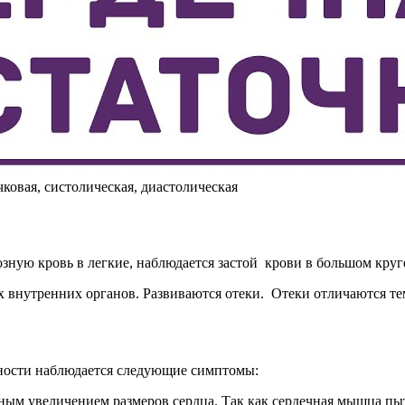
ковая, систолическая, диастолическая
озную кровь в легкие, наблюдается застой крови в большом круг
х внутренних органов. Развиваются отеки. Отеки отличаются тем
ности наблюдается следующие симптомы:
м увеличением размеров сердца. Так как сердечная мышца пыта