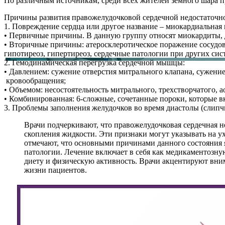
По различным источникам, среди всех жителей земного шара п
Причины развития правожелудочковой сердечной недостаточн
1. Повреждение сердца или другое название – миокардиальная 
• Первичные причины. В данную группу относят миокардиты,
• Вторичные причины: атеросклеротическое поражение сосудо
гипотиреоз, гипертиреоз, сердечные патологии при других си
2. Гемодинамическая перегрузка сердечной мышцы:
• Давлением: сужение отверстия митрального клапана, сужени
кровообращения;
• Объемом: несостоятельность митрального, трехстворчатого, 
• Комбинированная: 6-сложные, сочетанные пороки, которые вкл
3. Проблемы заполнения желудочков во время диастолы (слип
Врачи подчеркивают, что правожелудочковая сердечная н
скопления жидкости. Эти признаки могут указывать на у
отмечают, что основными причинами данного состояния яв
патологии. Лечение включает в себя как медикаментозну
диету и физическую активность. Врачи акцентируют вним
жизни пациентов.