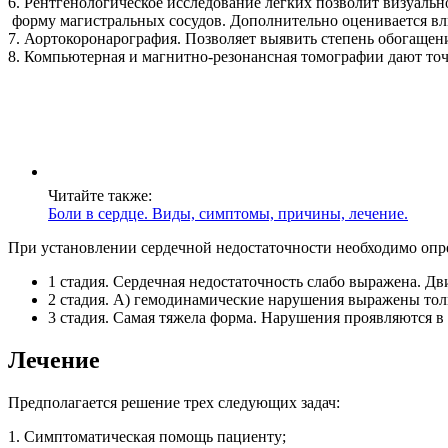
6. Рентгенологическое исследование легких позволит визуально
форму магистральных сосудов. Дополнительно оценивается вли
7. Аортокоронарография. Позволяет выявить степень обогаще
8. Компьютерная и магнитно-резонансная томографии дают точн
Читайте также:
Боли в сердце. Виды, симптомы, причины, лечение.
При установлении сердечной недостаточности необходимо опре
1 стадия. Сердечная недостаточность слабо выражена. Д
2 стадия. А) гемодинамические нарушения выражены тол
3 стадия. Самая тяжела форма. Нарушения проявляются в
Лечение
Предполагается решение трех следующих задач:
1. Симптоматическая помощь пациенту;