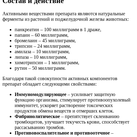
Состав и действие
Активными веществами препарата являются натуральные
ферменты из растений и поджелудочной железы животных:
панкреатин – 100 миллиграмм в 1 драже,
папаин – 60 миллиграмм,
бромелаин – 45 миллиграмм,
трипсин – 24 миллиграмм,
амилаза – 10 миллиграмм,
липаза – 10 миллиграмм,
химотрипсин – 1 миллиграмм,
рутин – 50 миллиграмм.
Благодаря такой совокупности активных компонентов
препарат обладает следующими свойствами:
Иммуномодулирующее
– усиливает защитную
функцию организма, стимулирует противоопухолевый
иммунитет, ускоряет растворение токсических
продуктов обмена веществ и отмерших клеток.
Фибринолитическое
– препятствует склеиванию
тромбоцитов, улучшает текучесть крови, способствует
рассасыванию тромбов.
Противовоспалительное и противоотечное
–