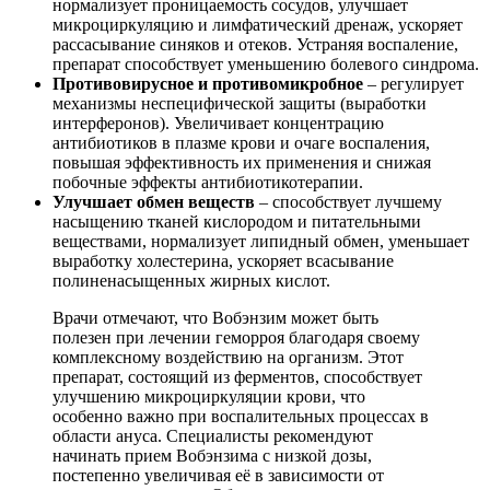
нормализует проницаемость сосудов, улучшает
микроциркуляцию и лимфатический дренаж, ускоряет
рассасывание синяков и отеков. Устраняя воспаление,
препарат способствует уменьшению болевого синдрома.
Противовирусное и противомикробное
– регулирует
механизмы неспецифической защиты (выработки
интерферонов). Увеличивает концентрацию
антибиотиков в плазме крови и очаге воспаления,
повышая эффективность их применения и снижая
побочные эффекты антибиотикотерапии.
Улучшает обмен веществ
– способствует лучшему
насыщению тканей кислородом и питательными
веществами, нормализует липидный обмен, уменьшает
выработку холестерина, ускоряет всасывание
полиненасыщенных жирных кислот.
Врачи отмечают, что Вобэнзим может быть
полезен при лечении геморроя благодаря своему
комплексному воздействию на организм. Этот
препарат, состоящий из ферментов, способствует
улучшению микроциркуляции крови, что
особенно важно при воспалительных процессах в
области ануса. Специалисты рекомендуют
начинать прием Вобэнзима с низкой дозы,
постепенно увеличивая её в зависимости от