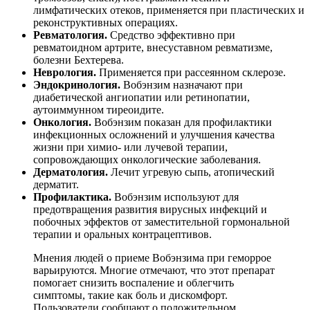
лимфатических отеков, применяется при пластических и
реконструктивных операциях.
Ревматология.
Средство эффективно при
ревматоидном артрите, внесуставном ревматизме,
болезни Бехтерева.
Неврология.
Применяется при рассеянном склерозе.
Эндокринология.
Вобэнзим назначают при
диабетической ангиопатии или ретинопатии,
аутоиммунном тиреоидите.
Онкология.
Вобэнзим показан для профилактики
инфекционных осложнений и улучшения качества
жизни при химио- или лучевой терапии,
сопровождающих онкологические заболевания.
Дерматология.
Лечит угревую сыпь, атопический
дерматит.
Профилактика.
Вобэнзим используют для
предотвращения развития вирусных инфекций и
побочных эффектов от заместительной гормональной
терапии и оральных контрацептивов.
Мнения людей о приеме Вобэнзима при геморрое
варьируются. Многие отмечают, что этот препарат
помогает снизить воспаление и облегчить
симптомы, такие как боль и дискомфорт.
Пользователи сообщают о положительном