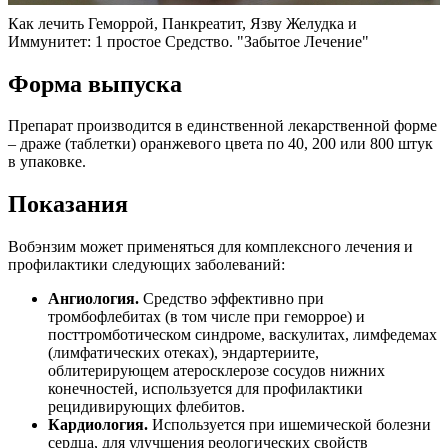
Как лечить Геморрой, Панкреатит, Язву Желудка и
Иммунитет: 1 простое Средство. "Забытое Лечение"
Форма выпуска
Препарат производится в единственной лекарственной форме
– драже (таблетки) оранжевого цвета по 40, 200 или 800 штук
в упаковке.
Показания
Вобэнзим может применяться для комплексного лечения и
профилактики следующих заболеваний:
Ангиология.
Средство эффективно при
тромбофлебитах (в том числе при геморрое) и
посттромботическом синдроме, васкулитах, лимфедемах
(лимфатических отеках), эндартериите,
облитерирующем атеросклерозе сосудов нижних
конечностей, используется для профилактики
рецидивирующих флебитов.
Кардиология.
Используется при ишемической болезни
сердца, для улучшения реологических свойств