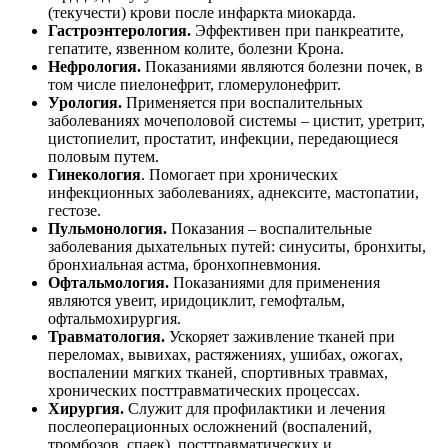
(текучести) крови после инфаркта миокарда.
Гастроэнтерология.
Эффективен при панкреатите,
гепатите, язвенном колите, болезни Крона.
Нефрология.
Показаниями являются болезни почек, в
том числе пиелонефрит, гломерулонефрит.
Урология.
Применяется при воспалительных
заболеваниях мочеполовой системы – цистит, уретрит,
цистопиелит, простатит, инфекции, передающиеся
половым путем.
Гинекология
. Помогает при хронических
инфекционных заболеваниях, аднексите, мастопатии,
гестозе.
Пульмонология.
Показания – воспалительные
заболевания дыхательных путей: синуситы, бронхиты,
бронхиальная астма, бронхопневмония.
Офтальмология.
Показаниями для применения
являются увеит, иридоциклит, гемофтальм,
офтальмохирургия.
Травматология.
Ускоряет заживление тканей при
переломах, вывихах, растяжениях, ушибах, ожогах,
воспалении мягких тканей, спортивных травмах,
хронических посттравматических процессах.
Хирургия.
Служит для профилактики и лечения
послеоперационных осложнений (воспалений,
тромбозов, спаек), посттравматических и