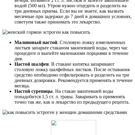
вечера. Возьмите 2 ст. л. листков и залейте закипевшей
водой (500 мл). Утром нужно отцедить и разделить на
три дневных приема. Если вы не знаете, как вызвать
месячные при задержке до 7 дней в домашних условиях,
советуем также принимать это лекарство.
Малиновый настой
. Столовую ложку измельченных
листьев запарьте стаканом закипевшей воды, через час
процедите и выпейте маленькими порциями в течение
дня.
Настой шалфея
. В стакане кипятка запаривают
столовую ложку шалфейных листков. После остывания
средство необходимо отфильтровать и разделить на три
дневных дозировки. Рекомендуется применять в течение
месяца.
Настой сурепицы
. На стакан закипевшей воды
понадобится 1,5 ст. л. травы. Заваривать и применять
точно так же, как и лекарство из предыдущего рецепта.