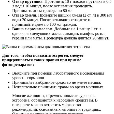
Отвар прутняка
. Протомить 10 г плодов прутняка в 0,5
л воды 10 минут, после остывания процедить.
Принимать днем трижды по 80 мл.
Отвар хмеля
. Проварите шишки хмеля (2 ст. л) в 300 мл
воды 20 минут. После остывания отцедите и
принимайте днем по 100 мл трижды.
Ванна с аромамаслом.
Добавьте на 1 ванну 1 ст. л.
одного из следующих масел: лаванды, шалфея, розы,
герани или мяты. Процедура должна длиться 20 минут.
Для того, чтобы повысить эстроген, следует
придерживаться таких правил при приеме
фитопрепаратов:
Выясните при помощи лабораторного исследования
уровень гормонов.
Принимайте выбранное средство не менее месяца.
Нежелательно принимать травы во время месячных.
Многие женщины, стремясь повысить уровень
эстрогена, обращаются к народным средствам. В
интернете можно встретить множество
рекомендаций, основанных на опыте и традициях.
Одним из популярных методов является