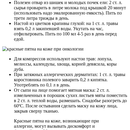
Полезен отвар из шишек и молодых почек ели: 2 ст. л.
сырья проварить в литре молока под крышкой 20 минут
(использовать надо эмалированную емкость). Пить по
трети литра трижды в день.
Настой из цветков крапивы глухой: на 1 ст. л. травы
взять 0,2 л закипевшей воды. Укутать на час,
отфильтровать. Пить по 100 мл 4-5 раз в день перед
едой.
Для компрессов используют настои трав: лопуха,
мелиссы, календулы, хвоща, корней девясила, коры
дуба.
При затяжных аллергических дерматитах: 1 ст. л. травы
коростовника полевого заварить 0,2 л кипятка.
Употреблять по 0,1 л в день.
От сыпи на лице помогает мятная маска: 2 ст. л.
измельченных в порошок сухих листьев мяты поместить
в 2 ст. л. теплой воды, размешать. Снадобье разогреть до
60ºС. После остывания сделать маску на кожу лица,
закрыв сверху тканью.
Красные пятна на коже, возникающие при
аллергии, могут вызывать дискомфорт и