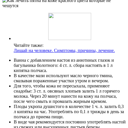
Читайте также:
Лишай на человеке. Симптомы, причины, лечение.
Ванна с добавлением настоя из анютиных глазок и
багульника болотного: 4 ст. л. сбора настоять в 1 л
кипятка полчаса.
В качестве мази используют масло черного тмина,
смазывая пораженные участки утром и вечером.
Для того, чтобы кожа не пересыхала, применяют
снадобье: 3 ст. л. овсяных хлопьев залить 1 л горячего
молока. Через 20 минут нанести на кожу на полчаса,
после чего смыть и промазать жирным кремом.
Плоды укропа душистого в количестве 1 ч. л. залить 0,3
л кипятка на час. Употреблять по 0,1 л трижды в день за
полчаса до приема пищи.
В виде чая рекомендуется постоянно употреблять настой
из свежих или высушенных листьев березы.