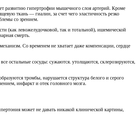
ует развитию гипертрофии мышечного слоя артерий. Кроме
евую ткань — гиалин, за счет чего эластичность резко
блемы со зрением.
ти (как левожелудочковой, так и тотальной), ишемической
нарная смерть.
механизм. Со временем не хватает даже компенсации, сердце
все остальные сосуды: сужаются. утолщаются, склерозируются,
бразуются тромбы, нарушается структура белого и серого
ением, инфаркт и отек головного мозга.
гипертония может не давать никакой клинической картины,