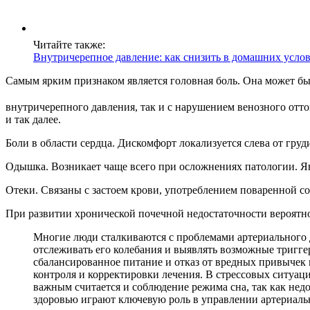
Читайте также:
Внутричерепное давление: как снизить в домашних усло
Самым ярким признаком является головная боль. Она может бы
внутричерепного давления, так и с нарушением венозного отто
и так далее.
Боли в области сердца. Дискомфорт локализуется слева от гру
Одышка. Возникает чаще всего при осложнениях патологии. Яв
Отеки. Связаны с застоем крови, употреблением поваренной с
При развитии хронической почечной недостаточности вероятно
Многие люди сталкиваются с проблемами артериального д
отслеживать его колебания и выявлять возможные тригге
сбалансированное питание и отказ от вредных привычек 
контроля и корректировки лечения. В стрессовых ситуац
важным считается и соблюдение режима сна, так как нед
здоровью играют ключевую роль в управлении артериал