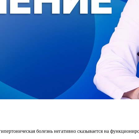
ипертоническая болезнь негативно сказывается на функциониров