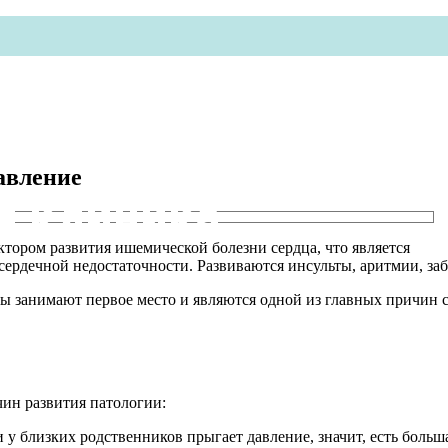
давление
я клиника
тором развития ишемической болезни сердца, что является
ердечной недостаточности. Развиваются инсульты, аритмии, за
ы занимают первое место и являются одной из главных причин с
чин развития патологии:
 у близких родственников прыгает давление, значит, есть боль