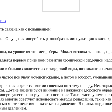
виях
ть связана как с повышением
ка. Ощущения могут быть разнообразными: пульсация в висках, 
дины, на уровне пятого межреберья. Может возникать в покое, 
ляется первым признаком развития хронической сердечной недо
оли в больших количествах и задержкой воды, возникают изнача
 частое поначалу мочеиспускание, а потом наоборот, уменьшени
авления и делятся своими советами по этому поводу. Некоторы
ры. Другие акцентируют внимание на важности здорового образ
могут существенно улучшить состояние. Также часто упоминаетс
иях многие советуют использовать методы релаксации, такие ка
осып может негативно сказаться на давлении. В целом, люди по
ьным давлением.