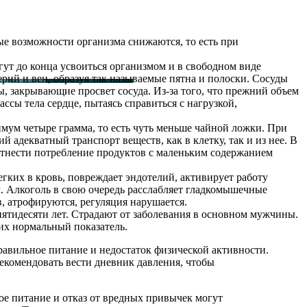
е возможности организма снижаются, то есть при
гут до конца усвоиться организмом и в свободном виде
ерий и вен, образуя так называемые пятна и полоски. Сосуды
, закрывающие просвет сосуда. Из-за того, что прежний объем
ссы тела сердце, пытаясь справиться с нагрузкой,
мум четыре грамма, то есть чуть меньше чайной ложки. При
декватный транспорт веществ, как в клетку, так и из нее. В
 отнести потребление продуктов с маленьким содержанием
гких в кровь, повреждает эндотелий, активирует работу
м. Алкоголь в свою очередь расслабляет гладкомышечные
, атрофируются, регуляция нарушается.
пятидесяти лет. Страдают от заболевания в основном мужчины.
их нормальный показатель.
равильное питание и недостаток физической активности.
рекомендовать вести дневник давления, чтобы
ое питание и отказ от вредных привычек могут