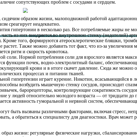
 наличие сопутствующих проблем с сосудами и сердцем.
, сидячим образом жизни, малоподвижной работой адаптационны
изм среагирует неадекватно.
ития гипертонии в несколько раз. Все потребляемые жиры не мо
 часть из них внедряется во внутреннюю стенку (эндотелий) арт
я. Кроме того, формируются атеросклеротические бляшки, тромбы
растет. Также можно добавить тот факт, что из-за увеличения ма
яется ритм и скорость кровотока.
 соли. Нормой потребления соли для взрослого является макси
 функции почек, водно-электролитный баланс, обеспечивающий а
иркулирующей крови и в итоге скачет давление. Сюда же можно
олических процессах и питании тканей.
ной гипертензии играет курение. Никотин, всасывающийся в ле
е способны возбудить мышечную стенку сосудов, происходит спаз
ривычек, барорецепторы, контролирующие сократимость сосудов
ение у людей относительно молодого возраста — от тридцати до 
ется активность гуморальной и нервной систем, обеспечивающ
могут быть вызваны различными факторами, включая стресс, неп
ать, а обратиться к специалисту для диагностики. Врач может 
 образ жизни: регулярные физические нагрузки, сбалансированн