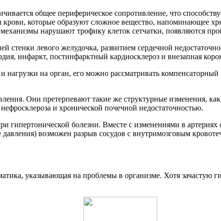
ичивается общее периферическое сопротивление, что способств
 крови, которые образуют сложное вещество, напоминающее хрящ
 механизмы нарушают трофику клеток сетчатки, появляются про
 стенки левого желудочка, развитием сердечной недостаточнос
рдия, инфаркт, постинфарктный кардиосклероз и внезапная коро
и нагрузки на орган, его можно рассматривать компенсаторный 
ления. Они претерпевают такие же структурные изменения, как 
 нефросклероза и хронической почечной недостаточностью.
и гипертонической болезни. Вместе с изменениями в артериях о
е давления) возможен разрыв сосудов с внутримозговым кровотеч
оматика, указывающая на проблемы в организме. Хотя зачастую 