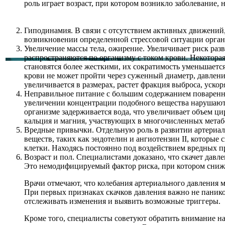
роль играет возраст, при котором возникло заболевание,
Гиподинамия. В связи с отсутствием активных движений
возникновении определенной стрессовой ситуации орган
Увеличение массы тела, ожирение. Увеличивает риск разв
распространяются по организму с током крови. Некоторая
становятся более жесткими, их сократимость уменьшаетс
крови не может пройти через суженный диаметр, давление 
увеличивается в размерах, растет фракция выброса, ускор
Неправильное питание с большим содержанием поваренной
увеличении концентрации подобного вещества нарушаются
организме задерживается вода, что увеличивает объем ц
кальция и магния, участвующих в многочисленных метаб
Вредные привычки. Отдельную роль в развитии артериаль
веществ, таких как эндотелин и ангиотензин II, которы
клетки. Находясь постоянно под воздействием вредных п
Возраст и пол. Специалистами доказано, что скачет давл
Это немодифицируемый фактор риска, при котором снижа
Врачи отмечают, что колебания артериального давления 
При первых признаках скачков давления важно не паников
отслеживать изменения и выявить возможные триггеры.
Кроме того, специалисты советуют обратить внимание на