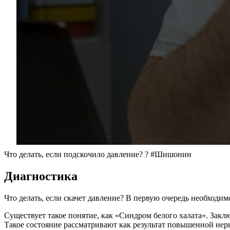
Что делать, если подскочило давление? ? #Шишонин
Диагностика
Что делать, если скачет давление? В первую очередь необходим
Существует такое понятие, как «Синдром белого халата». Заклю
Такое состояние рассматривают как результат повышенной нер