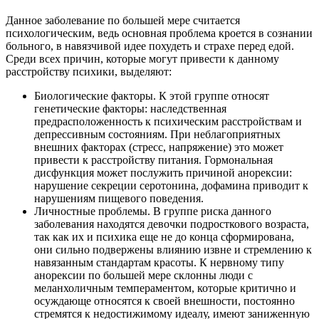
Данное заболевание по большей мере считается
психологическим, ведь основная проблема кроется в сознании
больного, в навязчивой идее похудеть и страхе перед едой.
Среди всех причин, которые могут привести к данному
расстройству психики, выделяют:
Биологические факторы. К этой группе относят
генетические факторы: наследственная
предрасположенность к психическим расстройствам и
депрессивным состояниям. При неблагоприятных
внешних факторах (стресс, напряжение) это может
привести к расстройству питания. Гормональная
дисфункция может послужить причиной анорексии:
нарушение секреции серотонина, дофамина приводит к
нарушениям пищевого поведения.
Личностные проблемы. В группе риска данного
заболевания находятся девочки подросткового возраста,
так как их и психика еще не до конца сформирована,
они сильно подвержены влиянию извне и стремлению к
навязанным стандартам красоты. К нервному типу
анорексии по большей мере склонны люди с
меланхоличным темпераментом, которые критично и
осуждающе относятся к своей внешности, постоянно
стремятся к недостижимому идеалу, имеют заниженную