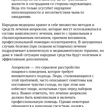
жалости и сострадания со стороны окружающих.
Ведь это только усугубит ощущение
неполноценности и несоответствия чьим-то
ожиданиям.
Народная медицина хранит в себе множество методов и
средств лечения анорексии, которые могут использоваться в
составе комплексного лечения, вместе с правильным и
сбалансированным питанием, приемом витаминов,
профессиональной помощью психотерапевта. В запущенных
случаях болезни (при сильном истощении) лечение
подразумевает клиническую и медикаментозную терапию, но
даже в такой ситуации народные средства будут полезным и
эффективным дополнением.
Анорексия — это серьезное расстройство
пищевого поведения, которое требует
внимательного подхода. Люди, сталкивающиеся с
этой проблемой, часто описывают симптомы как
постоянное чувство голода, но при этом они
избегают пищи, испытывая страх перед набором
веса. Важно отметить, что лечение анорексии
должно быть комплексным и включать
профессиональную помощь. Однако некоторые
обращаются к народным средствам, надеясь