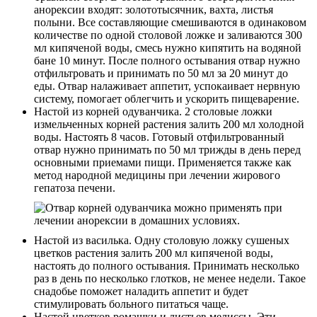
анорексии входят: золототысячник, вахта, листья
полыни. Все составляющие смешиваются в одинаковом
количестве по одной столовой ложке и заливаются 300
мл кипяченой воды, смесь нужно кипятить на водяной
бане 10 минут. После полного остывания отвар нужно
отфильтровать и принимать по 50 мл за 20 минут до
еды. Отвар налаживает аппетит, успокаивает нервную
систему, помогает облегчить и ускорить пищеварение.
Настой из корней одуванчика. 2 столовые ложки
измельченных корней растения залить 200 мл холодной
воды. Настоять 8 часов. Готовый отфильтрованный
отвар нужно принимать по 50 мл трижды в день перед
основными приемами пищи. Применяется также как
метод народной медицины при лечении жирового
гепатоза печени.
Настой из василька. Одну столовую ложку сушеных
цветков растения залить 200 мл кипяченой воды,
настоять до полного остывания. Принимать несколько
раз в день по несколько глотков, не менее недели. Такое
снадобье поможет наладить аппетит и будет
стимулировать больного питаться чаще.
Настой цветков ромашки и листьев мелиссы. Эти