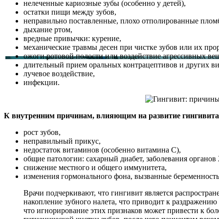
нелеченные кариозные зубы (особенно у детей),
остатки пищи между зубов,
неправильно поставленные, плохо отполированные плом
дыхание ртом,
вредные привычки: курение,
механические травмы десен при чистке зубов или их про
ожоги ротовой полости или воздействие агрессивных вещ
длительный прием оральных контрацептивов и других ви
лучевое воздействие,
инфекции.
К внутренним причинам, влияющим на развитие гингивита,
рост зубов,
неправильный прикус,
недостаток витаминов (особенно витамина С),
общие патологии: сахарный диабет, заболевания органов 
снижение местного и общего иммунитета,
изменения гормонального фона, вызванные беременност
Врачи подчеркивают, что гингивит является распростра
накопление зубного налета, что приводит к раздражению
что игнорирование этих признаков может привести к бол