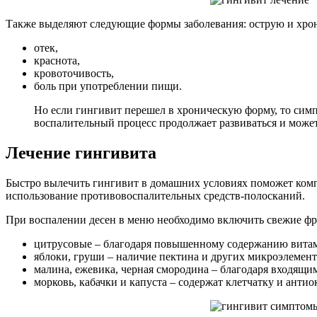
Также выделяют следующие формы заболевания: острую и хро
отек,
краснота,
кровоточивость,
боль при употреблении пищи.
Но если гингивит перешел в хроническую форму, то симпт
воспалительный процесс продолжает развиваться и может 
Лечение гингивита
Быстро вылечить гингивит в домашних условиях поможет компл
использование противовоспалительных средств-полосканий.
При воспалении десен в меню необходимо включить свежие фру
цитрусовые – благодаря повышенному содержанию витам
яблоки, груши – наличие пектина и других микроэлемен
малина, ежевика, черная смородина – благодаря входящ
морковь, кабачки и капуста – содержат клетчатку и анти