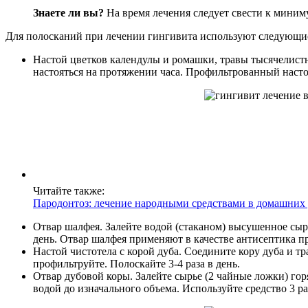
Знаете ли вы?
На время лечения следует свести к миним
Для полосканий при лечении гингивита используют следующие
Настой цветков календулы и ромашки, травы тысячелистни
настояться на протяжении часа. Профильтрованный настой
Читайте также:
Пародонтоз: лечение народными средствами в домашних
Отвар шалфея. Залейте водой (стаканом) высушенное сыр
день. Отвар шалфея применяют в качестве антисептика пр
Настой чистотела с корой дуба. Соедините кору дуба и тра
профильтруйте. Полоскайте 3-4 раза в день.
Отвар дубовой коры. Залейте сырье (2 чайные ложки) го
водой до изначального объема. Используйте средство 3 ра