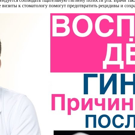
мендуется соблюдать тщательную гигиену полости рта. Врачи та
 визиты к стоматологу помогут предотвратить рецидивы и сохра