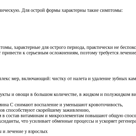
ническую. Для острой формы характерны такие симптомы:
омы, характерные для острого периода, практически не беспокоя
привести к серьезным осложнениям, поэтому требуется лечение и
екс мер, включающий: чистку от налета и удаление зубных кам
кты и овощи в большом количестве, в жидком и полужидком вид
ина С снимают воспаление и уменьшают кровоточивость,
тов способствуют скорейшему заживлению,
им в состав витаминам и микроэлементам повышают общую способ
оксиданты, что усиливает обменные процессы и ускоряет регенер