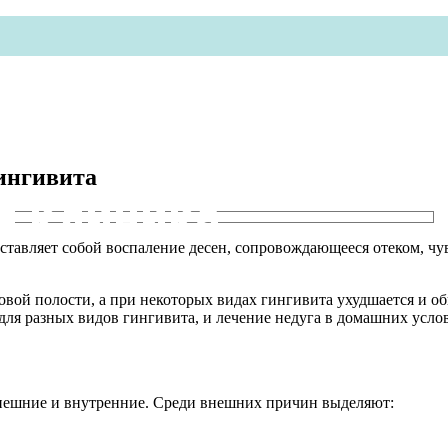
гингивита
я клиника
ставляет собой воспаление десен, сопровождающееся отеком, чу
овой полости, а при некоторых видах гингивита ухудшается и о
ля разных видов гингивита, и лечение недуга в домашних услов
внешние и внутренние. Среди внешних причин выделяют: