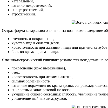
катаральный,
язвенно-некротический,
гипертрофический,
атрофический.
Острая форма катарального гингивита возникает вследствие о
отечность и покраснение,
чувство зуда в области десен,
кровоточивость при жевании пищи или при чистке зубов
боль во время приема пищи.
Язвенно-некротический гингивит развивается вследствие не ле
покраснение (ярко выраженное),
отек,
кровоточивость при легком нажатии,
сильная болезненность,
язвенные поражения по краям десны, сопровождающиеся о
гнилостный запах ротовой полости,
ухудшение общего состояния: слабость, увеличение темпе
увеличение шейных лимфоузлов.