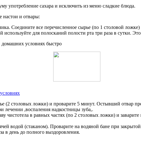
уму употребление сахара и исключить из меню сладкие блюда.
 настои и отвары:
ка. Соедините все перечисленное сырье (по 1 столовой ложке) и 
 используйте для полосканий полости рта три раза в сутки. Это
 условиях
ье (2 столовых ложки) и проварите 5 минут. Остывший отвар п
и лечении ,воспаления надкостницы зуба,.
ву чистотела в равных частях (по 2 столовых ложки) и заварите к
рячей водой (стаканом). Проварите на водяной бане при закрыт
за в день до полного выздоровления.