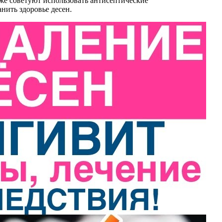
кже советуют использовать антисептические
нить здоровье десен.