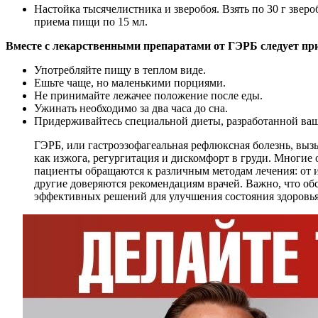
Настойка тысячелистника и зверобоя. Взять по 30 г зверо
приема пищи по 15 мл.
Вместе с лекарственными препаратами от ГЭРБ следует пр
Употребляйте пищу в теплом виде.
Ешьте чаще, но маленькими порциями.
Не принимайте лежачее положение после еды.
Ужинать необходимо за два часа до сна.
Придерживайтесь специальной диеты, разработанной ваш
ГЭРБ, или гастроэзофагеальная рефлюксная болезнь, выз
как изжога, регургитация и дискомфорт в груди. Многие
пациенты обращаются к различным методам лечения: от и
другие доверяются рекомендациям врачей. Важно, что об
эффективных решений для улучшения состояния здоровья