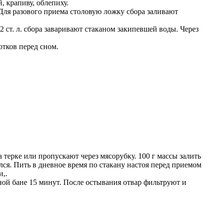
, крапиву, облепиху.
 Для разового приема столовую ложку сбора заливают
я 2 ст. л. сбора заваривают стаканом закипевшей воды. Через
отков перед сном.
а терке или пропускают через мясорубку. 100 г массы залить
ался. Пить в дневное время по стакану настоя перед приемом
,.
дной бане 15 минут. После остывания отвар фильтруют и