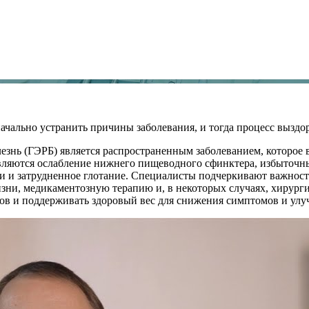
чально устранить причины заболевания, и тогда процесс выздор
езнь (ГЭРБ) является распространенным заболеванием, которое в
яются ослабление нижнего пищеводного сфинктера, избыточны
ди и затрудненное глотание. Специалисты подчеркивают важност
изни, медикаментозную терапию и, в некоторых случаях, хирург
тов и поддерживать здоровый вес для снижения симптомов и улу