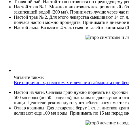
Травяной чай. Настой трав готовится по предыдущему рец
Настой трав № 1. Можно приготовить лекарственный сбор:
закипевшей водой (200 мл). Принимать лучше через час по
Настой трав № 2. Для этого лекарства смешивают 14 ст. л. 
полчаса настой можно процедить. Принимать в дневное вр
Настой льна. Возьмите 4 ч. л. семян и залейте кипятком (
Читайте также:
Все о причинах, симптомах и лечении гайморита при бе
Настой из чаги. Сначала гриб нужно порезать на кусочки 
500 мл воды (до 50 градусов), настаивать двое суток и о
пищи. Целители рекомендуют употреблять чагу вместе с 
Отвар крапивы. Для лекарства берут 1 ст. л. листков кр
доливают еще 100 мл воды. Принимать по 15 мл перед ед