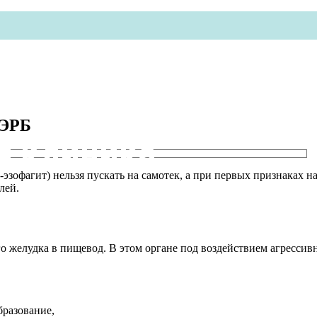
ГЭРБ
я клиника
зофагит) нельзя пускать на самотек, а при первых признаках н
лей.
желудка в пищевод. В этом органе под воздействием агрессивно
разование,