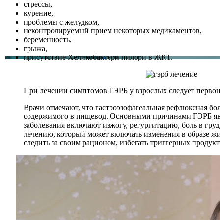
стрессы,
курение,
проблемы с желудком,
неконтролируемый прием некоторых медикаментов,
беременность,
грыжа,
присутствие Хеликобактери пилори в ЖКТ.
При лечении симптомов ГЭРБ у взрослых следует первона
Врачи отмечают, что гастроэзофагеальная рефлюксная бол
содержимого в пищевод. Основными причинами ГЭРБ явл
заболевания включают изжогу, регургитацию, боль в гру
лечению, который может включать изменения в образе ж
следить за своим рационом, избегать триггерных продук