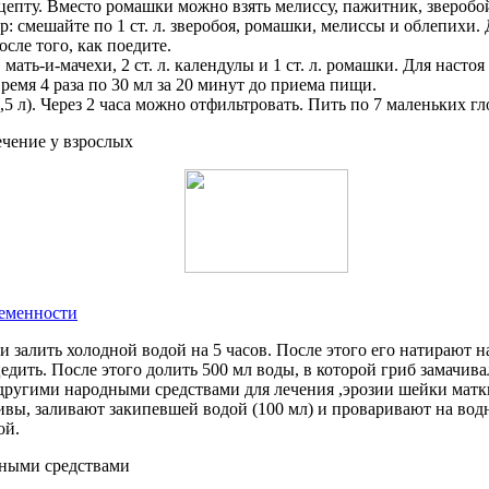
епту. Вместо ромашки можно взять мелиссу, пажитник, зверобой
 смешайте по 1 ст. л. зверобоя, ромашки, мелиссы и облепихи.
сле того, как поедите.
мать-и-мачехи, 2 ст. л. календулы и 1 ст. л. ромашки. Для насто
емя 4 раза по 30 мл за 20 минут до приема пищи.
0,5 л). Через 2 часа можно отфильтровать. Пить по 7 маленьких гл
ременности
и залить холодной водой на 5 часов. После этого его натирают н
тцедить. После этого долить 500 мл воды, в которой гриб замачив
другими народными средствами для лечения ,эрозии шейки матки
апивы, заливают закипевшей водой (100 мл) и проваривают на во
ой.