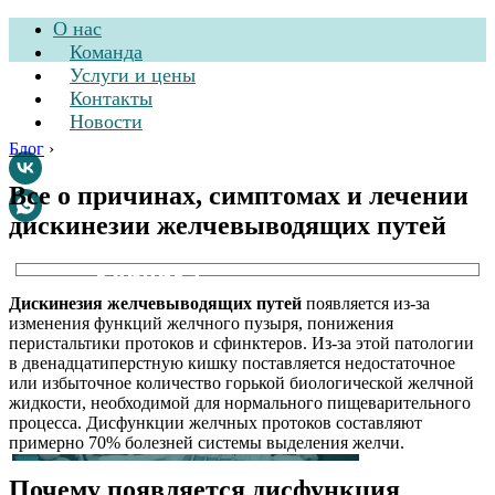
О нас
Команда
Услуги и цены
Контакты
Новости
Блог
›
Все о причинах, симптомах и лечении
дискинезии желчевыводящих путей
Стоматологическая
клиника
Дискинезия желчевыводящих путей
появляется из-за
изменения функций желчного пузыря, понижения
перистальтики протоков и сфинктеров. Из-за этой патологии
в двенадцатиперстную кишку поставляется недостаточное
или избыточное количество горькой биологической желчной
жидкости, необходимой для нормального пищеварительного
процесса. Дисфункции желчных протоков составляют
примерно 70% болезней системы выделения желчи.
Почему появляется дисфункция