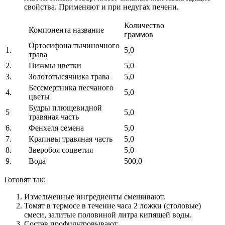
свойства. Применяют и при недугах печени.
Количество
Компонента название
граммов
Ортосифона тычиночного
1.
5,0
трава
2.
Пижмы цветки
5,0
3.
Золототысячника трава
5,0
Бессмертника песчаного
4.
5,0
цветы
Будры плющевидной
5
5,0
травяная часть
6.
Фенхеля семена
5,0
7.
Крапивы травяная часть
5,0
8.
Зверобоя соцветия
5,0
9.
Вода
500,0
Готовят так:
Измельченные ингредиенты смешивают.
Томят в термосе в течение часа 2 ложки (столовые)
смеси, залитые половиной литра кипящей воды.
Состав профильтровывают.