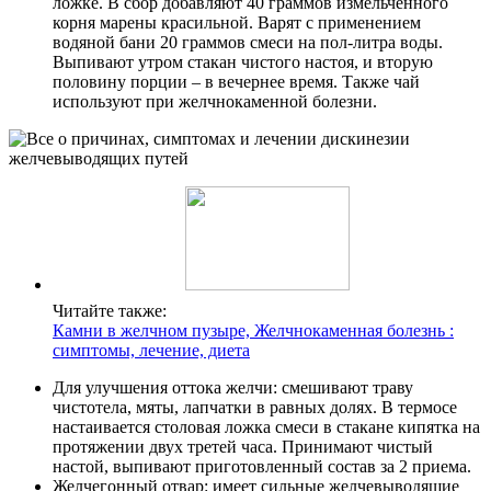
ложке. В сбор добавляют 40 граммов измельченного
корня марены красильной. Варят с применением
водяной бани 20 граммов смеси на пол-литра воды.
Выпивают утром стакан чистого настоя, и вторую
половину порции – в вечернее время. Также чай
используют при желчнокаменной болезни.
Читайте также:
Камни в желчном пузыре, Желчнокаменная болезнь :
симптомы, лечение, диета
Для улучшения оттока желчи: смешивают траву
чистотела, мяты, лапчатки в равных долях. В термосе
настаивается столовая ложка смеси в стакане кипятка на
протяжении двух третей часа. Принимают чистый
настой, выпивают приготовленный состав за 2 приема.
Желчегонный отвар: имеет сильные желчевыводящие