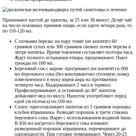
Принимают настой до трапезы, за 25 или 30 минут. Делят чай
на число основных приемов пищи, если едите четыре раза, то
по 110-120 мл.
С почками березы: на пару томят (не кипятят) 60
граммов сухих или 300 граммов свежих почек березы в
литре кипятка. Время томления составляет полтора часа.
Ждут полного остывания отвара, процеживают. Пьют
трижды по 100 мл.
Березовый сок с аиром: прогревают (не кипятят) в 600
мл березового сока (без консервантов) столовую ложку
измельченного в муку корня аира на протяжении
четверти часа. Выдерживают 2 часа в термосе.
Профильтровывают, в остывший до 40° напиток
добавляют мед по вкусу. Напиток употребляют перед
едой (за полчаса) по 100 мл.
Салеп: приготавливают напиток из 5 граммов порошка
клубня ятрышника. Разводят порошок в трети стакана
березового сока. Варят с использованием водяной бани.
В 450 мл нагретого березового сока вливают
разведенный порошок ятрышника, перемешивают до
однородности. При готовке помешивают. Через 20-25