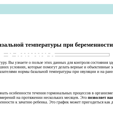
базальной температуры при беременности
я клиника
атуру. Вы узнаете о пользе этих данных для контроля состояния 
них условиях, которые помогут делать верные и объективные з
казателями нормы базальной температуры при овуляции и на ран
узнать особенности течения гормональных процессов в организ
змерений на протяжении нескольких месяцев. Это
позволяет на
енности к зачатию ребенка. Это график может пригодиться как 