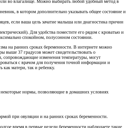
е или во влагалище. Можно выбирать любой удобный метод в
 дневник, в котором дополнительно указывать общее состояние и
яцев, если ваша цель зачатие малыша или диагностика причин
ектрический). Для удобства поместите его рядом с кроватью и
 максимально спокойном, полусонном состоянии.
зма на ранних сроках беременности. В интернете можно
ры выше 37 градусов может свидетельствовать о
мы, сопровождающие изменения температуры, могут
ироваться с врачом для получения точной информации и
 как матери, так и ребенку.
 некоторые нормы, позволяющие в домашних условиях
ормой при овуляции и на ранних сроках беременности.
олгое время в первые недели беременности наблюдаете такие