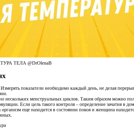
УРА ТЕЛА @DrOlenaB
ях
. Измерять показатели необходимо каждый день, не делая переры
зни.
енно нескольких менструальных циклов. Таким образом можно п
уляции. Если цель такого контроля – определение зачатия в до
да организм еще находится в состоянии покоя и женщина находи
анных.