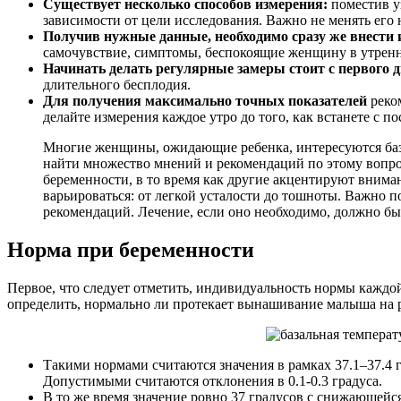
Существует несколько способов измерения:
поместив у
зависимости от цели исследования. Важно не менять его 
Получив нужные данные, необходимо сразу же внести 
самочувствие, симптомы, беспокоящие женщину в утренн
Начинать делать регулярные замеры стоит с первого 
длительного бесплодия.
Для получения максимально точных показателей
реком
делайте измерения каждое утро до того, как встанете с 
Многие женщины, ожидающие ребенка, интересуются база
найти множество мнений и рекомендаций по этому вопро
беременности, в то время как другие акцентируют внима
варьироваться: от легкой усталости до тошноты. Важно 
рекомендаций. Лечение, если оно необходимо, должно быт
Норма при беременности
Первое, что следует отметить, индивидуальность нормы кажд
определить, нормально ли протекает вынашивание малыша на 
Такими нормами считаются значения в рамках 37.1–37.4 
Допустимыми считаются отклонения в 0.1-0.3 градуса.
В то же время значение ровно 37 градусов с снижающейс