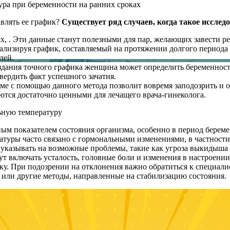
авлять ее график?
Существует ряд случаев, когда такое исслед
, . Эти данные станут полезными для пар, желающих завести ре
лизируя график, составляемый на протяжении долгого периода
лей.
дания точного графика женщина может определить беременность
вердить факт успешного зачатия.
ме с помощью данного метода позволит вовремя заподозрить и 
ются достаточно ценными для лечащего врача-гинеколога.
ным показателем состояния организма, особенно в период береме
атуры часто связано с гормональными изменениями, в частности
т указывать на возможные проблемы, такие как угроза выкидыш
 включать усталость, головные боли и изменения в настроении
ку. При подозрении на отклонения важно обратиться к специали
 или другие методы, направленные на стабилизацию состояния.