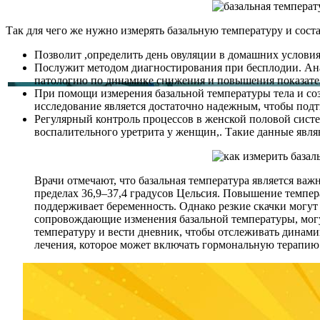
Так для чего же нужно измерять базальную температуру и сост
Позволит ,определить день овуляции в домашних условиях
Послужит методом диагностирования при бесплодии. Ана
патологию по динамике снижения и повышения показате
При помощи измерения базальной температуры тела и соз
исследование является достаточно надежным, чтобы подт
Регулярный контроль процессов в женской половой систе
воспалительного уретрита у женщин,. Такие данные явля
Врачи отмечают, что базальная температура является важ
пределах 36,9–37,4 градусов Цельсия. Повышение темпер
поддерживает беременность. Однако резкие скачки могу
сопровождающие изменения базальной температуры, могут
температуру и вести дневник, чтобы отслеживать динами
лечения, которое может включать гормональную терапию