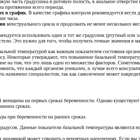
зкую часть градусника в ротовую полость, в анальное отверсти
на протяжении всего периода.
их в график
. В качестве графика контроля рекомендуется вести
ие часы.
дня
менструального цикла и продолжать не менее нескольких мес
ендуется использовать один и тот же градусник (ртутный или эл
постели. Это нужно для того, чтобы получить точные значения в
льной температурой как важным показателем состояния органи
су. Некоторые утверждают, что повышение базальной температу
ние на том, что это лишь один из множества факторов. Симпто
помнить, что каждый организм уникален, и лучше всего консульт
ь назначено специалистом, так как самолечение может навредить
ой женщины на первых сроках беременности. Однако
с
уществуют
ранних сроках.
градусов. Данные показатели базальной температуры являются н
я динамикой может говорить о вероятных нарушениях. Если вы д