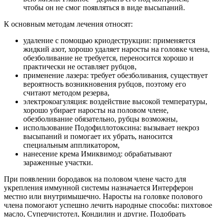
чтобы он не смог появляться в виде высыпаний.
К основным методам лечения относят:
удаление с помощью криодеструкции: применяется
жидкий азот, хорошо удаляет наросты на головке члена,
обезболивание не требуется, переносится хорошо и
практически не оставляет рубцов,
применение лазера: требует обезболивания, существует
вероятность возникновения рубцов, поэтому его
считают методом резерва,
электрокоагуляция: воздействие высокой температуры,
хорошо убирает наросты на половом члене,
обезболивание обязательно, рубцы возможны,
использование Подофиллотоксина: вызывает некроз
высыпаний и помогает их убрать, наносится
специальным аппликатором,
нанесение крема Имиквимод: обрабатывают
зараженные участки.
При появлении бородавок на половом члене часто для
укрепления иммунной системы назначается Интерферон
местно или внутримышечно. Наросты на головке полового
члена помогают успешно лечить народные способы: пихтовое
масло, Суперчистотел, Кондилин и другие. Подобрать