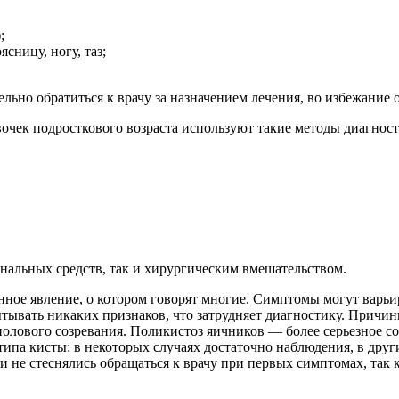
;
сницу, ногу, таз;
льно обратиться к врачу за назначением лечения, во избежание 
очек подросткового возраста используют такие методы диагност
нальных средств, так и хирургическим вмешательством.
нное явление, о котором говорят многие. Симптомы могут варьир
тывать никаких признаков, что затрудняет диагностику. Причин
полового созревания. Поликистоз яичников — более серьезное со
 типа кисты: в некоторых случаях достаточно наблюдения, в дру
 не стеснялись обращаться к врачу при первых симптомах, так 