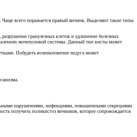
я. Чаще всего поражается правый яичник. Выделяют такие типы
, разрушение гранулезных клеток и удлинение болезных
спалениях мочеполовой системы. Данный тип кисты может
етками. Побудить возникновение недуга может
ганизма.
нальными нарушениями, инфекциями, повышенными секрециями
ость получить поликистоз яичников, которое сопровождается