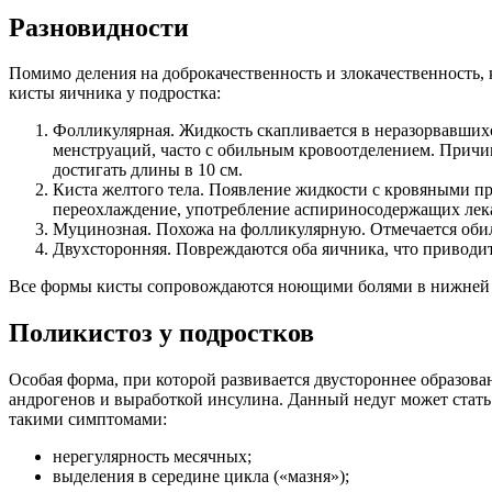
Разновидности
Помимо деления на доброкачественность и злокачественность,
кисты яичника у подростка:
Фолликулярная. Жидкость скапливается в неразорвавшихс
менструаций, часто с обильным кровоотделением. Причи
достигать длины в 10 см.
Киста желтого тела. Появление жидкости с кровяными п
переохлаждение, употребление аспириносодержащих лека
Муцинозная. Похожа на фолликулярную. Отмечается обил
Двухсторонняя. Повреждаются оба яичника, что приводит
Все формы кисты сопровождаются ноющими болями в нижней ч
Поликистоз у подростков
Особая форма, при которой развивается двустороннее образ
андрогенов и выработкой инсулина. Данный недуг может стать
такими симптомами:
нерегулярность месячных;
выделения в середине цикла («мазня»);