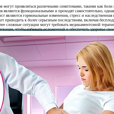
ов могут проявляться различными симптомами, такими как боли
ния являются функциональными и проходят самостоятельно, одна
т являются гормональные изменения, стресс и наследственная 
ет приводить к более серьезным последствиям, включая бесплод
более сложные ситуации могут требовать медикаментозной терап
левания, чтобы избежать осложнений и обеспечить здоровье свое