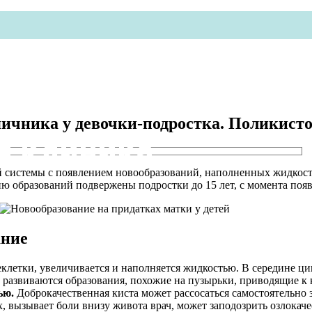
ичника у девочки-подростка. Поликисто
я клиника
й системы с появлением новообразований, наполненных жидкост
ию образований подвержены подростки до 15 лет, с момента поя
ание
клетки, увеличивается и наполняется жидкостью. В середине ци
ка развиваются образования, похожие на пузырьки, приводящие к 
ью.
Доброкачественная киста может рассосаться самостоятельно з
, вызывает боли внизу живота врач, может заподозрить озлокаче