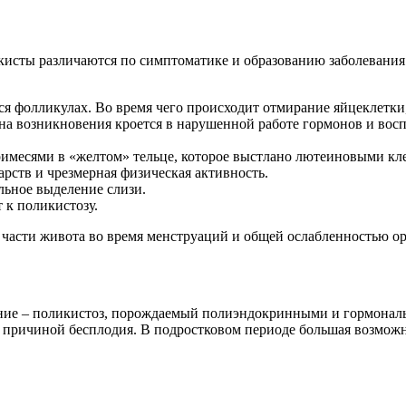
 кисты различаются по симптоматике и образованию заболевани
я фолликулах. Во время чего происходит отмирание яйцеклетки
на возникновения кроется в нарушенной работе гормонов и во
римесями в «желтом» тельце, которое выстлано лютеиновыми кл
рств и чрезмерная физическая активность.
ьное выделение слизи.
 к поликистозу.
асти живота во время менструаций и общей ослабленностью ор
ование – поликистоз, порождаемый полиэндокринными и гормо
 причиной бесплодия. В подростковом периоде большая возможн