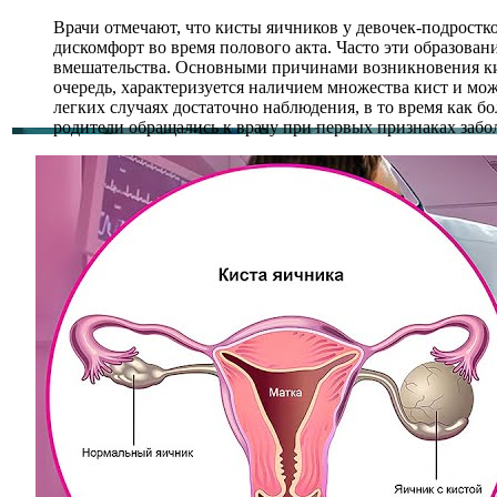
Врачи отмечают, что кисты яичников у девочек-подростк
дискомфорт во время полового акта. Часто эти образова
вмешательства. Основными причинами возникновения кис
очередь, характеризуется наличием множества кист и мож
легких случаях достаточно наблюдения, в то время как 
родители обращались к врачу при первых признаках забо